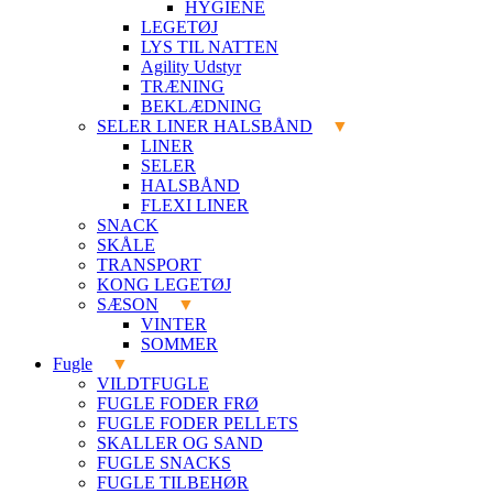
HYGIENE
LEGETØJ
LYS TIL NATTEN
Agility Udstyr
TRÆNING
BEKLÆDNING
SELER LINER HALSBÅND
LINER
SELER
HALSBÅND
FLEXI LINER
SNACK
SKÅLE
TRANSPORT
KONG LEGETØJ
SÆSON
VINTER
SOMMER
Fugle
VILDTFUGLE
FUGLE FODER FRØ
FUGLE FODER PELLETS
SKALLER OG SAND
FUGLE SNACKS
FUGLE TILBEHØR