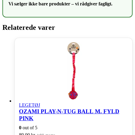
Vi sælger ikke bare produkter – vi rådgiver fagligt.
Relaterede varer
LEGETØJ
OZAMI PLAY-N-TUG BALL M. FYLD
PINK
0
out of 5
89,00
kr.