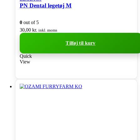
PN Dental legetøj M
0
out of 5
30,00
kr.
inkl. moms
Tilføj til kurv
Quick
View