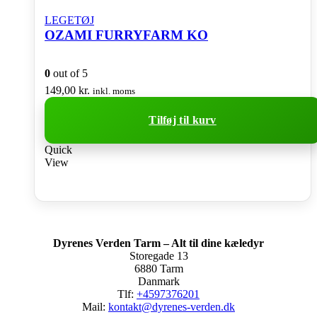
LEGETØJ
OZAMI FURRYFARM KO
0
out of 5
149,00
kr.
inkl. moms
Tilføj til kurv
Quick
View
Dyrenes Verden Tarm – Alt til dine kæledyr
Storegade 13
6880 Tarm
Danmark
Tlf:
+4597376201
Mail:
kontakt@dyrenes-verden.dk