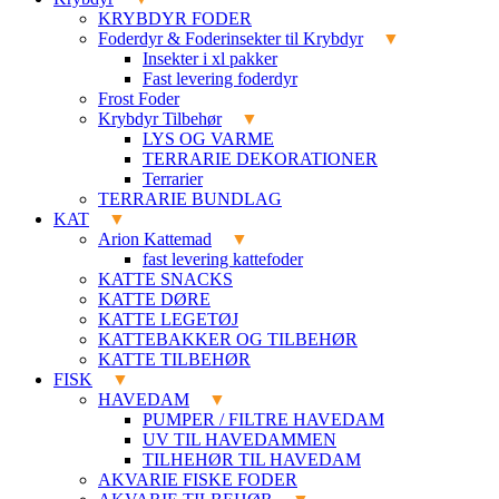
KRYBDYR FODER
Foderdyr & Foderinsekter til Krybdyr
Insekter i xl pakker
Fast levering foderdyr
Frost Foder
Krybdyr Tilbehør
LYS OG VARME
TERRARIE DEKORATIONER
Terrarier
TERRARIE BUNDLAG
KAT
Arion Kattemad
fast levering kattefoder
KATTE SNACKS
KATTE DØRE
KATTE LEGETØJ
KATTEBAKKER OG TILBEHØR
KATTE TILBEHØR
FISK
HAVEDAM
PUMPER / FILTRE HAVEDAM
UV TIL HAVEDAMMEN
TILHEHØR TIL HAVEDAM
AKVARIE FISKE FODER