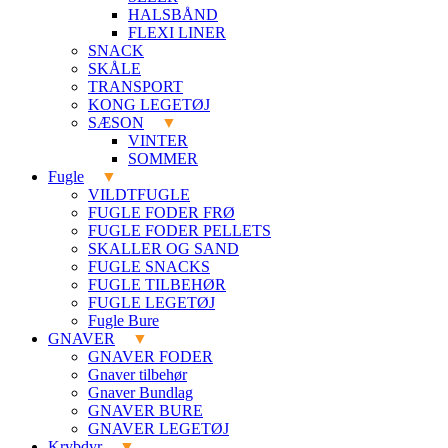
HALSBÅND
FLEXI LINER
SNACK
SKÅLE
TRANSPORT
KONG LEGETØJ
SÆSON
VINTER
SOMMER
Fugle
VILDTFUGLE
FUGLE FODER FRØ
FUGLE FODER PELLETS
SKALLER OG SAND
FUGLE SNACKS
FUGLE TILBEHØR
FUGLE LEGETØJ
Fugle Bure
GNAVER
GNAVER FODER
Gnaver tilbehør
Gnaver Bundlag
GNAVER BURE
GNAVER LEGETØJ
Krybdyr