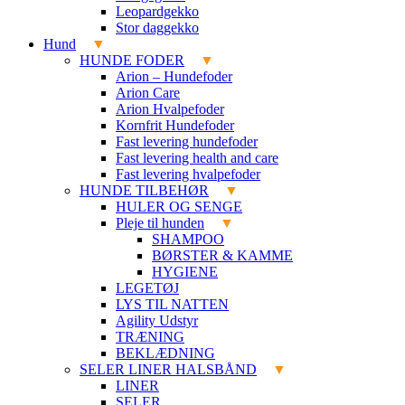
Leopardgekko
Stor daggekko
Hund
HUNDE FODER
Arion – Hundefoder
Arion Care
Arion Hvalpefoder
Kornfrit Hundefoder
Fast levering hundefoder
Fast levering health and care
Fast levering hvalpefoder
HUNDE TILBEHØR
HULER OG SENGE
Pleje til hunden
SHAMPOO
BØRSTER & KAMME
HYGIENE
LEGETØJ
LYS TIL NATTEN
Agility Udstyr
TRÆNING
BEKLÆDNING
SELER LINER HALSBÅND
LINER
SELER