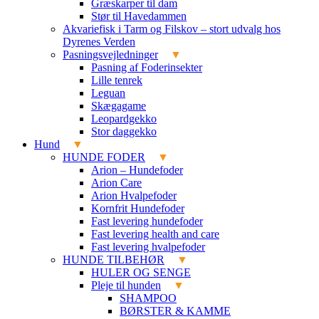
Græskarper til dam
Stør til Havedammen
Akvariefisk i Tarm og Filskov – stort udvalg hos
Dyrenes Verden
Pasningsvejledninger
Pasning af Foderinsekter
Lille tenrek
Leguan
Skægagame
Leopardgekko
Stor daggekko
Hund
HUNDE FODER
Arion – Hundefoder
Arion Care
Arion Hvalpefoder
Kornfrit Hundefoder
Fast levering hundefoder
Fast levering health and care
Fast levering hvalpefoder
HUNDE TILBEHØR
HULER OG SENGE
Pleje til hunden
SHAMPOO
BØRSTER & KAMME