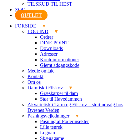
TILSKUD TIL HEST
ZOO
OUTLET
FORSIDE
LOG IND
Ordrer
DINE POINT
Downloads
Adresser
Kontoinformationer
Glemt adgangskode
Medie omtale
Kontakt
Om os
Damfisk i Filskov
Græskarper til dam
Stør til Havedammen
Akvariefisk i Tarm og Filskov – stort udvalg hos
Dyrenes Verden
Pasningsvejledninger
Pasning af Foderinsekter
Lille tenrek
Leguan
Skægagame