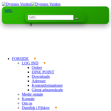
SØG
0
FORSIDE
LOG IND
Ordrer
DINE POINT
Downloads
Adresser
Kontoinformationer
Glemt adgangskode
Medie omtale
Kontakt
Om os
Damfisk i Filskov