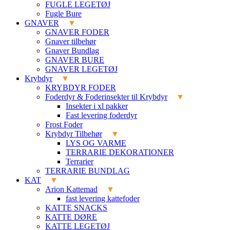
FUGLE LEGETØJ
Fugle Bure
GNAVER
GNAVER FODER
Gnaver tilbehør
Gnaver Bundlag
GNAVER BURE
GNAVER LEGETØJ
Krybdyr
KRYBDYR FODER
Foderdyr & Foderinsekter til Krybdyr
Insekter i xl pakker
Fast levering foderdyr
Frost Foder
Krybdyr Tilbehør
LYS OG VARME
TERRARIE DEKORATIONER
Terrarier
TERRARIE BUNDLAG
KAT
Arion Kattemad
fast levering kattefoder
KATTE SNACKS
KATTE DØRE
KATTE LEGETØJ