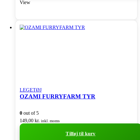
View
LEGETØJ
OZAMI FURRYFARM TYR
0
out of 5
149,00
kr.
inkl. moms
Tilføj til kurv