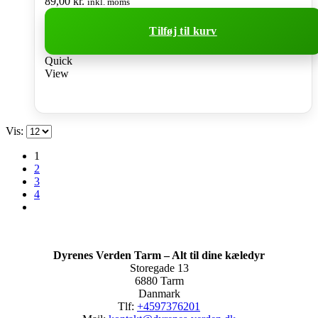
89,00
kr.
inkl. moms
Tilføj til kurv
Quick
View
Vis:
1
2
3
4
Dyrenes Verden Tarm – Alt til dine kæledyr
Storegade 13
6880 Tarm
Danmark
Tlf:
+4597376201