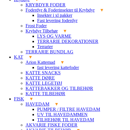
KRYBDYR FODER
Foderdyr & Foderinsekter til Krybdyr
Insekter i xl pakker
Fast levering foderdyr
Frost Foder
Krybdyr Tilbehør
LYS OG VARME
TERRARIE DEKORATIONER
Terrarier
TERRARIE BUNDLAG
KAT
Arion Kattemad
fast levering kattefoder
KATTE SNACKS
KATTE DØRE
KATTE LEGETØJ
KATTEBAKKER OG TILBEHØR
KATTE TILBEHØR
FISK
HAVEDAM
PUMPER / FILTRE HAVEDAM
UV TIL HAVEDAMMEN
TILHEHØR TIL HAVEDAM
AKVARIE FISKE FODER