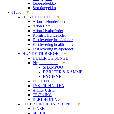
Leopardgekko
Stor daggekko
Hund
HUNDE FODER
Arion – Hundefoder
Arion Care
Arion Hvalpefoder
Kornfrit Hundefoder
Fast levering hundefoder
Fast levering health and care
Fast levering hvalpefoder
HUNDE TILBEHØR
HULER OG SENGE
Pleje til hunden
SHAMPOO
BØRSTER & KAMME
HYGIENE
LEGETØJ
LYS TIL NATTEN
Agility Udstyr
TRÆNING
BEKLÆDNING
SELER LINER HALSBÅND
LINER
SELER