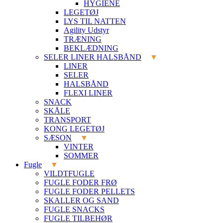
HYGIENE
LEGETØJ
LYS TIL NATTEN
Agility Udstyr
TRÆNING
BEKLÆDNING
SELER LINER HALSBÅND
LINER
SELER
HALSBÅND
FLEXI LINER
SNACK
SKÅLE
TRANSPORT
KONG LEGETØJ
SÆSON
VINTER
SOMMER
Fugle
VILDTFUGLE
FUGLE FODER FRØ
FUGLE FODER PELLETS
SKALLER OG SAND
FUGLE SNACKS
FUGLE TILBEHØR