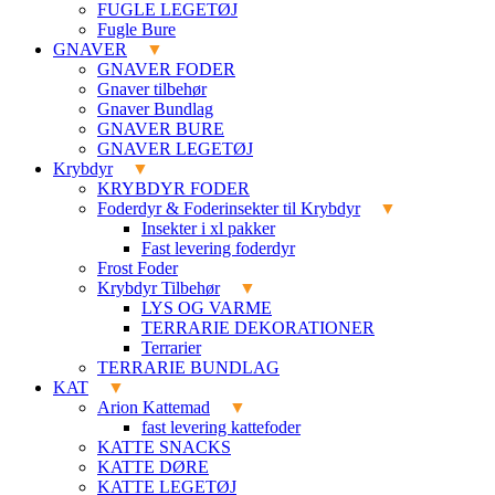
FUGLE LEGETØJ
Fugle Bure
GNAVER
GNAVER FODER
Gnaver tilbehør
Gnaver Bundlag
GNAVER BURE
GNAVER LEGETØJ
Krybdyr
KRYBDYR FODER
Foderdyr & Foderinsekter til Krybdyr
Insekter i xl pakker
Fast levering foderdyr
Frost Foder
Krybdyr Tilbehør
LYS OG VARME
TERRARIE DEKORATIONER
Terrarier
TERRARIE BUNDLAG
KAT
Arion Kattemad
fast levering kattefoder
KATTE SNACKS
KATTE DØRE
KATTE LEGETØJ