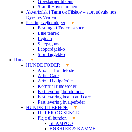
Græskarper til dam
Stør til Havedammen
Akvariefisk i Tarm og Filskov – stort udvalg hos
Dyrenes Verden
Pasningsvejledninger
Pasning af Foderinsekter
Lille tenrek
Leguan
Skægagame
Leopardgekko
Stor daggekko
Hund
HUNDE FODER
Arion – Hundefoder
Arion Care
Arion Hvalpefoder
Kornfrit Hundefoder
Fast levering hundefoder
Fast levering health and care
Fast levering hvalpefoder
HUNDE TILBEHØR
HULER OG SENGE
Pleje til hunden
SHAMPOO
BØRSTER & KAMME