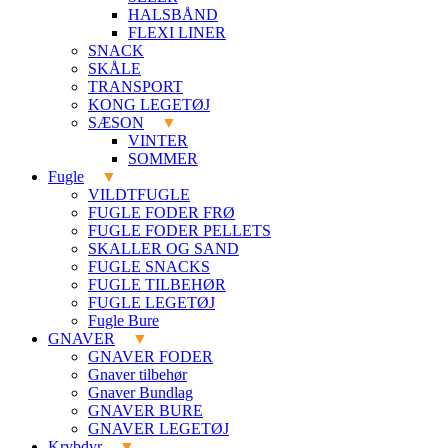
HALSBÅND
FLEXI LINER
SNACK
SKÅLE
TRANSPORT
KONG LEGETØJ
SÆSON
VINTER
SOMMER
Fugle
VILDTFUGLE
FUGLE FODER FRØ
FUGLE FODER PELLETS
SKALLER OG SAND
FUGLE SNACKS
FUGLE TILBEHØR
FUGLE LEGETØJ
Fugle Bure
GNAVER
GNAVER FODER
Gnaver tilbehør
Gnaver Bundlag
GNAVER BURE
GNAVER LEGETØJ
Krybdyr