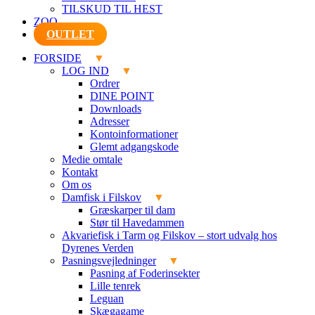
TILSKUD TIL HEST
ZOO
OUTLET
FORSIDE
LOG IND
Ordrer
DINE POINT
Downloads
Adresser
Kontoinformationer
Glemt adgangskode
Medie omtale
Kontakt
Om os
Damfisk i Filskov
Græskarper til dam
Stør til Havedammen
Akvariefisk i Tarm og Filskov – stort udvalg hos
Dyrenes Verden
Pasningsvejledninger
Pasning af Foderinsekter
Lille tenrek
Leguan
Skægagame