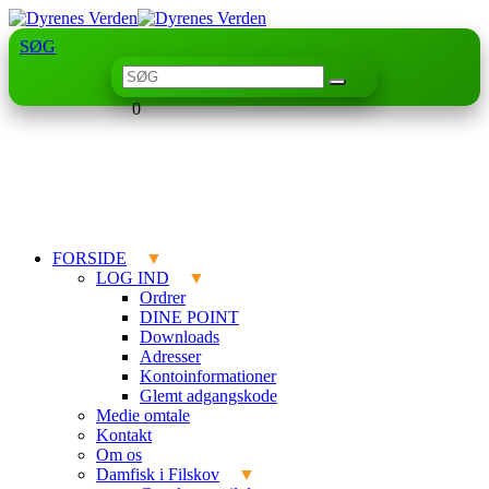
SØG
0
FORSIDE
LOG IND
Ordrer
DINE POINT
Downloads
Adresser
Kontoinformationer
Glemt adgangskode
Medie omtale
Kontakt
Om os
Damfisk i Filskov