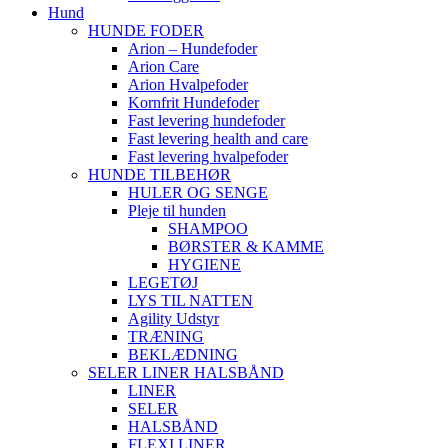
Hund
HUNDE FODER
Arion – Hundefoder
Arion Care
Arion Hvalpefoder
Kornfrit Hundefoder
Fast levering hundefoder
Fast levering health and care
Fast levering hvalpefoder
HUNDE TILBEHØR
HULER OG SENGE
Pleje til hunden
SHAMPOO
BØRSTER & KAMME
HYGIENE
LEGETØJ
LYS TIL NATTEN
Agility Udstyr
TRÆNING
BEKLÆDNING
SELER LINER HALSBÅND
LINER
SELER
HALSBÅND
FLEXI LINER