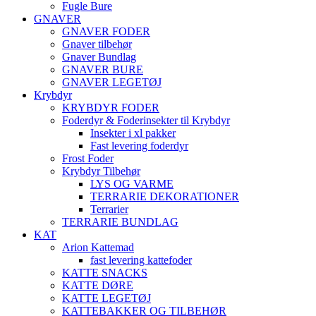
Fugle Bure
GNAVER
GNAVER FODER
Gnaver tilbehør
Gnaver Bundlag
GNAVER BURE
GNAVER LEGETØJ
Krybdyr
KRYBDYR FODER
Foderdyr & Foderinsekter til Krybdyr
Insekter i xl pakker
Fast levering foderdyr
Frost Foder
Krybdyr Tilbehør
LYS OG VARME
TERRARIE DEKORATIONER
Terrarier
TERRARIE BUNDLAG
KAT
Arion Kattemad
fast levering kattefoder
KATTE SNACKS
KATTE DØRE
KATTE LEGETØJ
KATTEBAKKER OG TILBEHØR