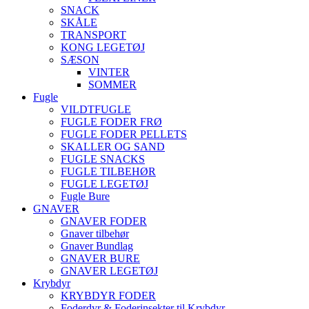
SNACK
SKÅLE
TRANSPORT
KONG LEGETØJ
SÆSON
VINTER
SOMMER
Fugle
VILDTFUGLE
FUGLE FODER FRØ
FUGLE FODER PELLETS
SKALLER OG SAND
FUGLE SNACKS
FUGLE TILBEHØR
FUGLE LEGETØJ
Fugle Bure
GNAVER
GNAVER FODER
Gnaver tilbehør
Gnaver Bundlag
GNAVER BURE
GNAVER LEGETØJ
Krybdyr
KRYBDYR FODER
Foderdyr & Foderinsekter til Krybdyr