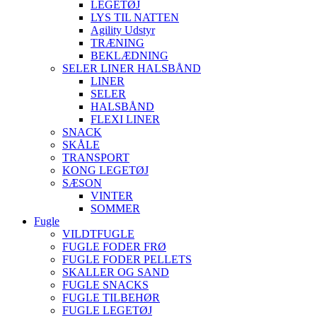
LEGETØJ
LYS TIL NATTEN
Agility Udstyr
TRÆNING
BEKLÆDNING
SELER LINER HALSBÅND
LINER
SELER
HALSBÅND
FLEXI LINER
SNACK
SKÅLE
TRANSPORT
KONG LEGETØJ
SÆSON
VINTER
SOMMER
Fugle
VILDTFUGLE
FUGLE FODER FRØ
FUGLE FODER PELLETS
SKALLER OG SAND
FUGLE SNACKS
FUGLE TILBEHØR
FUGLE LEGETØJ