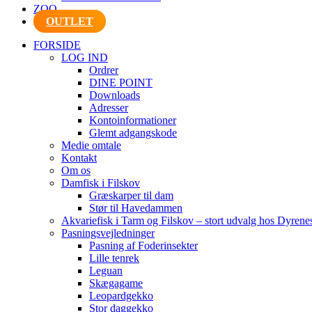
ZOO
OUTLET
FORSIDE
LOG IND
Ordrer
DINE POINT
Downloads
Adresser
Kontoinformationer
Glemt adgangskode
Medie omtale
Kontakt
Om os
Damfisk i Filskov
Græskarper til dam
Stør til Havedammen
Akvariefisk i Tarm og Filskov – stort udvalg hos Dyrene
Pasningsvejledninger
Pasning af Foderinsekter
Lille tenrek
Leguan
Skægagame
Leopardgekko
Stor daggekko