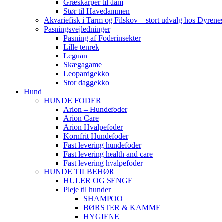
Græskarper til dam
Stør til Havedammen
Akvariefisk i Tarm og Filskov – stort udvalg hos Dyrene
Pasningsvejledninger
Pasning af Foderinsekter
Lille tenrek
Leguan
Skægagame
Leopardgekko
Stor daggekko
Hund
HUNDE FODER
Arion – Hundefoder
Arion Care
Arion Hvalpefoder
Kornfrit Hundefoder
Fast levering hundefoder
Fast levering health and care
Fast levering hvalpefoder
HUNDE TILBEHØR
HULER OG SENGE
Pleje til hunden
SHAMPOO
BØRSTER & KAMME
HYGIENE