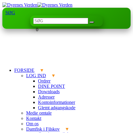
SØG
0
FORSIDE
LOG IND
Ordrer
DINE POINT
Downloads
Adresser
Kontoinformationer
Glemt adgangskode
Medie omtale
Kontakt
Om os
Damfisk i Filskov