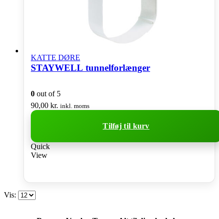
KATTE DØRE
STAYWELL tunnelforlænger
0
out of 5
90,00
kr.
inkl. moms
Tilføj til kurv
Quick
View
Vis: