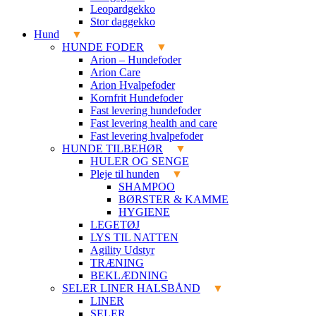
Leopardgekko
Stor daggekko
Hund
HUNDE FODER
Arion – Hundefoder
Arion Care
Arion Hvalpefoder
Kornfrit Hundefoder
Fast levering hundefoder
Fast levering health and care
Fast levering hvalpefoder
HUNDE TILBEHØR
HULER OG SENGE
Pleje til hunden
SHAMPOO
BØRSTER & KAMME
HYGIENE
LEGETØJ
LYS TIL NATTEN
Agility Udstyr
TRÆNING
BEKLÆDNING
SELER LINER HALSBÅND
LINER
SELER