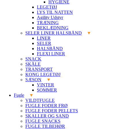
HYGIENE
LEGETØJ
LYS TIL NATTEN
Agility Udstyr
TRÆNING
BEKLÆDNING
SELER LINER HALSBÅND
LINER
SELER
HALSBÅND
FLEXI LINER
SNACK
SKÅLE
TRANSPORT
KONG LEGETØJ
SÆSON
VINTER
SOMMER
Fugle
VILDTFUGLE
FUGLE FODER FRØ
FUGLE FODER PELLETS
SKALLER OG SAND
FUGLE SNACKS
FUGLE TILBEHØR