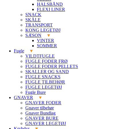
HALSBÅND
FLEXI LINER
SNACK
SKÅLE
TRANSPORT
KONG LEGETØJ
SÆSON
VINTER
SOMMER
Fugle
VILDTFUGLE
FUGLE FODER FRØ
FUGLE FODER PELLETS
SKALLER OG SAND
FUGLE SNACKS
FUGLE TILBEHØR
FUGLE LEGETØJ
Fugle Bure
GNAVER
GNAVER FODER
Gnaver tilbehør
Gnaver Bundlag
GNAVER BURE
GNAVER LEGETØJ
Krybdyr