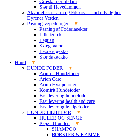
Græskarper til dam
Stør til Havedammen
Akvariefisk i Tarm og Filskov – stort udvalg hos
Dyrenes Verden
Pasningsvejledninger
Pasning af Foderinsekter
Lille tenrek
Leguan
Skægagame
Leopardgekko
Stor daggekko
Hund
HUNDE FODER
Arion – Hundefoder
Arion Care
Arion Hvalpefoder
Kornfrit Hundefoder
Fast levering hundefoder
Fast levering health and care
Fast levering hvalpefoder
HUNDE TILBEHØR
HULER OG SENGE
Pleje til hunden
SHAMPOO
BØRSTER & KAMME