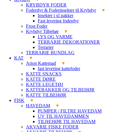
KRYBDYR FODER
Foderdyr & Foderinsekter til Krybdyr
Insekter i xl pakker
Fast levering foderdyr
Frost Foder
Krybdyr Tilbehør
LYS OG VARME
TERRARIE DEKORATIONER
Terrarier
TERRARIE BUNDLAG
KAT
Arion Kattemad
fast levering kattefoder
KATTE SNACKS
KATTE DØRE
KATTE LEGETØJ
KATTEBAKKER OG TILBEHØR
KATTE TILBEHØR
FISK
HAVEDAM
PUMPER / FILTRE HAVEDAM
UV TIL HAVEDAMMEN
TILHEHØR TIL HAVEDAM
AKVARIE FISKE FODER