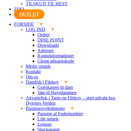
TILSKUD TIL HEST
ZOO
OUTLET
FORSIDE
LOG IND
Ordrer
DINE POINT
Downloads
Adresser
Kontoinformationer
Glemt adgangskode
Medie omtale
Kontakt
Om os
Damfisk i Filskov
Græskarper til dam
Stør til Havedammen
Akvariefisk i Tarm og Filskov – stort udvalg hos
Dyrenes Verden
Pasningsvejledninger
Pasning af Foderinsekter
Lille tenrek
Leguan
Skægagame