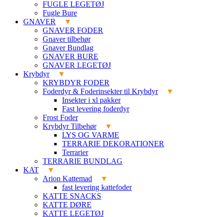
FUGLE LEGETØJ
Fugle Bure
GNAVER
GNAVER FODER
Gnaver tilbehør
Gnaver Bundlag
GNAVER BURE
GNAVER LEGETØJ
Krybdyr
KRYBDYR FODER
Foderdyr & Foderinsekter til Krybdyr
Insekter i xl pakker
Fast levering foderdyr
Frost Foder
Krybdyr Tilbehør
LYS OG VARME
TERRARIE DEKORATIONER
Terrarier
TERRARIE BUNDLAG
KAT
Arion Kattemad
fast levering kattefoder
KATTE SNACKS
KATTE DØRE
KATTE LEGETØJ