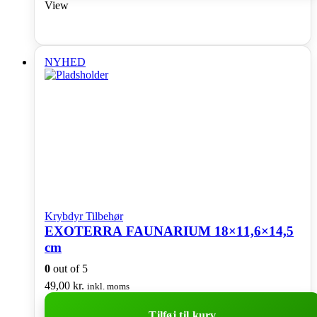
View
NYHED
Krybdyr Tilbehør
EXOTERRA FAUNARIUM 18×11,6×14,5
cm
0
out of 5
49,00
kr.
inkl. moms
Tilføj til kurv