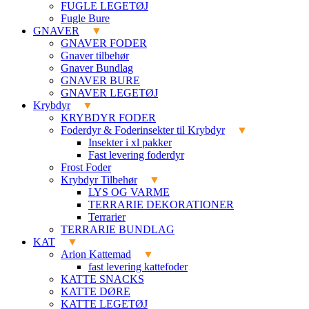
FUGLE LEGETØJ
Fugle Bure
GNAVER
GNAVER FODER
Gnaver tilbehør
Gnaver Bundlag
GNAVER BURE
GNAVER LEGETØJ
Krybdyr
KRYBDYR FODER
Foderdyr & Foderinsekter til Krybdyr
Insekter i xl pakker
Fast levering foderdyr
Frost Foder
Krybdyr Tilbehør
LYS OG VARME
TERRARIE DEKORATIONER
Terrarier
TERRARIE BUNDLAG
KAT
Arion Kattemad
fast levering kattefoder
KATTE SNACKS
KATTE DØRE
KATTE LEGETØJ