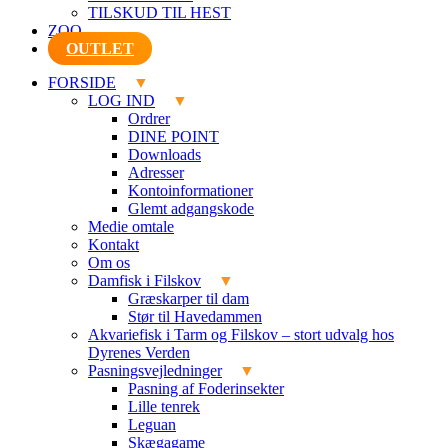
TILSKUD TIL HEST
ZOO
OUTLET
FORSIDE
LOG IND
Ordrer
DINE POINT
Downloads
Adresser
Kontoinformationer
Glemt adgangskode
Medie omtale
Kontakt
Om os
Damfisk i Filskov
Græskarper til dam
Stør til Havedammen
Akvariefisk i Tarm og Filskov – stort udvalg hos
Dyrenes Verden
Pasningsvejledninger
Pasning af Foderinsekter
Lille tenrek
Leguan
Skægagame