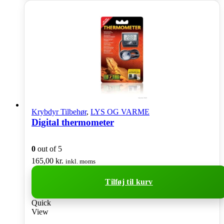
Krybdyr Tilbehør
,
LYS OG VARME
Digital thermometer
0
out of 5
165,00
kr.
inkl. moms
Tilføj til kurv
Quick
View