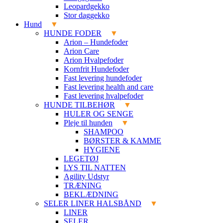
Leopardgekko
Stor daggekko
Hund
HUNDE FODER
Arion – Hundefoder
Arion Care
Arion Hvalpefoder
Kornfrit Hundefoder
Fast levering hundefoder
Fast levering health and care
Fast levering hvalpefoder
HUNDE TILBEHØR
HULER OG SENGE
Pleje til hunden
SHAMPOO
BØRSTER & KAMME
HYGIENE
LEGETØJ
LYS TIL NATTEN
Agility Udstyr
TRÆNING
BEKLÆDNING
SELER LINER HALSBÅND
LINER
SELER