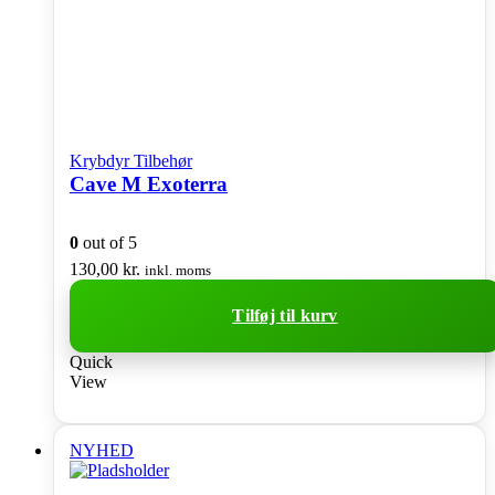
Krybdyr Tilbehør
Cave M Exoterra
0
out of 5
130,00
kr.
inkl. moms
Tilføj til kurv
Quick
View
NYHED