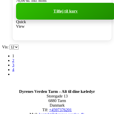
70,00
kr.
inkl. moms
Tilføj til kurv
Quick
View
Vis:
1
2
3
4
Dyrenes Verden Tarm – Alt til dine kæledyr
Storegade 13
6880 Tarm
Danmark
Tlf:
+4597376201