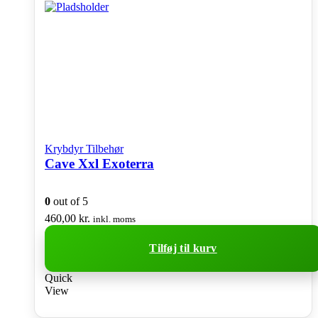
Krybdyr Tilbehør
Cave Xxl Exoterra
0
out of 5
460,00
kr.
inkl. moms
Tilføj til kurv
Quick
View