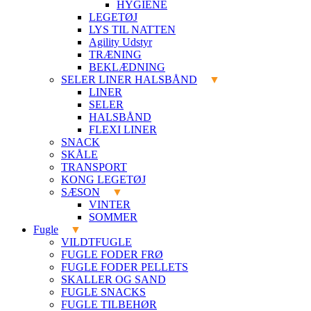
HYGIENE
LEGETØJ
LYS TIL NATTEN
Agility Udstyr
TRÆNING
BEKLÆDNING
SELER LINER HALSBÅND
LINER
SELER
HALSBÅND
FLEXI LINER
SNACK
SKÅLE
TRANSPORT
KONG LEGETØJ
SÆSON
VINTER
SOMMER
Fugle
VILDTFUGLE
FUGLE FODER FRØ
FUGLE FODER PELLETS
SKALLER OG SAND
FUGLE SNACKS
FUGLE TILBEHØR