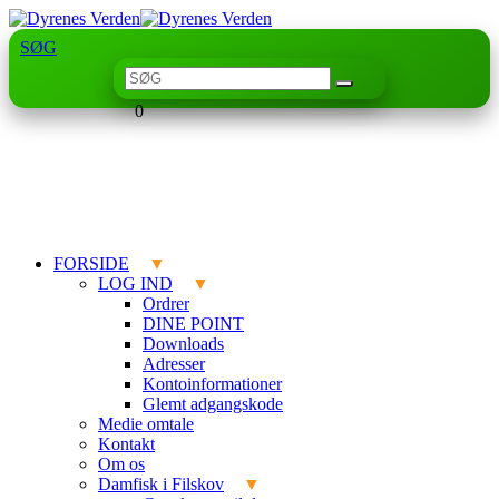
SØG
0
FORSIDE
LOG IND
Ordrer
DINE POINT
Downloads
Adresser
Kontoinformationer
Glemt adgangskode
Medie omtale
Kontakt
Om os
Damfisk i Filskov