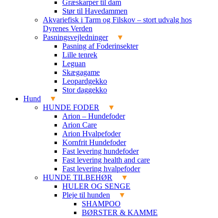
Græskarper til dam
Stør til Havedammen
Akvariefisk i Tarm og Filskov – stort udvalg hos
Dyrenes Verden
Pasningsvejledninger
Pasning af Foderinsekter
Lille tenrek
Leguan
Skægagame
Leopardgekko
Stor daggekko
Hund
HUNDE FODER
Arion – Hundefoder
Arion Care
Arion Hvalpefoder
Kornfrit Hundefoder
Fast levering hundefoder
Fast levering health and care
Fast levering hvalpefoder
HUNDE TILBEHØR
HULER OG SENGE
Pleje til hunden
SHAMPOO
BØRSTER & KAMME