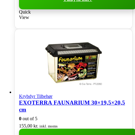
Quick
View
Krybdyr Tilbehør
EXOTERRA FAUNARIUM 30×19,5×20,5
cm
0
out of 5
155,00
kr.
inkl. moms