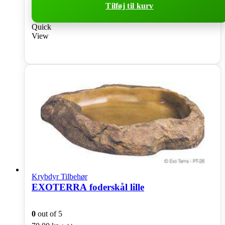
Tilføj til kurv
Quick
View
Krybdyr Tilbehør
EXOTERRA foderskål lille
0
out of 5