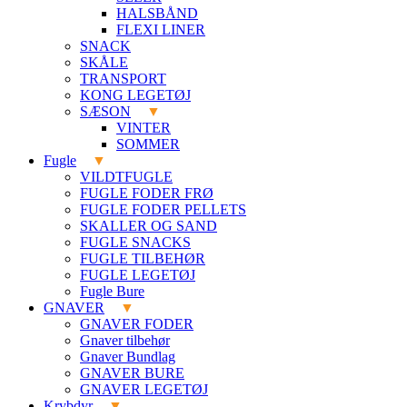
HALSBÅND
FLEXI LINER
SNACK
SKÅLE
TRANSPORT
KONG LEGETØJ
SÆSON
VINTER
SOMMER
Fugle
VILDTFUGLE
FUGLE FODER FRØ
FUGLE FODER PELLETS
SKALLER OG SAND
FUGLE SNACKS
FUGLE TILBEHØR
FUGLE LEGETØJ
Fugle Bure
GNAVER
GNAVER FODER
Gnaver tilbehør
Gnaver Bundlag
GNAVER BURE
GNAVER LEGETØJ
Krybdyr