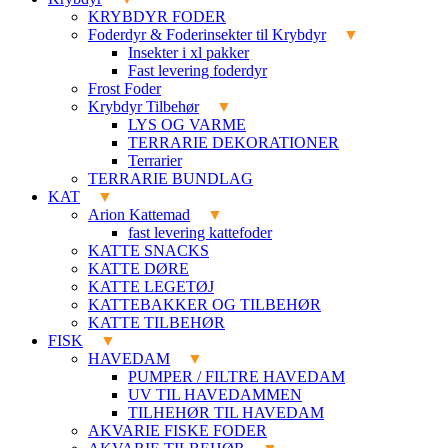
KRYBDYR FODER
Foderdyr & Foderinsekter til Krybdyr
Insekter i xl pakker
Fast levering foderdyr
Frost Foder
Krybdyr Tilbehør
LYS OG VARME
TERRARIE DEKORATIONER
Terrarier
TERRARIE BUNDLAG
KAT
Arion Kattemad
fast levering kattefoder
KATTE SNACKS
KATTE DØRE
KATTE LEGETØJ
KATTEBAKKER OG TILBEHØR
KATTE TILBEHØR
FISK
HAVEDAM
PUMPER / FILTRE HAVEDAM
UV TIL HAVEDAMMEN
TILHEHØR TIL HAVEDAM
AKVARIE FISKE FODER