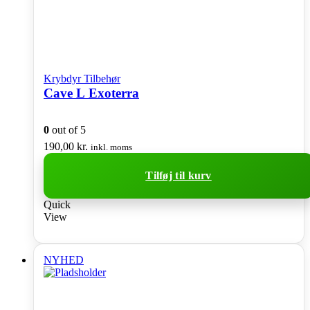
Krybdyr Tilbehør
Cave L Exoterra
0
out of 5
190,00
kr.
inkl. moms
Tilføj til kurv
Quick
View
NYHED