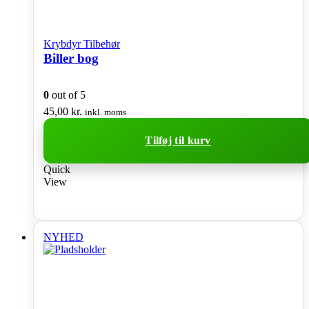
Krybdyr Tilbehør
Biller bog
0
out of 5
45,00
kr.
inkl. moms
Tilføj til kurv
Quick
View
NYHED