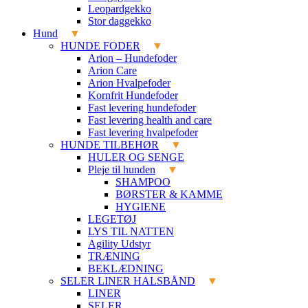
Leopardgekko
Stor daggekko
Hund
HUNDE FODER
Arion – Hundefoder
Arion Care
Arion Hvalpefoder
Kornfrit Hundefoder
Fast levering hundefoder
Fast levering health and care
Fast levering hvalpefoder
HUNDE TILBEHØR
HULER OG SENGE
Pleje til hunden
SHAMPOO
BØRSTER & KAMME
HYGIENE
LEGETØJ
LYS TIL NATTEN
Agility Udstyr
TRÆNING
BEKLÆDNING
SELER LINER HALSBÅND
LINER
SELER