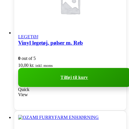
LEGETØJ
Vinyl legetøj, pølser m. Reb
0
out of 5
10,00
kr.
inkl. moms
Tilføj til kurv
Quick
View