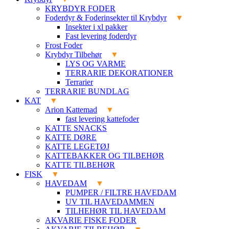
KRYBDYR FODER
Foderdyr & Foderinsekter til Krybdyr
Insekter i xl pakker
Fast levering foderdyr
Frost Foder
Krybdyr Tilbehør
LYS OG VARME
TERRARIE DEKORATIONER
Terrarier
TERRARIE BUNDLAG
KAT
Arion Kattemad
fast levering kattefoder
KATTE SNACKS
KATTE DØRE
KATTE LEGETØJ
KATTEBAKKER OG TILBEHØR
KATTE TILBEHØR
FISK
HAVEDAM
PUMPER / FILTRE HAVEDAM
UV TIL HAVEDAMMEN
TILHEHØR TIL HAVEDAM
AKVARIE FISKE FODER