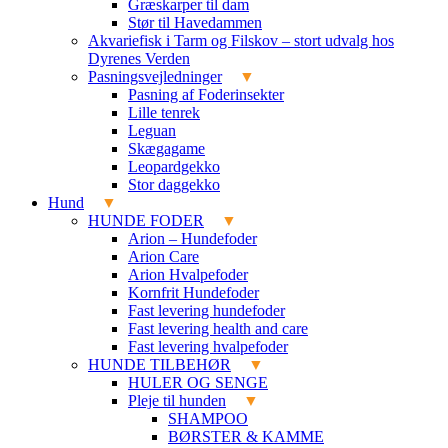
Græskarper til dam
Stør til Havedammen
Akvariefisk i Tarm og Filskov – stort udvalg hos
Dyrenes Verden
Pasningsvejledninger
Pasning af Foderinsekter
Lille tenrek
Leguan
Skægagame
Leopardgekko
Stor daggekko
Hund
HUNDE FODER
Arion – Hundefoder
Arion Care
Arion Hvalpefoder
Kornfrit Hundefoder
Fast levering hundefoder
Fast levering health and care
Fast levering hvalpefoder
HUNDE TILBEHØR
HULER OG SENGE
Pleje til hunden
SHAMPOO
BØRSTER & KAMME