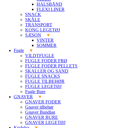
HALSBÅND
FLEXI LINER
SNACK
SKÅLE
TRANSPORT
KONG LEGETØJ
SÆSON
VINTER
SOMMER
Fugle
VILDTFUGLE
FUGLE FODER FRØ
FUGLE FODER PELLETS
SKALLER OG SAND
FUGLE SNACKS
FUGLE TILBEHØR
FUGLE LEGETØJ
Fugle Bure
GNAVER
GNAVER FODER
Gnaver tilbehør
Gnaver Bundlag
GNAVER BURE
GNAVER LEGETØJ
Krybdyr