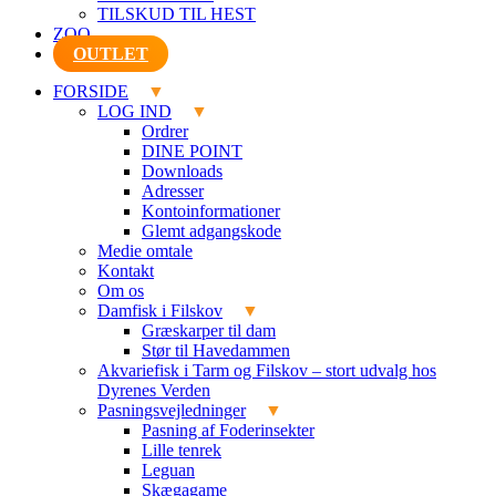
TILSKUD TIL HEST
ZOO
OUTLET
FORSIDE
LOG IND
Ordrer
DINE POINT
Downloads
Adresser
Kontoinformationer
Glemt adgangskode
Medie omtale
Kontakt
Om os
Damfisk i Filskov
Græskarper til dam
Stør til Havedammen
Akvariefisk i Tarm og Filskov – stort udvalg hos
Dyrenes Verden
Pasningsvejledninger
Pasning af Foderinsekter
Lille tenrek
Leguan
Skægagame