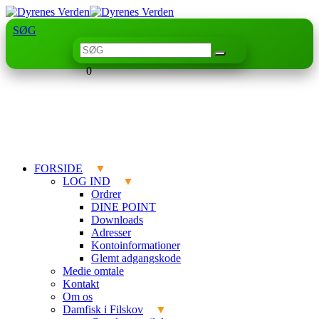
SØG
0
FORSIDE
LOG IND
Ordrer
DINE POINT
Downloads
Adresser
Kontoinformationer
Glemt adgangskode
Medie omtale
Kontakt
Om os
Damfisk i Filskov