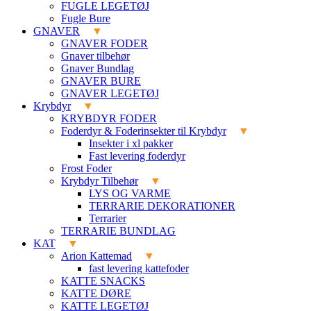
FUGLE LEGETØJ
Fugle Bure
GNAVER
GNAVER FODER
Gnaver tilbehør
Gnaver Bundlag
GNAVER BURE
GNAVER LEGETØJ
Krybdyr
KRYBDYR FODER
Foderdyr & Foderinsekter til Krybdyr
Insekter i xl pakker
Fast levering foderdyr
Frost Foder
Krybdyr Tilbehør
LYS OG VARME
TERRARIE DEKORATIONER
Terrarier
TERRARIE BUNDLAG
KAT
Arion Kattemad
fast levering kattefoder
KATTE SNACKS
KATTE DØRE
KATTE LEGETØJ