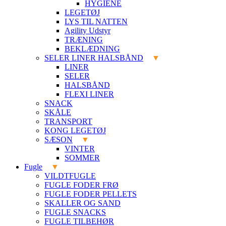
HYGIENE
LEGETØJ
LYS TIL NATTEN
Agility Udstyr
TRÆNING
BEKLÆDNING
SELER LINER HALSBÅND
LINER
SELER
HALSBÅND
FLEXI LINER
SNACK
SKÅLE
TRANSPORT
KONG LEGETØJ
SÆSON
VINTER
SOMMER
Fugle
VILDTFUGLE
FUGLE FODER FRØ
FUGLE FODER PELLETS
SKALLER OG SAND
FUGLE SNACKS
FUGLE TILBEHØR