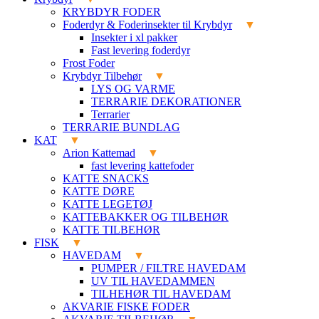
KRYBDYR FODER
Foderdyr & Foderinsekter til Krybdyr
Insekter i xl pakker
Fast levering foderdyr
Frost Foder
Krybdyr Tilbehør
LYS OG VARME
TERRARIE DEKORATIONER
Terrarier
TERRARIE BUNDLAG
KAT
Arion Kattemad
fast levering kattefoder
KATTE SNACKS
KATTE DØRE
KATTE LEGETØJ
KATTEBAKKER OG TILBEHØR
KATTE TILBEHØR
FISK
HAVEDAM
PUMPER / FILTRE HAVEDAM
UV TIL HAVEDAMMEN
TILHEHØR TIL HAVEDAM
AKVARIE FISKE FODER