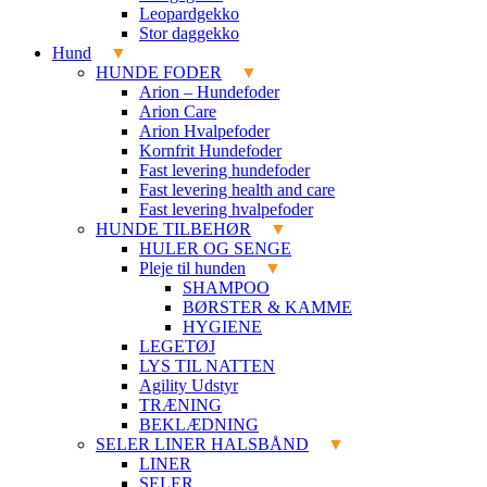
Leopardgekko
Stor daggekko
Hund
HUNDE FODER
Arion – Hundefoder
Arion Care
Arion Hvalpefoder
Kornfrit Hundefoder
Fast levering hundefoder
Fast levering health and care
Fast levering hvalpefoder
HUNDE TILBEHØR
HULER OG SENGE
Pleje til hunden
SHAMPOO
BØRSTER & KAMME
HYGIENE
LEGETØJ
LYS TIL NATTEN
Agility Udstyr
TRÆNING
BEKLÆDNING
SELER LINER HALSBÅND
LINER
SELER