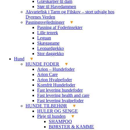
Græskarper til dam
Stør til Havedammen
Akvariefisk i Tarm og Filskov – stort udvalg hos
Dyrenes Verden
Pasningsvejledninger
Pasning af Foderinsekter
Lille tenrek
Leguan
Skægagame
Leopardgekko
Stor daggekko
Hund
HUNDE FODER
Arion – Hundefoder
Arion Care
Arion Hvalpefoder
Kornfrit Hundefoder
Fast levering hundefoder
Fast levering health and care
Fast levering hvalpefoder
HUNDE TILBEHØR
HULER OG SENGE
Pleje til hunden
SHAMPOO
BØRSTER & KAMME