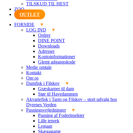
TILSKUD TIL HEST
ZOO
OUTLET
FORSIDE
LOG IND
Ordrer
DINE POINT
Downloads
Adresser
Kontoinformationer
Glemt adgangskode
Medie omtale
Kontakt
Om os
Damfisk i Filskov
Græskarper til dam
Stør til Havedammen
Akvariefisk i Tarm og Filskov – stort udvalg hos
Dyrenes Verden
Pasningsvejledninger
Pasning af Foderinsekter
Lille tenrek
Leguan
Skægagame