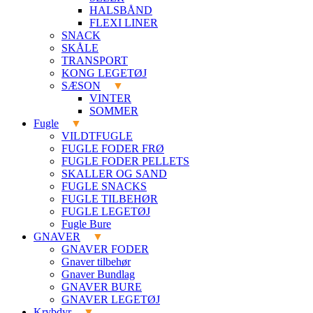
HALSBÅND
FLEXI LINER
SNACK
SKÅLE
TRANSPORT
KONG LEGETØJ
SÆSON
VINTER
SOMMER
Fugle
VILDTFUGLE
FUGLE FODER FRØ
FUGLE FODER PELLETS
SKALLER OG SAND
FUGLE SNACKS
FUGLE TILBEHØR
FUGLE LEGETØJ
Fugle Bure
GNAVER
GNAVER FODER
Gnaver tilbehør
Gnaver Bundlag
GNAVER BURE
GNAVER LEGETØJ
Krybdyr