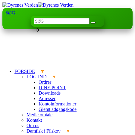
SØG
0
FORSIDE
LOG IND
Ordrer
DINE POINT
Downloads
Adresser
Kontoinformationer
Glemt adgangskode
Medie omtale
Kontakt
Om os
Damfisk i Filskov