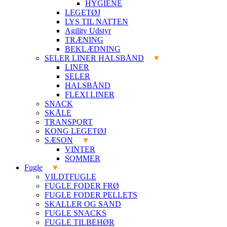
HYGIENE
LEGETØJ
LYS TIL NATTEN
Agility Udstyr
TRÆNING
BEKLÆDNING
SELER LINER HALSBÅND
LINER
SELER
HALSBÅND
FLEXI LINER
SNACK
SKÅLE
TRANSPORT
KONG LEGETØJ
SÆSON
VINTER
SOMMER
Fugle
VILDTFUGLE
FUGLE FODER FRØ
FUGLE FODER PELLETS
SKALLER OG SAND
FUGLE SNACKS
FUGLE TILBEHØR