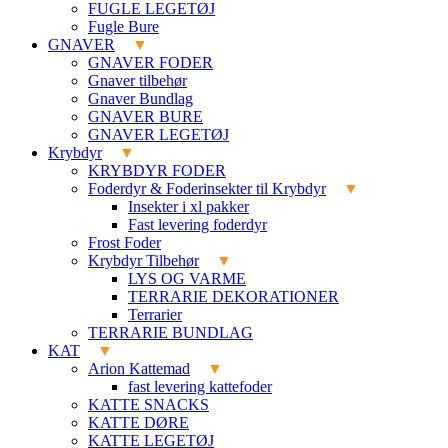
FUGLE LEGETØJ
Fugle Bure
GNAVER
GNAVER FODER
Gnaver tilbehør
Gnaver Bundlag
GNAVER BURE
GNAVER LEGETØJ
Krybdyr
KRYBDYR FODER
Foderdyr & Foderinsekter til Krybdyr
Insekter i xl pakker
Fast levering foderdyr
Frost Foder
Krybdyr Tilbehør
LYS OG VARME
TERRARIE DEKORATIONER
Terrarier
TERRARIE BUNDLAG
KAT
Arion Kattemad
fast levering kattefoder
KATTE SNACKS
KATTE DØRE
KATTE LEGETØJ