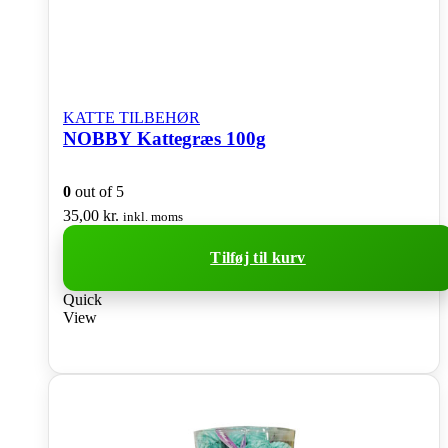
KATTE TILBEHØR
NOBBY Kattegræs 100g
0
out of 5
35,00
kr.
inkl. moms
Tilføj til kurv
Quick
View