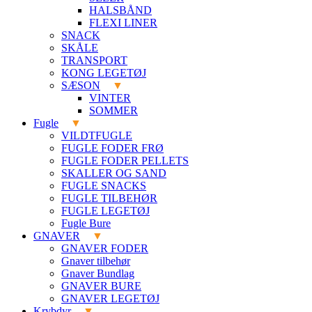
HALSBÅND
FLEXI LINER
SNACK
SKÅLE
TRANSPORT
KONG LEGETØJ
SÆSON
VINTER
SOMMER
Fugle
VILDTFUGLE
FUGLE FODER FRØ
FUGLE FODER PELLETS
SKALLER OG SAND
FUGLE SNACKS
FUGLE TILBEHØR
FUGLE LEGETØJ
Fugle Bure
GNAVER
GNAVER FODER
Gnaver tilbehør
Gnaver Bundlag
GNAVER BURE
GNAVER LEGETØJ
Krybdyr