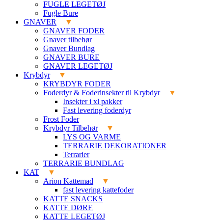
FUGLE LEGETØJ
Fugle Bure
GNAVER
GNAVER FODER
Gnaver tilbehør
Gnaver Bundlag
GNAVER BURE
GNAVER LEGETØJ
Krybdyr
KRYBDYR FODER
Foderdyr & Foderinsekter til Krybdyr
Insekter i xl pakker
Fast levering foderdyr
Frost Foder
Krybdyr Tilbehør
LYS OG VARME
TERRARIE DEKORATIONER
Terrarier
TERRARIE BUNDLAG
KAT
Arion Kattemad
fast levering kattefoder
KATTE SNACKS
KATTE DØRE
KATTE LEGETØJ