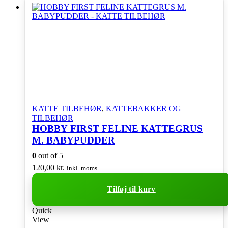
KATTE TILBEHØR
,
KATTEBAKKER OG
TILBEHØR
HOBBY FIRST FELINE KATTEGRUS
M. BABYPUDDER
0
out of 5
120,00
kr.
inkl. moms
Tilføj til kurv
Quick
View