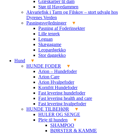
Græskarper til dam
Stør til Havedammen
Akvariefisk i Tarm og Filskov – stort udvalg hos
Dyrenes Verden
Pasningsvejledninger
Pasning af Foderinsekter
Lille tenrek
Leguan
Skægagame
Leopardgekko
Stor daggekko
Hund
HUNDE FODER
Arion – Hundefoder
Arion Care
Arion Hvalpefoder
Kornfrit Hundefoder
Fast levering hundefoder
Fast levering health and care
Fast levering hvalpefoder
HUNDE TILBEHØR
HULER OG SENGE
Pleje til hunden
SHAMPOO
BØRSTER & KAMME