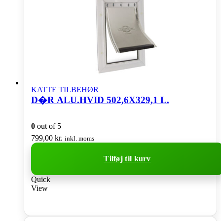
KATTE TILBEHØR
D�R ALU.HVID 502,6X329,1 L.
0
out of 5
799,00
kr.
inkl. moms
Tilføj til kurv
Quick
View