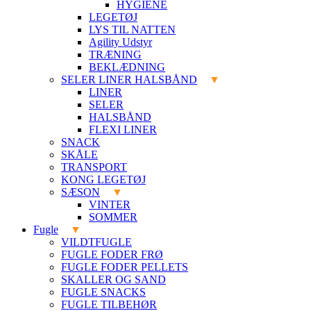
HYGIENE
LEGETØJ
LYS TIL NATTEN
Agility Udstyr
TRÆNING
BEKLÆDNING
SELER LINER HALSBÅND
LINER
SELER
HALSBÅND
FLEXI LINER
SNACK
SKÅLE
TRANSPORT
KONG LEGETØJ
SÆSON
VINTER
SOMMER
Fugle
VILDTFUGLE
FUGLE FODER FRØ
FUGLE FODER PELLETS
SKALLER OG SAND
FUGLE SNACKS
FUGLE TILBEHØR