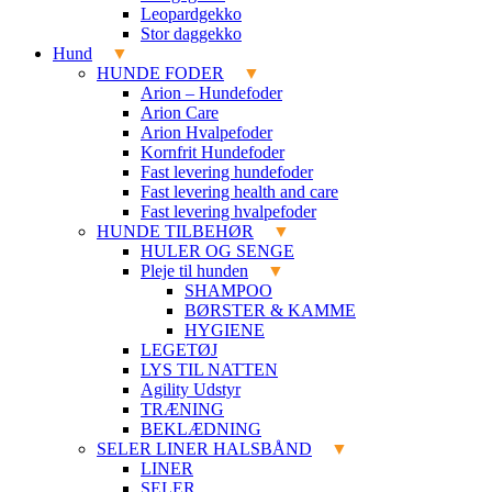
Leopardgekko
Stor daggekko
Hund
HUNDE FODER
Arion – Hundefoder
Arion Care
Arion Hvalpefoder
Kornfrit Hundefoder
Fast levering hundefoder
Fast levering health and care
Fast levering hvalpefoder
HUNDE TILBEHØR
HULER OG SENGE
Pleje til hunden
SHAMPOO
BØRSTER & KAMME
HYGIENE
LEGETØJ
LYS TIL NATTEN
Agility Udstyr
TRÆNING
BEKLÆDNING
SELER LINER HALSBÅND
LINER
SELER