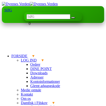
SØG
0
FORSIDE
LOG IND
Ordrer
DINE POINT
Downloads
Adresser
Kontoinformationer
Glemt adgangskode
Medie omtale
Kontakt
Om os
Damfisk i Filskov