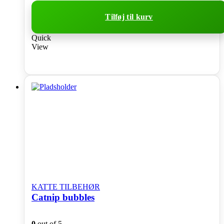
Tilføj til kurv
Quick
View
KATTE TILBEHØR
Catnip bubbles
0
out of 5