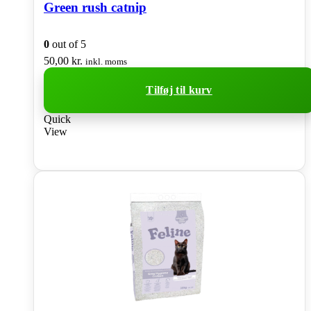
Green rush catnip
0
out of 5
50,00
kr.
inkl. moms
Tilføj til kurv
Quick
View