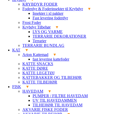
KRYBDYR FODER
Foderdyr & Foderinsekter til Krybdyr
Insekter i xl pakker
Fast levering foderdyr
Frost Foder
Krybdyr Tilbehør
LYS OG VARME
TERRARIE DEKORATIONER
Terrarier
TERRARIE BUNDLAG
KAT
Arion Kattemad
fast levering kattefoder
KATTE SNACKS
KATTE DØRE
KATTE LEGETØJ
KATTEBAKKER OG TILBEHØR
KATTE TILBEHØR
FISK
HAVEDAM
PUMPER / FILTRE HAVEDAM
UV TIL HAVEDAMMEN
TILHEHØR TIL HAVEDAM
AKVARIE FISKE FODER