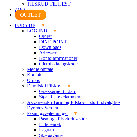
TILSKUD TIL HEST
ZOO
OUTLET
FORSIDE
LOG IND
Ordrer
DINE POINT
Downloads
Adresser
Kontoinformationer
Glemt adgangskode
Medie omtale
Kontakt
Om os
Damfisk i Filskov
Græskarper til dam
Stør til Havedammen
Akvariefisk i Tarm og Filskov – stort udvalg hos
Dyrenes Verden
Pasningsvejledninger
Pasning af Foderinsekter
Lille tenrek
Leguan
Skægagame