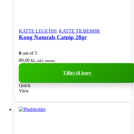
KATTE LEGETØJ
,
KATTE TILBEHØR
Kong Naturals Catnip 28gr
0
out of 5
89,00
kr.
inkl. moms
Tilføj til kurv
Quick
View