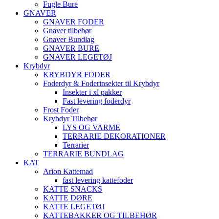
Fugle Bure
GNAVER
GNAVER FODER
Gnaver tilbehør
Gnaver Bundlag
GNAVER BURE
GNAVER LEGETØJ
Krybdyr
KRYBDYR FODER
Foderdyr & Foderinsekter til Krybdyr
Insekter i xl pakker
Fast levering foderdyr
Frost Foder
Krybdyr Tilbehør
LYS OG VARME
TERRARIE DEKORATIONER
Terrarier
TERRARIE BUNDLAG
KAT
Arion Kattemad
fast levering kattefoder
KATTE SNACKS
KATTE DØRE
KATTE LEGETØJ
KATTEBAKKER OG TILBEHØR