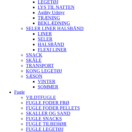
LEGETØJ
LYS TIL NATTEN
Agility Udstyr
TRÆNING
BEKLÆDNING
SELER LINER HALSBÅND
LINER
SELER
HALSBÅND
FLEXI LINER
SNACK
SKÅLE
TRANSPORT
KONG LEGETØJ
SÆSON
VINTER
SOMMER
Fugle
VILDTFUGLE
FUGLE FODER FRØ
FUGLE FODER PELLETS
SKALLER OG SAND
FUGLE SNACKS
FUGLE TILBEHØR
FUGLE LEGETØJ