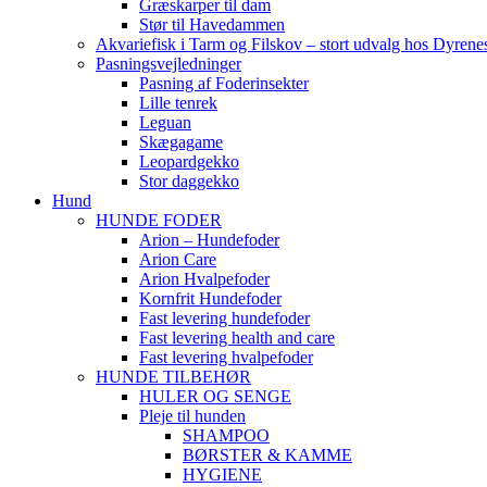
Græskarper til dam
Stør til Havedammen
Akvariefisk i Tarm og Filskov – stort udvalg hos Dyrene
Pasningsvejledninger
Pasning af Foderinsekter
Lille tenrek
Leguan
Skægagame
Leopardgekko
Stor daggekko
Hund
HUNDE FODER
Arion – Hundefoder
Arion Care
Arion Hvalpefoder
Kornfrit Hundefoder
Fast levering hundefoder
Fast levering health and care
Fast levering hvalpefoder
HUNDE TILBEHØR
HULER OG SENGE
Pleje til hunden
SHAMPOO
BØRSTER & KAMME
HYGIENE