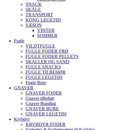
SNACK
SKÅLE
TRANSPORT
KONG LEGETØJ
SÆSON
VINTER
SOMMER
Fugle
VILDTFUGLE
FUGLE FODER FRØ
FUGLE FODER PELLETS
SKALLER OG SAND
FUGLE SNACKS
FUGLE TILBEHØR
FUGLE LEGETØJ
Fugle Bure
GNAVER
GNAVER FODER
Gnaver tilbehør
Gnaver Bundlag
GNAVER BURE
GNAVER LEGETØJ
Krybdyr
KRYBDYR FODER
Foderdyr & Foderinsekter til Krybdyr