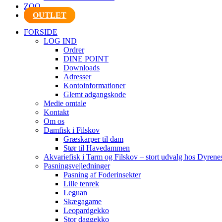
ZOO
OUTLET
FORSIDE
LOG IND
Ordrer
DINE POINT
Downloads
Adresser
Kontoinformationer
Glemt adgangskode
Medie omtale
Kontakt
Om os
Damfisk i Filskov
Græskarper til dam
Stør til Havedammen
Akvariefisk i Tarm og Filskov – stort udvalg hos Dyrene
Pasningsvejledninger
Pasning af Foderinsekter
Lille tenrek
Leguan
Skægagame
Leopardgekko
Stor daggekko