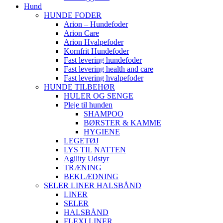
Hund
HUNDE FODER
Arion – Hundefoder
Arion Care
Arion Hvalpefoder
Kornfrit Hundefoder
Fast levering hundefoder
Fast levering health and care
Fast levering hvalpefoder
HUNDE TILBEHØR
HULER OG SENGE
Pleje til hunden
SHAMPOO
BØRSTER & KAMME
HYGIENE
LEGETØJ
LYS TIL NATTEN
Agility Udstyr
TRÆNING
BEKLÆDNING
SELER LINER HALSBÅND
LINER
SELER
HALSBÅND
FLEXI LINER