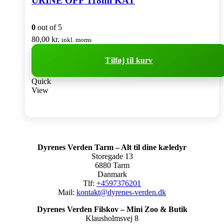
URINE OFF 118ml KAT
0
out of 5
80,00
kr.
inkl. moms
Tilføj til kurv
Quick
View
Dyrenes Verden Tarm – Alt til dine kæledyr
Storegade 13
6880 Tarm
Danmark
Tlf:
+4597376201
Mail:
kontakt@dyrenes-verden.dk
Dyrenes Verden Filskov – Mini Zoo & Butik
Klausholmsvej 8