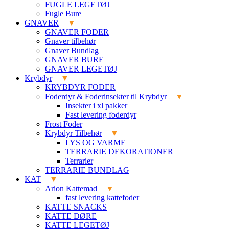
FUGLE LEGETØJ
Fugle Bure
GNAVER
GNAVER FODER
Gnaver tilbehør
Gnaver Bundlag
GNAVER BURE
GNAVER LEGETØJ
Krybdyr
KRYBDYR FODER
Foderdyr & Foderinsekter til Krybdyr
Insekter i xl pakker
Fast levering foderdyr
Frost Foder
Krybdyr Tilbehør
LYS OG VARME
TERRARIE DEKORATIONER
Terrarier
TERRARIE BUNDLAG
KAT
Arion Kattemad
fast levering kattefoder
KATTE SNACKS
KATTE DØRE
KATTE LEGETØJ