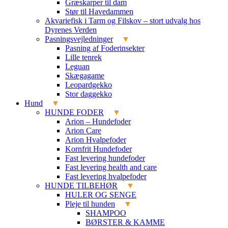
Græskarper til dam
Stør til Havedammen
Akvariefisk i Tarm og Filskov – stort udvalg hos
Dyrenes Verden
Pasningsvejledninger
Pasning af Foderinsekter
Lille tenrek
Leguan
Skægagame
Leopardgekko
Stor daggekko
Hund
HUNDE FODER
Arion – Hundefoder
Arion Care
Arion Hvalpefoder
Kornfrit Hundefoder
Fast levering hundefoder
Fast levering health and care
Fast levering hvalpefoder
HUNDE TILBEHØR
HULER OG SENGE
Pleje til hunden
SHAMPOO
BØRSTER & KAMME