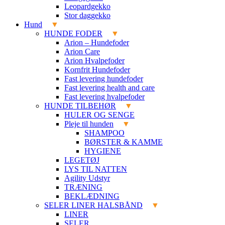
Leopardgekko
Stor daggekko
Hund
HUNDE FODER
Arion – Hundefoder
Arion Care
Arion Hvalpefoder
Kornfrit Hundefoder
Fast levering hundefoder
Fast levering health and care
Fast levering hvalpefoder
HUNDE TILBEHØR
HULER OG SENGE
Pleje til hunden
SHAMPOO
BØRSTER & KAMME
HYGIENE
LEGETØJ
LYS TIL NATTEN
Agility Udstyr
TRÆNING
BEKLÆDNING
SELER LINER HALSBÅND
LINER
SELER