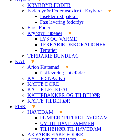
KRYBDYR FODER
Foderdyr & Foderinsekter til Krybdyr
Insekter i xl pakker
Fast levering foderdyr
Frost Foder
Krybdyr Tilbehør
LYS OG VARME
TERRARIE DEKORATIONER
Terrarier
TERRARIE BUNDLAG
KAT
Arion Kattemad
fast levering kattefoder
KATTE SNACKS
KATTE DØRE
KATTE LEGETØJ
KATTEBAKKER OG TILBEHØR
KATTE TILBEHØR
FISK
HAVEDAM
PUMPER / FILTRE HAVEDAM
UV TIL HAVEDAMMEN
TILHEHØR TIL HAVEDAM
AKVARIE FISKE FODER