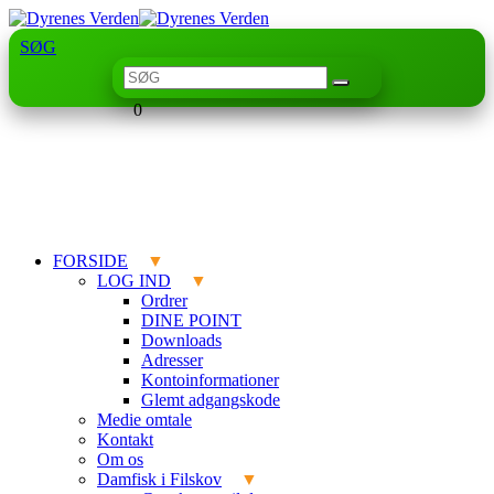
SØG
0
FORSIDE
LOG IND
Ordrer
DINE POINT
Downloads
Adresser
Kontoinformationer
Glemt adgangskode
Medie omtale
Kontakt
Om os
Damfisk i Filskov