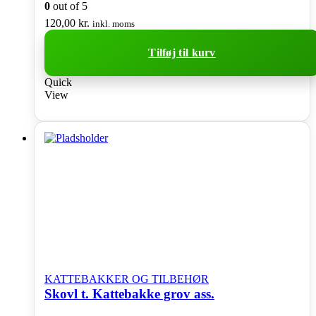
0
out of 5
120,00
kr.
inkl. moms
Tilføj til kurv
Quick
View
KATTEBAKKER OG TILBEHØR
Skovl t. Kattebakke grov ass.