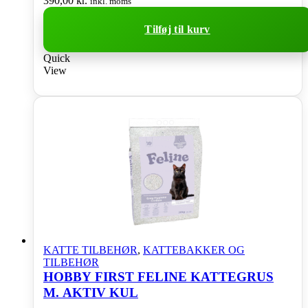
390,00
kr.
inkl. moms
Tilføj til kurv
Quick
View
KATTE TILBEHØR
,
KATTEBAKKER OG
TILBEHØR
HOBBY FIRST FELINE KATTEGRUS
M. AKTIV KUL