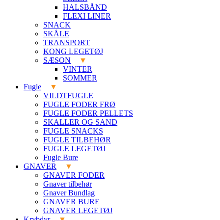
HALSBÅND
FLEXI LINER
SNACK
SKÅLE
TRANSPORT
KONG LEGETØJ
SÆSON
VINTER
SOMMER
Fugle
VILDTFUGLE
FUGLE FODER FRØ
FUGLE FODER PELLETS
SKALLER OG SAND
FUGLE SNACKS
FUGLE TILBEHØR
FUGLE LEGETØJ
Fugle Bure
GNAVER
GNAVER FODER
Gnaver tilbehør
Gnaver Bundlag
GNAVER BURE
GNAVER LEGETØJ
Krybdyr