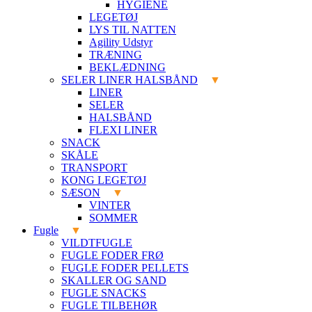
HYGIENE
LEGETØJ
LYS TIL NATTEN
Agility Udstyr
TRÆNING
BEKLÆDNING
SELER LINER HALSBÅND
LINER
SELER
HALSBÅND
FLEXI LINER
SNACK
SKÅLE
TRANSPORT
KONG LEGETØJ
SÆSON
VINTER
SOMMER
Fugle
VILDTFUGLE
FUGLE FODER FRØ
FUGLE FODER PELLETS
SKALLER OG SAND
FUGLE SNACKS
FUGLE TILBEHØR