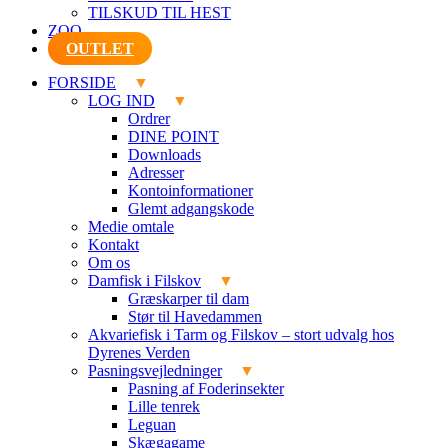
TILSKUD TIL HEST
ZOO
OUTLET
FORSIDE
LOG IND
Ordrer
DINE POINT
Downloads
Adresser
Kontoinformationer
Glemt adgangskode
Medie omtale
Kontakt
Om os
Damfisk i Filskov
Græskarper til dam
Stør til Havedammen
Akvariefisk i Tarm og Filskov – stort udvalg hos
Dyrenes Verden
Pasningsvejledninger
Pasning af Foderinsekter
Lille tenrek
Leguan
Skægagame