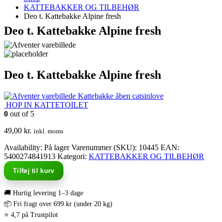
KATTEBAKKER OG TILBEHØR
Deo t. Kattebakke Alpine fresh
Deo t. Kattebakke Alpine fresh
Deo t. Kattebakke Alpine fresh
Kattebakke åben catsinlove
HOP IN KATTETOILET
0
out of 5
49,00
kr.
inkl. moms
Availability:
På lager
Varenummer (SKU):
10445
EAN
:
5400274841913
Kategori:
KATTEBAKKER OG TILBEHØR
Tilføj til kurv
🚚 Hurtig levering 1–3 dage
📦 Fri fragt over 699 kr (under 20 kg)
⭐ 4,7 på Trustpilot