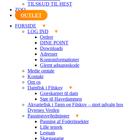
TILSKUD TIL HEST
ZOO
OUTLET
FORSIDE
LOG IND
Ordrer
DINE POINT
Downloads
Adresser
Kontoinformationer
Glemt adgangskode
Medie omtale
Kontakt
Om os
Damfisk i Filskov
Græskarper til dam
Stør til Havedammen
Akvariefisk i Tarm og Filskov – stort udvalg hos
Dyrenes Verden
Pasningsvejledninger
Pasning af Foderinsekter
Lille tenrek
Leguan
Skægagame