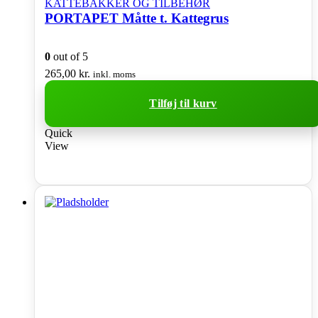
KATTEBAKKER OG TILBEHØR
PORTAPET Måtte t. Kattegrus
0
out of 5
265,00
kr.
inkl. moms
Tilføj til kurv
Quick
View