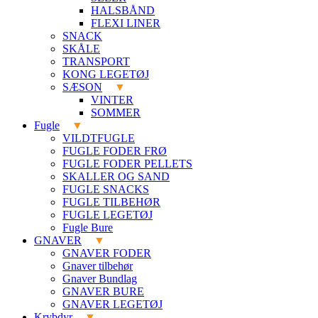
HALSBÅND
FLEXI LINER
SNACK
SKÅLE
TRANSPORT
KONG LEGETØJ
SÆSON
VINTER
SOMMER
Fugle
VILDTFUGLE
FUGLE FODER FRØ
FUGLE FODER PELLETS
SKALLER OG SAND
FUGLE SNACKS
FUGLE TILBEHØR
FUGLE LEGETØJ
Fugle Bure
GNAVER
GNAVER FODER
Gnaver tilbehør
Gnaver Bundlag
GNAVER BURE
GNAVER LEGETØJ
Krybdyr