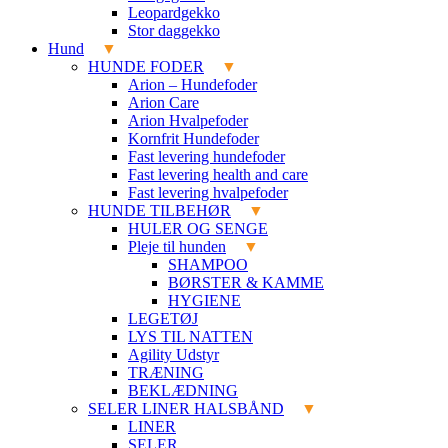
Leopardgekko
Stor daggekko
Hund
HUNDE FODER
Arion – Hundefoder
Arion Care
Arion Hvalpefoder
Kornfrit Hundefoder
Fast levering hundefoder
Fast levering health and care
Fast levering hvalpefoder
HUNDE TILBEHØR
HULER OG SENGE
Pleje til hunden
SHAMPOO
BØRSTER & KAMME
HYGIENE
LEGETØJ
LYS TIL NATTEN
Agility Udstyr
TRÆNING
BEKLÆDNING
SELER LINER HALSBÅND
LINER
SELER