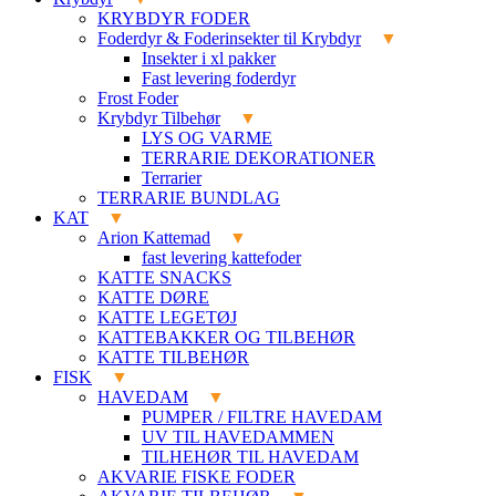
KRYBDYR FODER
Foderdyr & Foderinsekter til Krybdyr
Insekter i xl pakker
Fast levering foderdyr
Frost Foder
Krybdyr Tilbehør
LYS OG VARME
TERRARIE DEKORATIONER
Terrarier
TERRARIE BUNDLAG
KAT
Arion Kattemad
fast levering kattefoder
KATTE SNACKS
KATTE DØRE
KATTE LEGETØJ
KATTEBAKKER OG TILBEHØR
KATTE TILBEHØR
FISK
HAVEDAM
PUMPER / FILTRE HAVEDAM
UV TIL HAVEDAMMEN
TILHEHØR TIL HAVEDAM
AKVARIE FISKE FODER