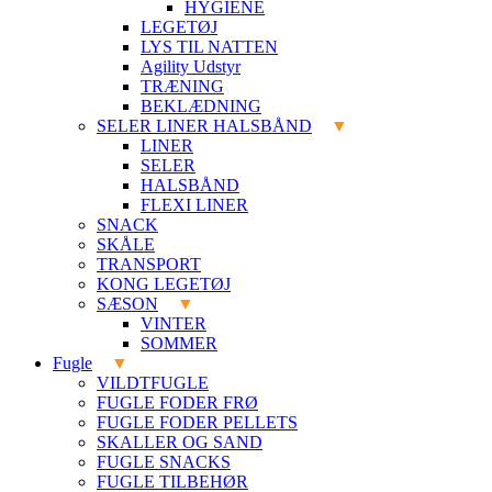
HYGIENE
LEGETØJ
LYS TIL NATTEN
Agility Udstyr
TRÆNING
BEKLÆDNING
SELER LINER HALSBÅND
LINER
SELER
HALSBÅND
FLEXI LINER
SNACK
SKÅLE
TRANSPORT
KONG LEGETØJ
SÆSON
VINTER
SOMMER
Fugle
VILDTFUGLE
FUGLE FODER FRØ
FUGLE FODER PELLETS
SKALLER OG SAND
FUGLE SNACKS
FUGLE TILBEHØR