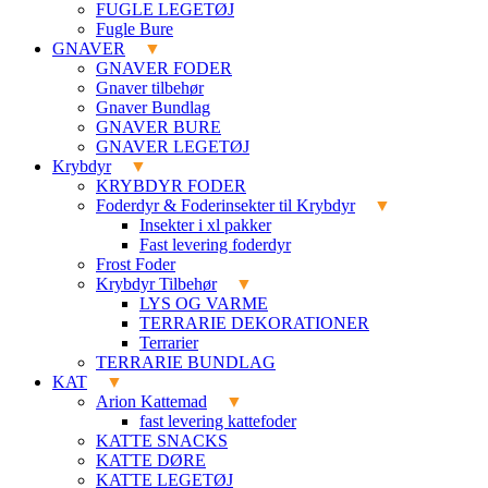
FUGLE LEGETØJ
Fugle Bure
GNAVER
GNAVER FODER
Gnaver tilbehør
Gnaver Bundlag
GNAVER BURE
GNAVER LEGETØJ
Krybdyr
KRYBDYR FODER
Foderdyr & Foderinsekter til Krybdyr
Insekter i xl pakker
Fast levering foderdyr
Frost Foder
Krybdyr Tilbehør
LYS OG VARME
TERRARIE DEKORATIONER
Terrarier
TERRARIE BUNDLAG
KAT
Arion Kattemad
fast levering kattefoder
KATTE SNACKS
KATTE DØRE
KATTE LEGETØJ