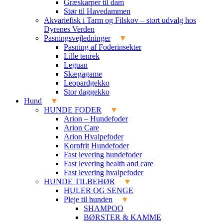
Græskarper til dam
Stør til Havedammen
Akvariefisk i Tarm og Filskov – stort udvalg hos
Dyrenes Verden
Pasningsvejledninger
Pasning af Foderinsekter
Lille tenrek
Leguan
Skægagame
Leopardgekko
Stor daggekko
Hund
HUNDE FODER
Arion – Hundefoder
Arion Care
Arion Hvalpefoder
Kornfrit Hundefoder
Fast levering hundefoder
Fast levering health and care
Fast levering hvalpefoder
HUNDE TILBEHØR
HULER OG SENGE
Pleje til hunden
SHAMPOO
BØRSTER & KAMME