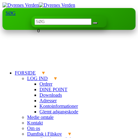
SØG
0
FORSIDE
LOG IND
Ordrer
DINE POINT
Downloads
Adresser
Kontoinformationer
Glemt adgangskode
Medie omtale
Kontakt
Om os
Damfisk i Filskov