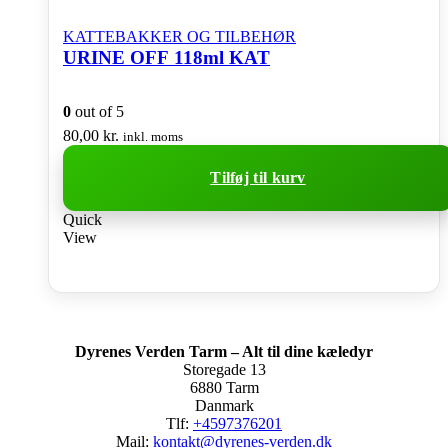
KATTEBAKKER OG TILBEHØR
URINE OFF 118ml KAT
0
out of 5
80,00
kr.
inkl. moms
Tilføj til kurv
Quick
View
Dyrenes Verden Tarm – Alt til dine kæledyr
Storegade 13
6880 Tarm
Danmark
Tlf:
+4597376201
Mail:
kontakt@dyrenes-verden.dk