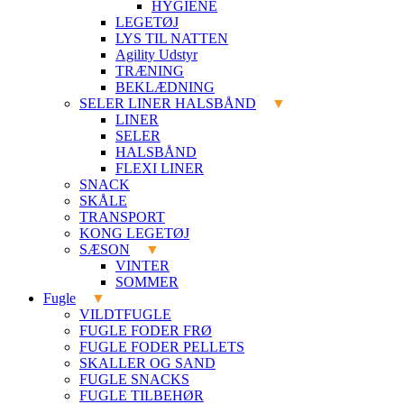
HYGIENE
LEGETØJ
LYS TIL NATTEN
Agility Udstyr
TRÆNING
BEKLÆDNING
SELER LINER HALSBÅND
LINER
SELER
HALSBÅND
FLEXI LINER
SNACK
SKÅLE
TRANSPORT
KONG LEGETØJ
SÆSON
VINTER
SOMMER
Fugle
VILDTFUGLE
FUGLE FODER FRØ
FUGLE FODER PELLETS
SKALLER OG SAND
FUGLE SNACKS
FUGLE TILBEHØR