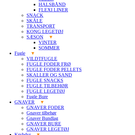
HALSBÅND
FLEXI LINER
SNACK
SKÅLE
TRANSPORT
KONG LEGETØJ
SÆSON
VINTER
SOMMER
Fugle
VILDTFUGLE
FUGLE FODER FRØ
FUGLE FODER PELLETS
SKALLER OG SAND
FUGLE SNACKS
FUGLE TILBEHØR
FUGLE LEGETØJ
Fugle Bure
GNAVER
GNAVER FODER
Gnaver tilbehør
Gnaver Bundlag
GNAVER BURE
GNAVER LEGETØJ
Krybdyr