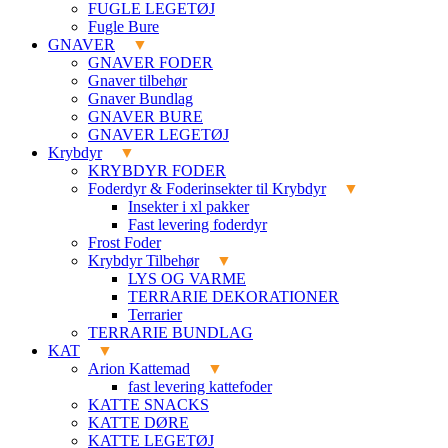
FUGLE LEGETØJ
Fugle Bure
GNAVER
GNAVER FODER
Gnaver tilbehør
Gnaver Bundlag
GNAVER BURE
GNAVER LEGETØJ
Krybdyr
KRYBDYR FODER
Foderdyr & Foderinsekter til Krybdyr
Insekter i xl pakker
Fast levering foderdyr
Frost Foder
Krybdyr Tilbehør
LYS OG VARME
TERRARIE DEKORATIONER
Terrarier
TERRARIE BUNDLAG
KAT
Arion Kattemad
fast levering kattefoder
KATTE SNACKS
KATTE DØRE
KATTE LEGETØJ