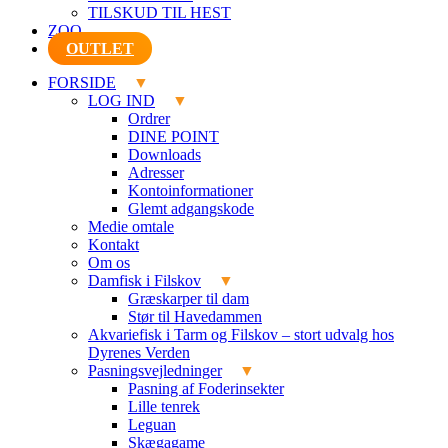
TILSKUD TIL HEST
ZOO
OUTLET
FORSIDE
LOG IND
Ordrer
DINE POINT
Downloads
Adresser
Kontoinformationer
Glemt adgangskode
Medie omtale
Kontakt
Om os
Damfisk i Filskov
Græskarper til dam
Stør til Havedammen
Akvariefisk i Tarm og Filskov – stort udvalg hos
Dyrenes Verden
Pasningsvejledninger
Pasning af Foderinsekter
Lille tenrek
Leguan
Skægagame