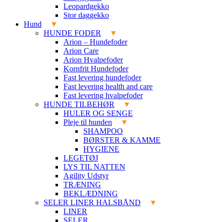
Leopardgekko
Stor daggekko
Hund
HUNDE FODER
Arion – Hundefoder
Arion Care
Arion Hvalpefoder
Kornfrit Hundefoder
Fast levering hundefoder
Fast levering health and care
Fast levering hvalpefoder
HUNDE TILBEHØR
HULER OG SENGE
Pleje til hunden
SHAMPOO
BØRSTER & KAMME
HYGIENE
LEGETØJ
LYS TIL NATTEN
Agility Udstyr
TRÆNING
BEKLÆDNING
SELER LINER HALSBÅND
LINER
SELER