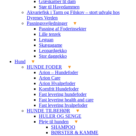
Græskarper til dam
Stør til Havedammen
Akvariefisk i Tarm og Filskov – stort udvalg hos
Dyrenes Verden
Pasningsvejledninger
Pasning af Foderinsekter
Lille tenrek
Leguan
Skægagame
Leopardgekko
Stor daggekko
Hund
HUNDE FODER
Arion – Hundefoder
Arion Care
Arion Hvalpefoder
Kornfrit Hundefoder
Fast levering hundefoder
Fast levering health and care
Fast levering hvalpefoder
HUNDE TILBEHØR
HULER OG SENGE
Pleje til hunden
SHAMPOO
BØRSTER & KAMME