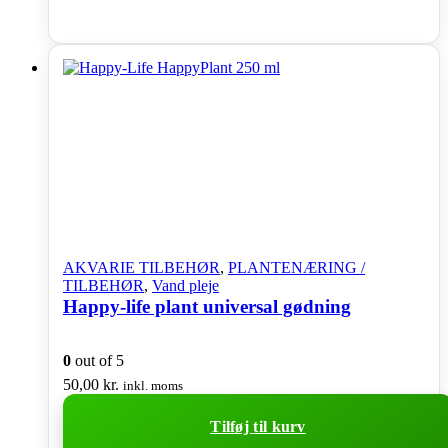
AKVARIE TILBEHØR
,
PLANTENÆRING /
TILBEHØR
,
Vand pleje
Happy-life plant universal gødning
0
out of 5
50,00
kr.
inkl. moms
Tilføj til kurv