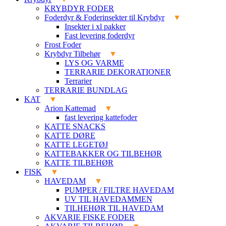
KRYBDYR FODER
Foderdyr & Foderinsekter til Krybdyr
Insekter i xl pakker
Fast levering foderdyr
Frost Foder
Krybdyr Tilbehør
LYS OG VARME
TERRARIE DEKORATIONER
Terrarier
TERRARIE BUNDLAG
KAT
Arion Kattemad
fast levering kattefoder
KATTE SNACKS
KATTE DØRE
KATTE LEGETØJ
KATTEBAKKER OG TILBEHØR
KATTE TILBEHØR
FISK
HAVEDAM
PUMPER / FILTRE HAVEDAM
UV TIL HAVEDAMMEN
TILHEHØR TIL HAVEDAM
AKVARIE FISKE FODER