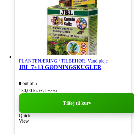
PLANTENÆRING / TILBEHØR
,
Vand pleje
JBL 7+13 GØDNINGSKUGLER
0
out of 5
130,00
kr.
inkl. moms
Tilføj til kurv
Quick
View