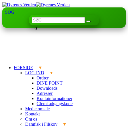
SØG
0
FORSIDE
LOG IND
Ordrer
DINE POINT
Downloads
Adresser
Kontoinformationer
Glemt adgangskode
Medie omtale
Kontakt
Om os
Damfisk i Filskov