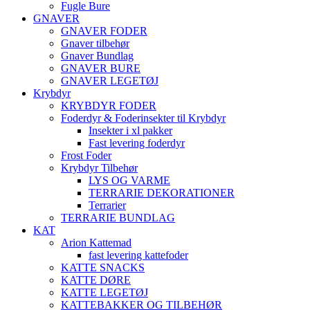
Fugle Bure
GNAVER
GNAVER FODER
Gnaver tilbehør
Gnaver Bundlag
GNAVER BURE
GNAVER LEGETØJ
Krybdyr
KRYBDYR FODER
Foderdyr & Foderinsekter til Krybdyr
Insekter i xl pakker
Fast levering foderdyr
Frost Foder
Krybdyr Tilbehør
LYS OG VARME
TERRARIE DEKORATIONER
Terrarier
TERRARIE BUNDLAG
KAT
Arion Kattemad
fast levering kattefoder
KATTE SNACKS
KATTE DØRE
KATTE LEGETØJ
KATTEBAKKER OG TILBEHØR