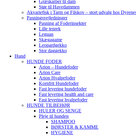
Græskarper til dam
Stør til Havedammen
Akvariefisk i Tarm og Filskov – stort udvalg hos Dyrene
Pasningsvejledninger
Pasning af Foderinsekter
Lille tenrek
Leguan
Skægagame
Leopardgekko
Stor daggekko
Hund
HUNDE FODER
Arion – Hundefoder
Arion Care
Arion Hvalpefoder
Kornfrit Hundefoder
Fast levering hundefoder
Fast levering health and care
Fast levering hvalpefoder
HUNDE TILBEHØR
HULER OG SENGE
Pleje til hunden
SHAMPOO
BØRSTER & KAMME
HYGIENE