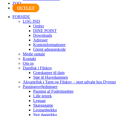
ZOO
OUTLET
FORSIDE
LOG IND
Ordrer
DINE POINT
Downloads
Adresser
Kontoinformationer
Glemt adgangskode
Medie omtale
Kontakt
Om os
Damfisk i Filskov
Græskarper til dam
Stør til Havedammen
Akvariefisk i Tarm og Filskov – stort udvalg hos Dyrene
Pasningsvejledninger
Pasning af Foderinsekter
Lille tenrek
Leguan
Skægagame
Leopardgekko
Stor daggekko