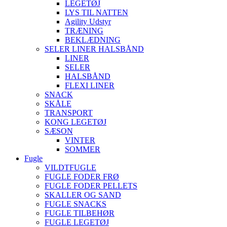
LEGETØJ
LYS TIL NATTEN
Agility Udstyr
TRÆNING
BEKLÆDNING
SELER LINER HALSBÅND
LINER
SELER
HALSBÅND
FLEXI LINER
SNACK
SKÅLE
TRANSPORT
KONG LEGETØJ
SÆSON
VINTER
SOMMER
Fugle
VILDTFUGLE
FUGLE FODER FRØ
FUGLE FODER PELLETS
SKALLER OG SAND
FUGLE SNACKS
FUGLE TILBEHØR
FUGLE LEGETØJ