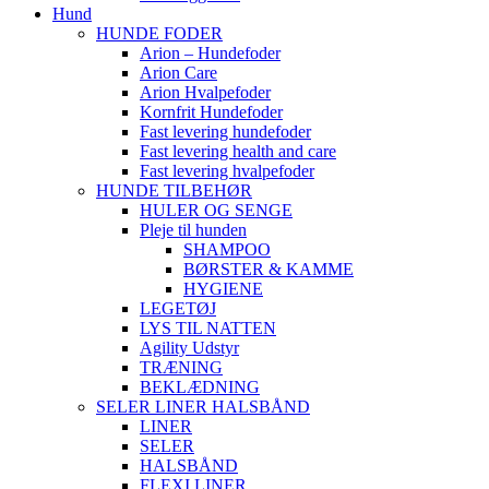
Hund
HUNDE FODER
Arion – Hundefoder
Arion Care
Arion Hvalpefoder
Kornfrit Hundefoder
Fast levering hundefoder
Fast levering health and care
Fast levering hvalpefoder
HUNDE TILBEHØR
HULER OG SENGE
Pleje til hunden
SHAMPOO
BØRSTER & KAMME
HYGIENE
LEGETØJ
LYS TIL NATTEN
Agility Udstyr
TRÆNING
BEKLÆDNING
SELER LINER HALSBÅND
LINER
SELER
HALSBÅND
FLEXI LINER