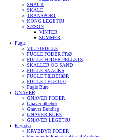
SNACK
SKÅLE
TRANSPORT
KONG LEGETØJ
SÆSON
VINTER
SOMMER
Fugle
VILDTFUGLE
FUGLE FODER FRØ
FUGLE FODER PELLETS
SKALLER OG SAND
FUGLE SNACKS
FUGLE TILBEHØR
FUGLE LEGETØJ
Fugle Bure
GNAVER
GNAVER FODER
Gnaver tilbehør
Gnaver Bundlag
GNAVER BURE
GNAVER LEGETØJ
Krybdyr
KRYBDYR FODER
Foderdyr & Foderinsekter til Krybdyr