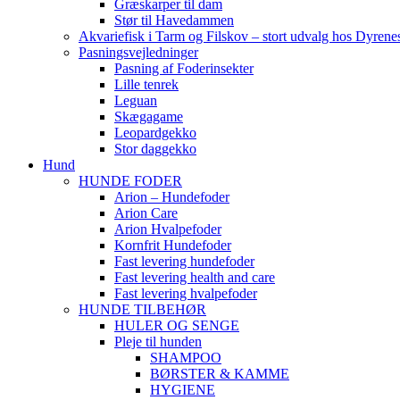
Græskarper til dam
Stør til Havedammen
Akvariefisk i Tarm og Filskov – stort udvalg hos Dyrene
Pasningsvejledninger
Pasning af Foderinsekter
Lille tenrek
Leguan
Skægagame
Leopardgekko
Stor daggekko
Hund
HUNDE FODER
Arion – Hundefoder
Arion Care
Arion Hvalpefoder
Kornfrit Hundefoder
Fast levering hundefoder
Fast levering health and care
Fast levering hvalpefoder
HUNDE TILBEHØR
HULER OG SENGE
Pleje til hunden
SHAMPOO
BØRSTER & KAMME
HYGIENE