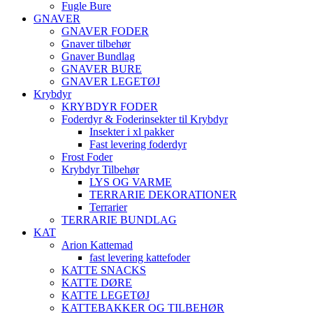
Fugle Bure
GNAVER
GNAVER FODER
Gnaver tilbehør
Gnaver Bundlag
GNAVER BURE
GNAVER LEGETØJ
Krybdyr
KRYBDYR FODER
Foderdyr & Foderinsekter til Krybdyr
Insekter i xl pakker
Fast levering foderdyr
Frost Foder
Krybdyr Tilbehør
LYS OG VARME
TERRARIE DEKORATIONER
Terrarier
TERRARIE BUNDLAG
KAT
Arion Kattemad
fast levering kattefoder
KATTE SNACKS
KATTE DØRE
KATTE LEGETØJ
KATTEBAKKER OG TILBEHØR