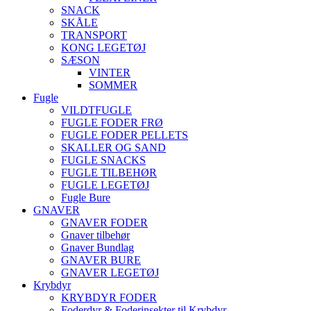
SNACK
SKÅLE
TRANSPORT
KONG LEGETØJ
SÆSON
VINTER
SOMMER
Fugle
VILDTFUGLE
FUGLE FODER FRØ
FUGLE FODER PELLETS
SKALLER OG SAND
FUGLE SNACKS
FUGLE TILBEHØR
FUGLE LEGETØJ
Fugle Bure
GNAVER
GNAVER FODER
Gnaver tilbehør
Gnaver Bundlag
GNAVER BURE
GNAVER LEGETØJ
Krybdyr
KRYBDYR FODER
Foderdyr & Foderinsekter til Krybdyr