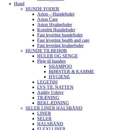
Hund
HUNDE FODER
Arion – Hundefoder
Arion Care
Arion Hvalpefoder
Kornfrit Hundefoder
Fast levering hundefoder
Fast levering health and care
Fast levering hvalpefoder
HUNDE TILBEHØR
HULER OG SENGE
Pleje til hunden
SHAMPOO
BØRSTER & KAMME
HYGIENE
LEGETØJ
LYS TIL NATTEN
Agility Udstyr
TRÆNING
BEKLÆDNING
SELER LINER HALSBÅND
LINER
SELER
HALSBÅND
FLEXI LINER