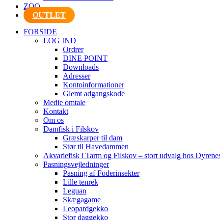
ZOO
OUTLET
FORSIDE
LOG IND
Ordrer
DINE POINT
Downloads
Adresser
Kontoinformationer
Glemt adgangskode
Medie omtale
Kontakt
Om os
Damfisk i Filskov
Græskarper til dam
Stør til Havedammen
Akvariefisk i Tarm og Filskov – stort udvalg hos Dyrene
Pasningsvejledninger
Pasning af Foderinsekter
Lille tenrek
Leguan
Skægagame
Leopardgekko
Stor daggekko