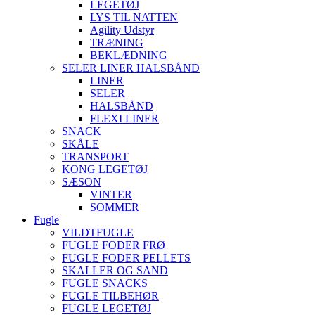
LEGETØJ
LYS TIL NATTEN
Agility Udstyr
TRÆNING
BEKLÆDNING
SELER LINER HALSBÅND
LINER
SELER
HALSBÅND
FLEXI LINER
SNACK
SKÅLE
TRANSPORT
KONG LEGETØJ
SÆSON
VINTER
SOMMER
Fugle
VILDTFUGLE
FUGLE FODER FRØ
FUGLE FODER PELLETS
SKALLER OG SAND
FUGLE SNACKS
FUGLE TILBEHØR
FUGLE LEGETØJ