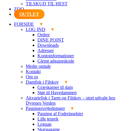
TILSKUD TIL HEST
ZOO
OUTLET
FORSIDE
LOG IND
Ordrer
DINE POINT
Downloads
Adresser
Kontoinformationer
Glemt adgangskode
Medie omtale
Kontakt
Om os
Damfisk i Filskov
Græskarper til dam
Stør til Havedammen
Akvariefisk i Tarm og Filskov – stort udvalg hos
Dyrenes Verden
Pasningsvejledninger
Pasning af Foderinsekter
Lille tenrek
Leguan
Skægagame