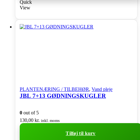
Quick
View
PLANTENÆRING / TILBEHØR
,
Vand pleje
JBL 7+13 GØDNINGSKUGLER
0
out of 5
130,00
kr.
inkl. moms
Tilføj til kurv