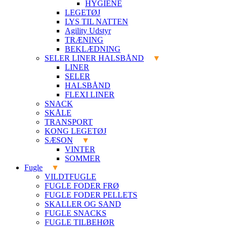
HYGIENE
LEGETØJ
LYS TIL NATTEN
Agility Udstyr
TRÆNING
BEKLÆDNING
SELER LINER HALSBÅND
LINER
SELER
HALSBÅND
FLEXI LINER
SNACK
SKÅLE
TRANSPORT
KONG LEGETØJ
SÆSON
VINTER
SOMMER
Fugle
VILDTFUGLE
FUGLE FODER FRØ
FUGLE FODER PELLETS
SKALLER OG SAND
FUGLE SNACKS
FUGLE TILBEHØR