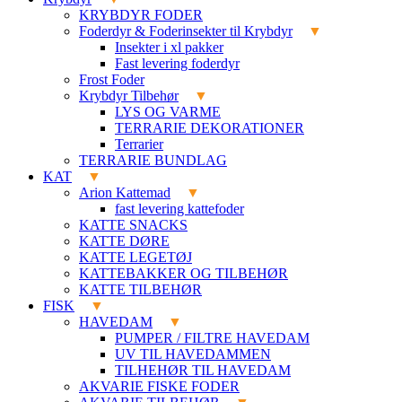
KRYBDYR FODER
Foderdyr & Foderinsekter til Krybdyr
Insekter i xl pakker
Fast levering foderdyr
Frost Foder
Krybdyr Tilbehør
LYS OG VARME
TERRARIE DEKORATIONER
Terrarier
TERRARIE BUNDLAG
KAT
Arion Kattemad
fast levering kattefoder
KATTE SNACKS
KATTE DØRE
KATTE LEGETØJ
KATTEBAKKER OG TILBEHØR
KATTE TILBEHØR
FISK
HAVEDAM
PUMPER / FILTRE HAVEDAM
UV TIL HAVEDAMMEN
TILHEHØR TIL HAVEDAM
AKVARIE FISKE FODER