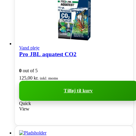
Vand pleje
Pro JBL aquatest CO2
0
out of 5
125,00
kr.
inkl. moms
Tilføj til kurv
Quick
View