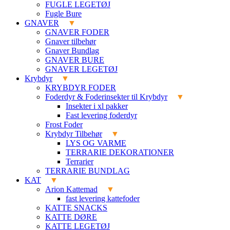
FUGLE LEGETØJ
Fugle Bure
GNAVER
GNAVER FODER
Gnaver tilbehør
Gnaver Bundlag
GNAVER BURE
GNAVER LEGETØJ
Krybdyr
KRYBDYR FODER
Foderdyr & Foderinsekter til Krybdyr
Insekter i xl pakker
Fast levering foderdyr
Frost Foder
Krybdyr Tilbehør
LYS OG VARME
TERRARIE DEKORATIONER
Terrarier
TERRARIE BUNDLAG
KAT
Arion Kattemad
fast levering kattefoder
KATTE SNACKS
KATTE DØRE
KATTE LEGETØJ