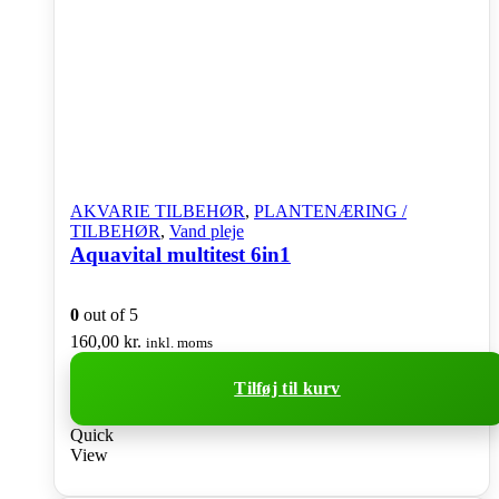
AKVARIE TILBEHØR
,
PLANTENÆRING /
TILBEHØR
,
Vand pleje
Aquavital multitest 6in1
0
out of 5
160,00
kr.
inkl. moms
Tilføj til kurv
Quick
View