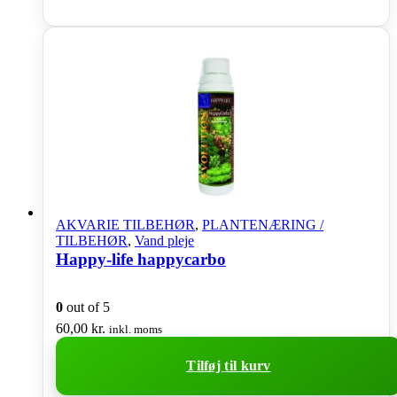
AKVARIE TILBEHØR
,
PLANTENÆRING /
TILBEHØR
,
Vand pleje
Happy-life happycarbo
0
out of 5
60,00
kr.
inkl. moms
Tilføj til kurv