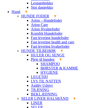
Leopardgekko
Stor daggekko
Hund
HUNDE FODER
Arion – Hundefoder
Arion Care
Arion Hvalpefoder
Kornfrit Hundefoder
Fast levering hundefoder
Fast levering health and care
Fast levering hvalpefoder
HUNDE TILBEHØR
HULER OG SENGE
Pleje til hunden
SHAMPOO
BØRSTER & KAMME
HYGIENE
LEGETØJ
LYS TIL NATTEN
Agility Udstyr
TRÆNING
BEKLÆDNING
SELER LINER HALSBÅND
LINER
SELER