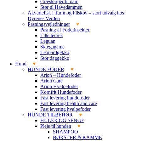
Græskarper til dam
Stør til Havedammen
Akvariefisk i Tarm og Filskov – stort udvalg hos
Dyrenes Verden
Pasningsvejledninger
Pasning af Foderinsekter
Lille tenrek
Leguan
Skægagame
Leopardgekko
Stor daggekko
Hund
HUNDE FODER
Arion – Hundefoder
Arion Care
Arion Hvalpefoder
Kornfrit Hundefoder
Fast levering hundefoder
Fast levering health and care
Fast levering hvalpefoder
HUNDE TILBEHØR
HULER OG SENGE
Pleje til hunden
SHAMPOO
BØRSTER & KAMME