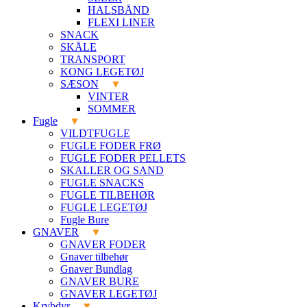
HALSBÅND
FLEXI LINER
SNACK
SKÅLE
TRANSPORT
KONG LEGETØJ
SÆSON
VINTER
SOMMER
Fugle
VILDTFUGLE
FUGLE FODER FRØ
FUGLE FODER PELLETS
SKALLER OG SAND
FUGLE SNACKS
FUGLE TILBEHØR
FUGLE LEGETØJ
Fugle Bure
GNAVER
GNAVER FODER
Gnaver tilbehør
Gnaver Bundlag
GNAVER BURE
GNAVER LEGETØJ
Krybdyr