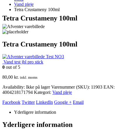
Vand pleje
Tetra Crustameny 100ml
Tetra Crustameny 100ml
Tetra Crustameny 100ml
Test NO3
Vand test jbl pro stick
0
out of 5
80,00
kr.
inkl. moms
Availability:
Ikke på lager
Varenummer (SKU):
11903
EAN
:
4004218171794
Kategori:
Vand pleje
Facebook
Twitter
LinkedIn
Google +
Email
Yderligere information
Yderligere information