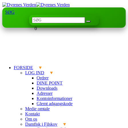
SØG
0
FORSIDE
LOG IND
Ordrer
DINE POINT
Downloads
Adresser
Kontoinformationer
Glemt adgangskode
Medie omtale
Kontakt
Om os
Damfisk i Filskov