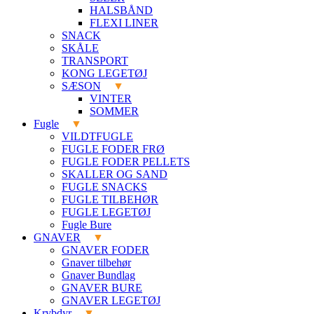
HALSBÅND
FLEXI LINER
SNACK
SKÅLE
TRANSPORT
KONG LEGETØJ
SÆSON
VINTER
SOMMER
Fugle
VILDTFUGLE
FUGLE FODER FRØ
FUGLE FODER PELLETS
SKALLER OG SAND
FUGLE SNACKS
FUGLE TILBEHØR
FUGLE LEGETØJ
Fugle Bure
GNAVER
GNAVER FODER
Gnaver tilbehør
Gnaver Bundlag
GNAVER BURE
GNAVER LEGETØJ
Krybdyr