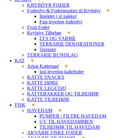
KRYBDYR FODER
Foderdyr & Foderinsekter til Krybdyr
Insekter i xl pakker
Fast levering foderdyr
Frost Foder
Krybdyr Tilbehør
LYS OG VARME
TERRARIE DEKORATIONER
Terrarier
TERRARIE BUNDLAG
KAT
Arion Kattemad
fast levering kattefoder
KATTE SNACKS
KATTE DØRE
KATTE LEGETØJ
KATTEBAKKER OG TILBEHØR
KATTE TILBEHØR
FISK
HAVEDAM
PUMPER / FILTRE HAVEDAM
UV TIL HAVEDAMMEN
TILHEHØR TIL HAVEDAM
AKVARIE FISKE FODER