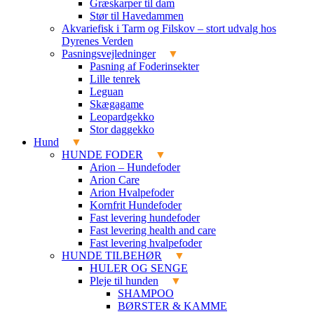
Græskarper til dam
Stør til Havedammen
Akvariefisk i Tarm og Filskov – stort udvalg hos
Dyrenes Verden
Pasningsvejledninger
Pasning af Foderinsekter
Lille tenrek
Leguan
Skægagame
Leopardgekko
Stor daggekko
Hund
HUNDE FODER
Arion – Hundefoder
Arion Care
Arion Hvalpefoder
Kornfrit Hundefoder
Fast levering hundefoder
Fast levering health and care
Fast levering hvalpefoder
HUNDE TILBEHØR
HULER OG SENGE
Pleje til hunden
SHAMPOO
BØRSTER & KAMME