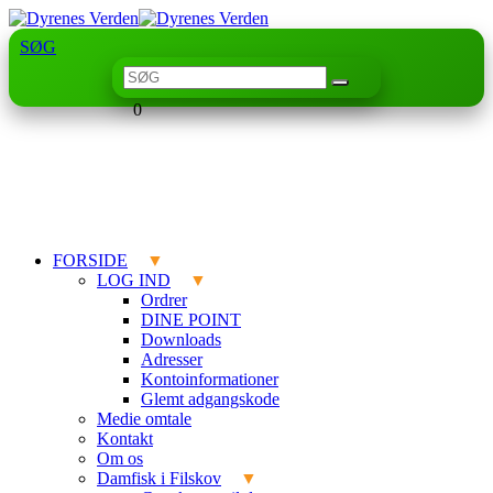
SØG
0
FORSIDE
LOG IND
Ordrer
DINE POINT
Downloads
Adresser
Kontoinformationer
Glemt adgangskode
Medie omtale
Kontakt
Om os
Damfisk i Filskov