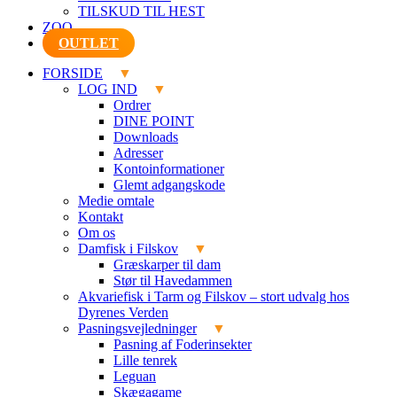
TILSKUD TIL HEST
ZOO
OUTLET
FORSIDE
LOG IND
Ordrer
DINE POINT
Downloads
Adresser
Kontoinformationer
Glemt adgangskode
Medie omtale
Kontakt
Om os
Damfisk i Filskov
Græskarper til dam
Stør til Havedammen
Akvariefisk i Tarm og Filskov – stort udvalg hos
Dyrenes Verden
Pasningsvejledninger
Pasning af Foderinsekter
Lille tenrek
Leguan
Skægagame