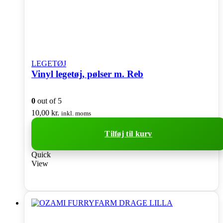
LEGETØJ
Vinyl legetøj, pølser m. Reb
0
out of 5
10,00
kr.
inkl. moms
Tilføj til kurv
Quick
View