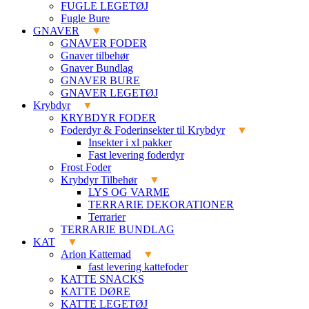
FUGLE LEGETØJ
Fugle Bure
GNAVER
GNAVER FODER
Gnaver tilbehør
Gnaver Bundlag
GNAVER BURE
GNAVER LEGETØJ
Krybdyr
KRYBDYR FODER
Foderdyr & Foderinsekter til Krybdyr
Insekter i xl pakker
Fast levering foderdyr
Frost Foder
Krybdyr Tilbehør
LYS OG VARME
TERRARIE DEKORATIONER
Terrarier
TERRARIE BUNDLAG
KAT
Arion Kattemad
fast levering kattefoder
KATTE SNACKS
KATTE DØRE
KATTE LEGETØJ