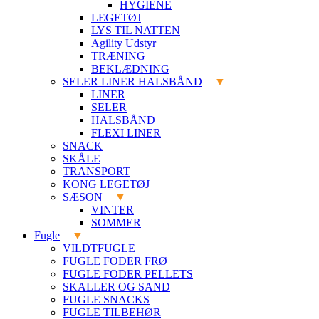
HYGIENE
LEGETØJ
LYS TIL NATTEN
Agility Udstyr
TRÆNING
BEKLÆDNING
SELER LINER HALSBÅND
LINER
SELER
HALSBÅND
FLEXI LINER
SNACK
SKÅLE
TRANSPORT
KONG LEGETØJ
SÆSON
VINTER
SOMMER
Fugle
VILDTFUGLE
FUGLE FODER FRØ
FUGLE FODER PELLETS
SKALLER OG SAND
FUGLE SNACKS
FUGLE TILBEHØR