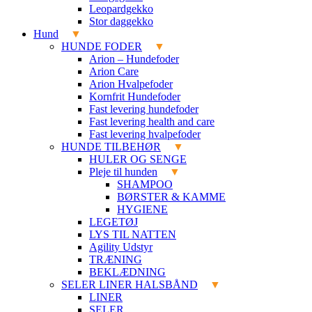
Leopardgekko
Stor daggekko
Hund
HUNDE FODER
Arion – Hundefoder
Arion Care
Arion Hvalpefoder
Kornfrit Hundefoder
Fast levering hundefoder
Fast levering health and care
Fast levering hvalpefoder
HUNDE TILBEHØR
HULER OG SENGE
Pleje til hunden
SHAMPOO
BØRSTER & KAMME
HYGIENE
LEGETØJ
LYS TIL NATTEN
Agility Udstyr
TRÆNING
BEKLÆDNING
SELER LINER HALSBÅND
LINER
SELER