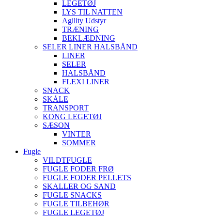
LEGETØJ
LYS TIL NATTEN
Agility Udstyr
TRÆNING
BEKLÆDNING
SELER LINER HALSBÅND
LINER
SELER
HALSBÅND
FLEXI LINER
SNACK
SKÅLE
TRANSPORT
KONG LEGETØJ
SÆSON
VINTER
SOMMER
Fugle
VILDTFUGLE
FUGLE FODER FRØ
FUGLE FODER PELLETS
SKALLER OG SAND
FUGLE SNACKS
FUGLE TILBEHØR
FUGLE LEGETØJ