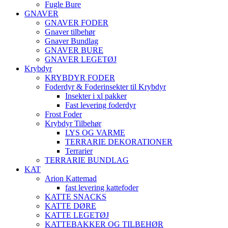
Fugle Bure
GNAVER
GNAVER FODER
Gnaver tilbehør
Gnaver Bundlag
GNAVER BURE
GNAVER LEGETØJ
Krybdyr
KRYBDYR FODER
Foderdyr & Foderinsekter til Krybdyr
Insekter i xl pakker
Fast levering foderdyr
Frost Foder
Krybdyr Tilbehør
LYS OG VARME
TERRARIE DEKORATIONER
Terrarier
TERRARIE BUNDLAG
KAT
Arion Kattemad
fast levering kattefoder
KATTE SNACKS
KATTE DØRE
KATTE LEGETØJ
KATTEBAKKER OG TILBEHØR