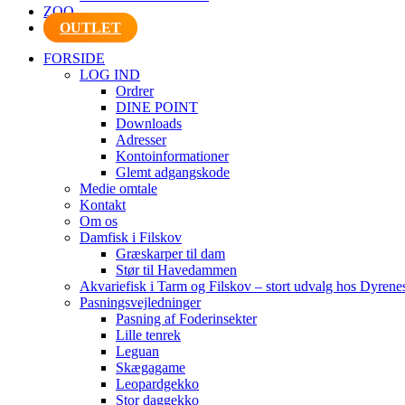
ZOO
OUTLET
FORSIDE
LOG IND
Ordrer
DINE POINT
Downloads
Adresser
Kontoinformationer
Glemt adgangskode
Medie omtale
Kontakt
Om os
Damfisk i Filskov
Græskarper til dam
Stør til Havedammen
Akvariefisk i Tarm og Filskov – stort udvalg hos Dyrene
Pasningsvejledninger
Pasning af Foderinsekter
Lille tenrek
Leguan
Skægagame
Leopardgekko
Stor daggekko