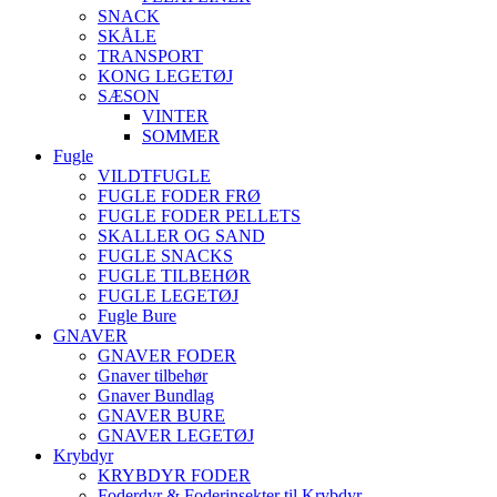
SNACK
SKÅLE
TRANSPORT
KONG LEGETØJ
SÆSON
VINTER
SOMMER
Fugle
VILDTFUGLE
FUGLE FODER FRØ
FUGLE FODER PELLETS
SKALLER OG SAND
FUGLE SNACKS
FUGLE TILBEHØR
FUGLE LEGETØJ
Fugle Bure
GNAVER
GNAVER FODER
Gnaver tilbehør
Gnaver Bundlag
GNAVER BURE
GNAVER LEGETØJ
Krybdyr
KRYBDYR FODER
Foderdyr & Foderinsekter til Krybdyr