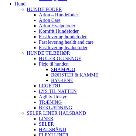
Hund
HUNDE FODER
Arion – Hundefoder
Arion Care
Arion Hvalpefoder
Kornfrit Hundefoder
Fast levering hundefoder
Fast levering health and care
Fast levering hvalpefoder
HUNDE TILBEHØR
HULER OG SENGE
Pleje til hunden
SHAMPOO
BØRSTER & KAMME
HYGIENE
LEGETØJ
LYS TIL NATTEN
Agility Udstyr
TRÆNING
BEKLÆDNING
SELER LINER HALSBÅND
LINER
SELER
HALSBÅND
FLEXI LINER