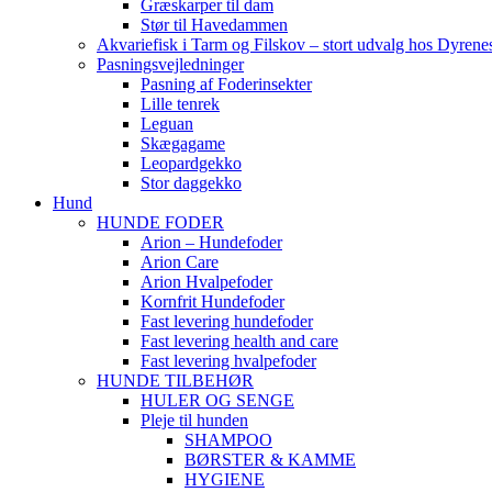
Græskarper til dam
Stør til Havedammen
Akvariefisk i Tarm og Filskov – stort udvalg hos Dyrene
Pasningsvejledninger
Pasning af Foderinsekter
Lille tenrek
Leguan
Skægagame
Leopardgekko
Stor daggekko
Hund
HUNDE FODER
Arion – Hundefoder
Arion Care
Arion Hvalpefoder
Kornfrit Hundefoder
Fast levering hundefoder
Fast levering health and care
Fast levering hvalpefoder
HUNDE TILBEHØR
HULER OG SENGE
Pleje til hunden
SHAMPOO
BØRSTER & KAMME
HYGIENE