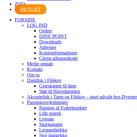
ZOO
OUTLET
FORSIDE
LOG IND
Ordrer
DINE POINT
Downloads
Adresser
Kontoinformationer
Glemt adgangskode
Medie omtale
Kontakt
Om os
Damfisk i Filskov
Græskarper til dam
Stør til Havedammen
Akvariefisk i Tarm og Filskov – stort udvalg hos Dyrene
Pasningsvejledninger
Pasning af Foderinsekter
Lille tenrek
Leguan
Skægagame
Leopardgekko
Stor daggekko