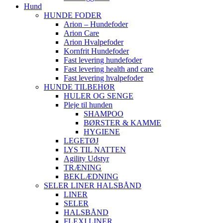
Hund
HUNDE FODER
Arion – Hundefoder
Arion Care
Arion Hvalpefoder
Kornfrit Hundefoder
Fast levering hundefoder
Fast levering health and care
Fast levering hvalpefoder
HUNDE TILBEHØR
HULER OG SENGE
Pleje til hunden
SHAMPOO
BØRSTER & KAMME
HYGIENE
LEGETØJ
LYS TIL NATTEN
Agility Udstyr
TRÆNING
BEKLÆDNING
SELER LINER HALSBÅND
LINER
SELER
HALSBÅND
FLEXI LINER