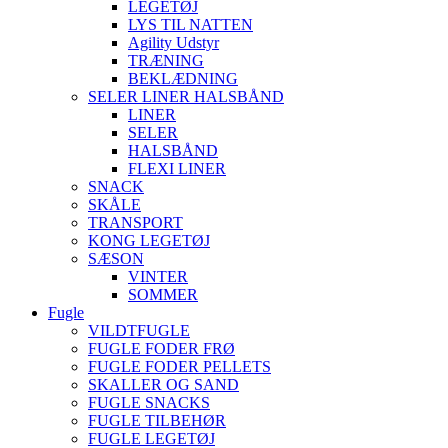
LEGETØJ
LYS TIL NATTEN
Agility Udstyr
TRÆNING
BEKLÆDNING
SELER LINER HALSBÅND
LINER
SELER
HALSBÅND
FLEXI LINER
SNACK
SKÅLE
TRANSPORT
KONG LEGETØJ
SÆSON
VINTER
SOMMER
Fugle
VILDTFUGLE
FUGLE FODER FRØ
FUGLE FODER PELLETS
SKALLER OG SAND
FUGLE SNACKS
FUGLE TILBEHØR
FUGLE LEGETØJ