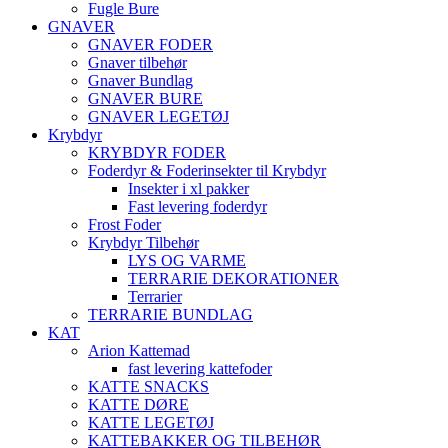
Fugle Bure
GNAVER
GNAVER FODER
Gnaver tilbehør
Gnaver Bundlag
GNAVER BURE
GNAVER LEGETØJ
Krybdyr
KRYBDYR FODER
Foderdyr & Foderinsekter til Krybdyr
Insekter i xl pakker
Fast levering foderdyr
Frost Foder
Krybdyr Tilbehør
LYS OG VARME
TERRARIE DEKORATIONER
Terrarier
TERRARIE BUNDLAG
KAT
Arion Kattemad
fast levering kattefoder
KATTE SNACKS
KATTE DØRE
KATTE LEGETØJ
KATTEBAKKER OG TILBEHØR