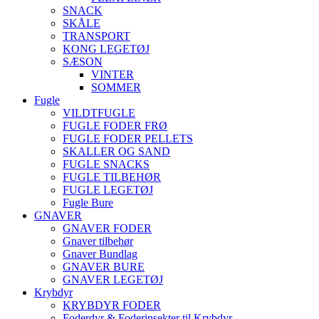
SNACK
SKÅLE
TRANSPORT
KONG LEGETØJ
SÆSON
VINTER
SOMMER
Fugle
VILDTFUGLE
FUGLE FODER FRØ
FUGLE FODER PELLETS
SKALLER OG SAND
FUGLE SNACKS
FUGLE TILBEHØR
FUGLE LEGETØJ
Fugle Bure
GNAVER
GNAVER FODER
Gnaver tilbehør
Gnaver Bundlag
GNAVER BURE
GNAVER LEGETØJ
Krybdyr
KRYBDYR FODER
Foderdyr & Foderinsekter til Krybdyr