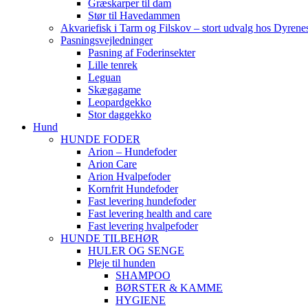
Græskarper til dam
Stør til Havedammen
Akvariefisk i Tarm og Filskov – stort udvalg hos Dyrene
Pasningsvejledninger
Pasning af Foderinsekter
Lille tenrek
Leguan
Skægagame
Leopardgekko
Stor daggekko
Hund
HUNDE FODER
Arion – Hundefoder
Arion Care
Arion Hvalpefoder
Kornfrit Hundefoder
Fast levering hundefoder
Fast levering health and care
Fast levering hvalpefoder
HUNDE TILBEHØR
HULER OG SENGE
Pleje til hunden
SHAMPOO
BØRSTER & KAMME
HYGIENE