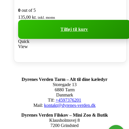
0
out of 5
135,00
kr.
inkl. moms
Tilføj til kurv
Quick
View
Dyrenes Verden Tarm – Alt til dine kæledyr
Storegade 13
6880 Tarm
Danmark
Tlf:
+4597376201
Mail:
kontakt@dyrenes-verden.dk
Dyrenes Verden Filskov – Mini Zoo & Butik
Klausholmsvej 8
7200 Grindsted