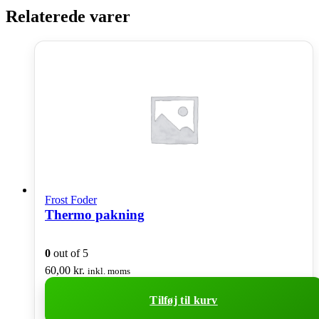
Relaterede varer
Frost Foder
Thermo pakning
0
out of 5
60,00
kr.
inkl. moms
Tilføj til kurv