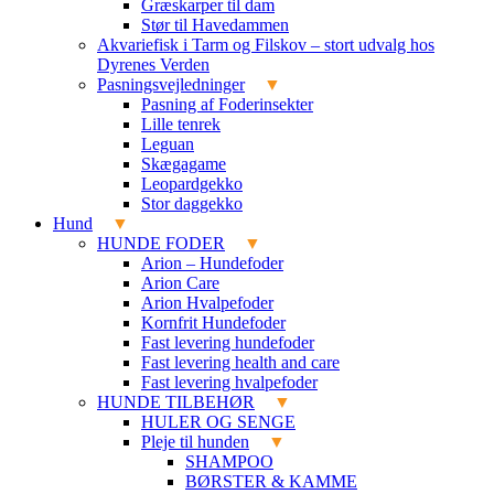
Græskarper til dam
Stør til Havedammen
Akvariefisk i Tarm og Filskov – stort udvalg hos
Dyrenes Verden
Pasningsvejledninger
Pasning af Foderinsekter
Lille tenrek
Leguan
Skægagame
Leopardgekko
Stor daggekko
Hund
HUNDE FODER
Arion – Hundefoder
Arion Care
Arion Hvalpefoder
Kornfrit Hundefoder
Fast levering hundefoder
Fast levering health and care
Fast levering hvalpefoder
HUNDE TILBEHØR
HULER OG SENGE
Pleje til hunden
SHAMPOO
BØRSTER & KAMME