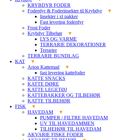
KRYBDYR FODER
Foderdyr & Foderinsekter til Krybdyr
Insekter i xl pakker
Fast levering foderdyr
Frost Foder
Krybdyr Tilbehør
LYS OG VARME
TERRARIE DEKORATIONER
Terrarier
TERRARIE BUNDLAG
KAT
Arion Kattemad
fast levering kattefoder
KATTE SNACKS
KATTE DØRE
KATTE LEGETØJ
KATTEBAKKER OG TILBEHØR
KATTE TILBEHØR
FISK
HAVEDAM
PUMPER / FILTRE HAVEDAM
UV TIL HAVEDAMMEN
TILHEHØR TIL HAVEDAM
AKVARIE FISKE FODER