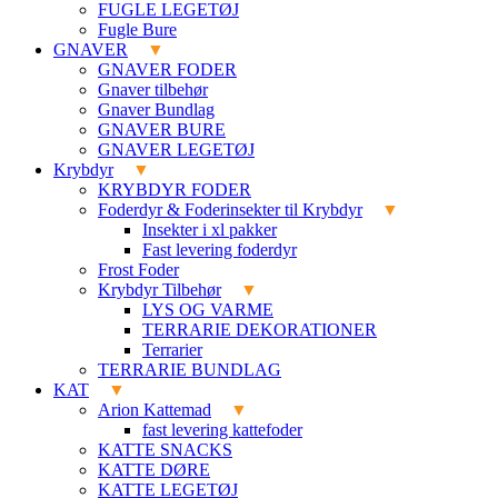
FUGLE LEGETØJ
Fugle Bure
GNAVER
GNAVER FODER
Gnaver tilbehør
Gnaver Bundlag
GNAVER BURE
GNAVER LEGETØJ
Krybdyr
KRYBDYR FODER
Foderdyr & Foderinsekter til Krybdyr
Insekter i xl pakker
Fast levering foderdyr
Frost Foder
Krybdyr Tilbehør
LYS OG VARME
TERRARIE DEKORATIONER
Terrarier
TERRARIE BUNDLAG
KAT
Arion Kattemad
fast levering kattefoder
KATTE SNACKS
KATTE DØRE
KATTE LEGETØJ