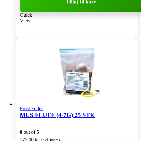
Tilføj til kurv
Quick
View
Frost Foder
MUS FLUFF (4-7G) 25 STK
0
out of 5
175,00
kr.
inkl. moms