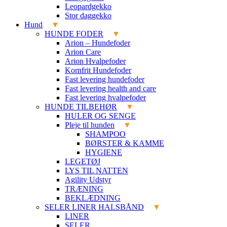
Leopardgekko
Stor daggekko
Hund
HUNDE FODER
Arion – Hundefoder
Arion Care
Arion Hvalpefoder
Kornfrit Hundefoder
Fast levering hundefoder
Fast levering health and care
Fast levering hvalpefoder
HUNDE TILBEHØR
HULER OG SENGE
Pleje til hunden
SHAMPOO
BØRSTER & KAMME
HYGIENE
LEGETØJ
LYS TIL NATTEN
Agility Udstyr
TRÆNING
BEKLÆDNING
SELER LINER HALSBÅND
LINER
SELER