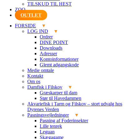
TILSKUD TIL HEST
ZOO
OUTLET
FORSIDE
LOG IND
Ordrer
DINE POINT
Downloads
Adresser
Kontoinformationer
Glemt adgangskode
Medie omtale
Kontakt
Om os
Damfisk i Filskov
Græskarper til dam
Stør til Havedammen
Akvariefisk i Tarm og Filskov – stort udvalg hos
Dyrenes Verden
Pasningsvejledninger
Pasning af Foderinsekter
Lille tenrek
Leguan
Skægagame