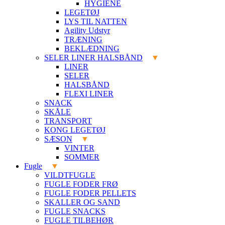
HYGIENE
LEGETØJ
LYS TIL NATTEN
Agility Udstyr
TRÆNING
BEKLÆDNING
SELER LINER HALSBÅND
LINER
SELER
HALSBÅND
FLEXI LINER
SNACK
SKÅLE
TRANSPORT
KONG LEGETØJ
SÆSON
VINTER
SOMMER
Fugle
VILDTFUGLE
FUGLE FODER FRØ
FUGLE FODER PELLETS
SKALLER OG SAND
FUGLE SNACKS
FUGLE TILBEHØR