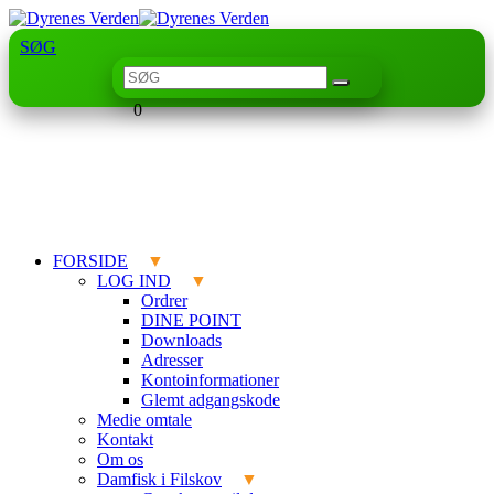
SØG
0
FORSIDE
LOG IND
Ordrer
DINE POINT
Downloads
Adresser
Kontoinformationer
Glemt adgangskode
Medie omtale
Kontakt
Om os
Damfisk i Filskov