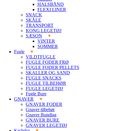
HALSBÅND
FLEXI LINER
SNACK
SKÅLE
TRANSPORT
KONG LEGETØJ
SÆSON
VINTER
SOMMER
Fugle
VILDTFUGLE
FUGLE FODER FRØ
FUGLE FODER PELLETS
SKALLER OG SAND
FUGLE SNACKS
FUGLE TILBEHØR
FUGLE LEGETØJ
Fugle Bure
GNAVER
GNAVER FODER
Gnaver tilbehør
Gnaver Bundlag
GNAVER BURE
GNAVER LEGETØJ
Krybdyr