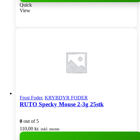
Quick
View
Frost Foder
,
KRYBDYR FODER
RUTO Specky Mouse 2-3g 25stk
0
out of 5
110,00
kr.
inkl. moms