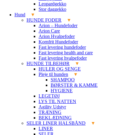
Leopardgekko
Stor daggekko
Hund
HUNDE FODER
Arion – Hundefoder
Arion Care
Arion Hvalpefoder
Kornfrit Hundefoder
Fast levering hundefoder
Fast levering health and care
Fast levering hvalpefoder
HUNDE TILBEHØR
HULER OG SENGE
Pleje til hunden
SHAMPOO
BØRSTER & KAMME
HYGIENE
LEGETØJ
LYS TIL NATTEN
Agility Udstyr
TRÆNING
BEKLÆDNING
SELER LINER HALSBÅND
LINER
SELER