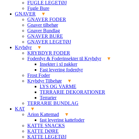
FUGLE LEGETØJ
Fugle Bure
GNAVER
GNAVER FODER
Gnaver tilbehør
Gnaver Bundlag
GNAVER BURE
GNAVER LEGETØJ
Krybdyr
KRYBDYR FODER
Foderdyr & Foderinsekter til Krybdyr
Insekter i xl pakker
Fast levering foderdyr
Frost Foder
Krybdyr Tilbehør
LYS OG VARME
TERRARIE DEKORATIONER
Terrarier
TERRARIE BUNDLAG
KAT
Arion Kattemad
fast levering kattefoder
KATTE SNACKS
KATTE DØRE
KATTE LEGETØJ