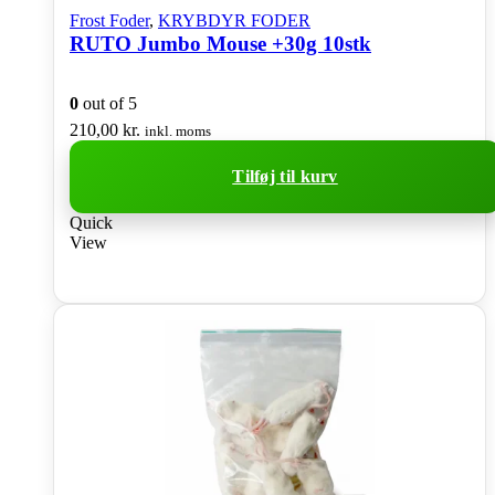
Frost Foder
,
KRYBDYR FODER
RUTO Jumbo Mouse +30g 10stk
0
out of 5
210,00
kr.
inkl. moms
Tilføj til kurv
Quick
View