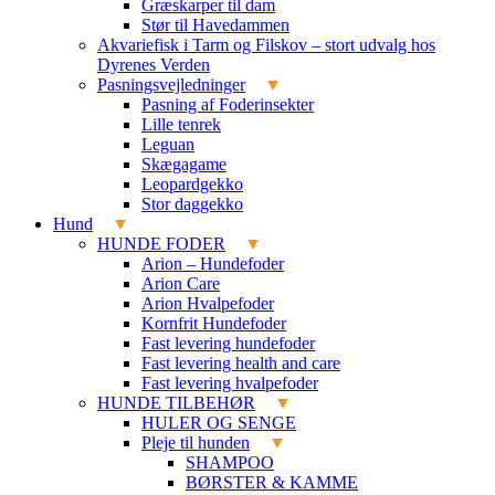
Græskarper til dam
Stør til Havedammen
Akvariefisk i Tarm og Filskov – stort udvalg hos
Dyrenes Verden
Pasningsvejledninger
Pasning af Foderinsekter
Lille tenrek
Leguan
Skægagame
Leopardgekko
Stor daggekko
Hund
HUNDE FODER
Arion – Hundefoder
Arion Care
Arion Hvalpefoder
Kornfrit Hundefoder
Fast levering hundefoder
Fast levering health and care
Fast levering hvalpefoder
HUNDE TILBEHØR
HULER OG SENGE
Pleje til hunden
SHAMPOO
BØRSTER & KAMME