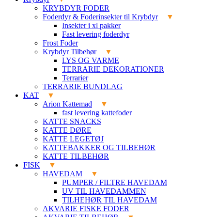
KRYBDYR FODER
Foderdyr & Foderinsekter til Krybdyr
Insekter i xl pakker
Fast levering foderdyr
Frost Foder
Krybdyr Tilbehør
LYS OG VARME
TERRARIE DEKORATIONER
Terrarier
TERRARIE BUNDLAG
KAT
Arion Kattemad
fast levering kattefoder
KATTE SNACKS
KATTE DØRE
KATTE LEGETØJ
KATTEBAKKER OG TILBEHØR
KATTE TILBEHØR
FISK
HAVEDAM
PUMPER / FILTRE HAVEDAM
UV TIL HAVEDAMMEN
TILHEHØR TIL HAVEDAM
AKVARIE FISKE FODER