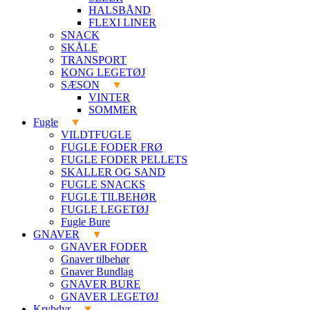
HALSBÅND
FLEXI LINER
SNACK
SKÅLE
TRANSPORT
KONG LEGETØJ
SÆSON
VINTER
SOMMER
Fugle
VILDTFUGLE
FUGLE FODER FRØ
FUGLE FODER PELLETS
SKALLER OG SAND
FUGLE SNACKS
FUGLE TILBEHØR
FUGLE LEGETØJ
Fugle Bure
GNAVER
GNAVER FODER
Gnaver tilbehør
Gnaver Bundlag
GNAVER BURE
GNAVER LEGETØJ
Krybdyr