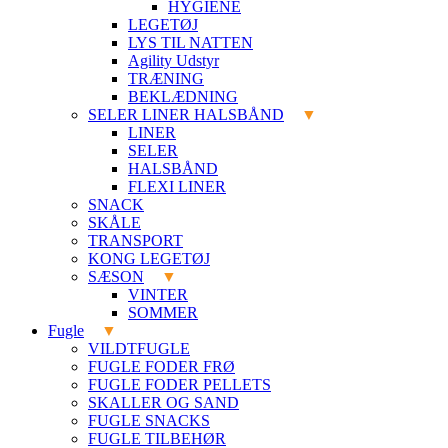
HYGIENE
LEGETØJ
LYS TIL NATTEN
Agility Udstyr
TRÆNING
BEKLÆDNING
SELER LINER HALSBÅND
LINER
SELER
HALSBÅND
FLEXI LINER
SNACK
SKÅLE
TRANSPORT
KONG LEGETØJ
SÆSON
VINTER
SOMMER
Fugle
VILDTFUGLE
FUGLE FODER FRØ
FUGLE FODER PELLETS
SKALLER OG SAND
FUGLE SNACKS
FUGLE TILBEHØR