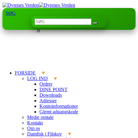
SØG
0
FORSIDE
LOG IND
Ordrer
DINE POINT
Downloads
Adresser
Kontoinformationer
Glemt adgangskode
Medie omtale
Kontakt
Om os
Damfisk i Filskov