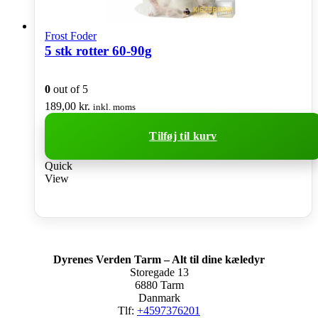
Frost Foder
5 stk rotter 60-90g
0
out of 5
189,00
kr.
inkl. moms
Tilføj til kurv
Quick
View
Dyrenes Verden Tarm – Alt til dine kæledyr
Storegade 13
6880 Tarm
Danmark
Tlf:
+4597376201