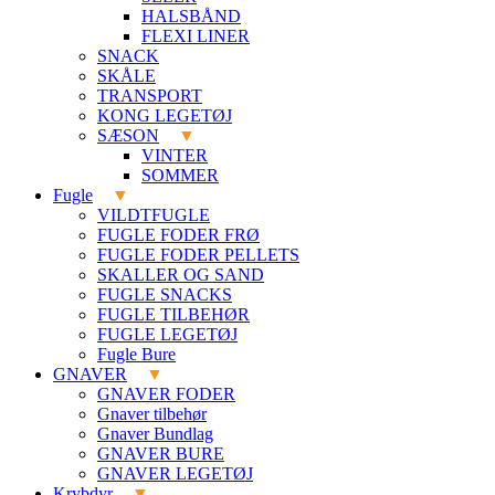
HALSBÅND
FLEXI LINER
SNACK
SKÅLE
TRANSPORT
KONG LEGETØJ
SÆSON
VINTER
SOMMER
Fugle
VILDTFUGLE
FUGLE FODER FRØ
FUGLE FODER PELLETS
SKALLER OG SAND
FUGLE SNACKS
FUGLE TILBEHØR
FUGLE LEGETØJ
Fugle Bure
GNAVER
GNAVER FODER
Gnaver tilbehør
Gnaver Bundlag
GNAVER BURE
GNAVER LEGETØJ
Krybdyr