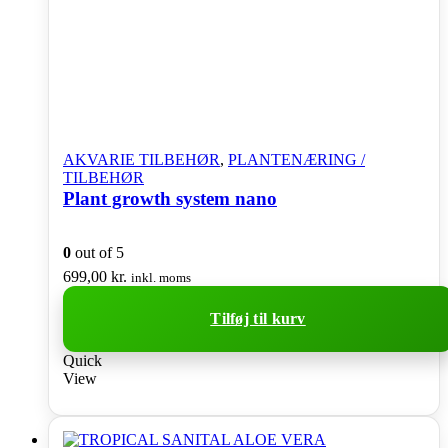
AKVARIE TILBEHØR
,
PLANTENÆRING /
TILBEHØR
Plant growth system nano
0
out of 5
699,00
kr.
inkl. moms
Tilføj til kurv
Quick
View