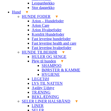
Leopardgekko
Stor daggekko
Hund
HUNDE FODER
Arion – Hundefoder
Arion Care
Arion Hvalpefoder
Kornfrit Hundefoder
Fast levering hundefoder
Fast levering health and care
Fast levering hvalpefoder
HUNDE TILBEHØR
HULER OG SENGE
Pleje til hunden
SHAMPOO
BØRSTER & KAMME
HYGIENE
LEGETØJ
LYS TIL NATTEN
Agility Udstyr
TRÆNING
BEKLÆDNING
SELER LINER HALSBÅND
LINER
SELER