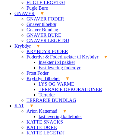
FUGLE LEGETØJ
Fugle Bure
GNAVER
GNAVER FODER
Gnaver tilbehør
Gnaver Bundlag
GNAVER BURE
GNAVER LEGETØJ
Krybdyr
KRYBDYR FODER
Foderdyr & Foderinsekter til Krybdyr
Insekter i xl pakker
Fast levering foderdyr
Frost Foder
Krybdyr Tilbehør
LYS OG VARME
TERRARIE DEKORATIONER
Terrarier
TERRARIE BUNDLAG
KAT
Arion Kattemad
fast levering kattefoder
KATTE SNACKS
KATTE DØRE
KATTE LEGETØJ