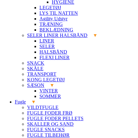
HYGIENE
LEGETØJ
LYS TIL NATTEN
Agility Udstyr
TRÆNING
BEKLÆDNING
SELER LINER HALSBÅND
LINER
SELER
HALSBÅND
FLEXI LINER
SNACK
SKÅLE
TRANSPORT
KONG LEGETØJ
SÆSON
VINTER
SOMMER
Fugle
VILDTFUGLE
FUGLE FODER FRØ
FUGLE FODER PELLETS
SKALLER OG SAND
FUGLE SNACKS
FUGLE TILBEHØR