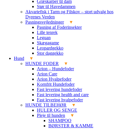
Græskarper til dam
Stør til Havedammen
Akvariefisk i Tarm og Filskov – stort udvalg hos
Dyrenes Verden
Pasningsvejledninger
Pasning af Foderinsekter
Lille tenrek
Leguan
Skægagame
Leopardgekko
Stor daggekko
Hund
HUNDE FODER
Arion – Hundefoder
Arion Care
Arion Hvalpefoder
Kornfrit Hundefoder
Fast levering hundefoder
Fast levering health and care
Fast levering hvalpefoder
HUNDE TILBEHØR
HULER OG SENGE
Pleje til hunden
SHAMPOO
BØRSTER & KAMME