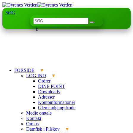
SØG
0
FORSIDE
LOG IND
Ordrer
DINE POINT
Downloads
Adresser
Kontoinformationer
Glemt adgangskode
Medie omtale
Kontakt
Om os
Damfisk i Filskov