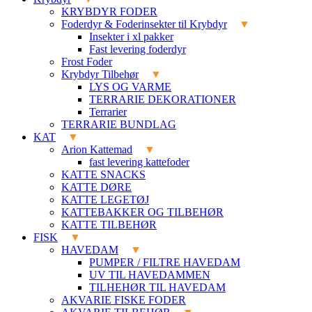
KRYBDYR FODER
Foderdyr & Foderinsekter til Krybdyr
Insekter i xl pakker
Fast levering foderdyr
Frost Foder
Krybdyr Tilbehør
LYS OG VARME
TERRARIE DEKORATIONER
Terrarier
TERRARIE BUNDLAG
KAT
Arion Kattemad
fast levering kattefoder
KATTE SNACKS
KATTE DØRE
KATTE LEGETØJ
KATTEBAKKER OG TILBEHØR
KATTE TILBEHØR
FISK
HAVEDAM
PUMPER / FILTRE HAVEDAM
UV TIL HAVEDAMMEN
TILHEHØR TIL HAVEDAM
AKVARIE FISKE FODER