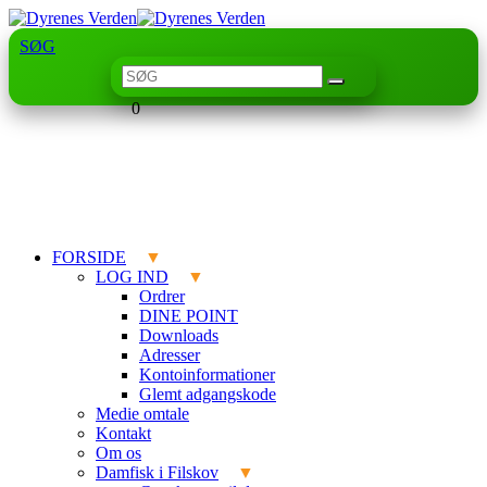
SØG
0
FORSIDE
LOG IND
Ordrer
DINE POINT
Downloads
Adresser
Kontoinformationer
Glemt adgangskode
Medie omtale
Kontakt
Om os
Damfisk i Filskov