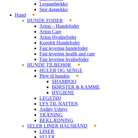
Leopardgekko
Stor daggekko
Hund
HUNDE FODER
Arion – Hundefoder
Arion Care
Arion Hvalpefoder
Kornfrit Hundefoder
Fast levering hundefoder
Fast levering health and care
Fast levering hvalpefoder
HUNDE TILBEHØR
HULER OG SENGE
Pleje til hunden
SHAMPOO
BØRSTER & KAMME
HYGIENE
LEGETØJ
LYS TIL NATTEN
Agility Udstyr
TRÆNING
BEKLÆDNING
SELER LINER HALSBÅND
LINER
SELER