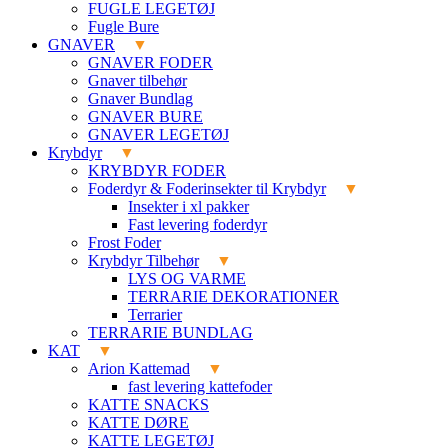
FUGLE LEGETØJ
Fugle Bure
GNAVER
GNAVER FODER
Gnaver tilbehør
Gnaver Bundlag
GNAVER BURE
GNAVER LEGETØJ
Krybdyr
KRYBDYR FODER
Foderdyr & Foderinsekter til Krybdyr
Insekter i xl pakker
Fast levering foderdyr
Frost Foder
Krybdyr Tilbehør
LYS OG VARME
TERRARIE DEKORATIONER
Terrarier
TERRARIE BUNDLAG
KAT
Arion Kattemad
fast levering kattefoder
KATTE SNACKS
KATTE DØRE
KATTE LEGETØJ