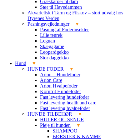
Græskarper til dam
Stør til Havedammen
Akvariefisk i Tarm og Filskov – stort udvalg hos
Dyrenes Verden
Pasningsvejledninger
Pasning af Foderinsekter
Lille tenrek
Leguan
Skægagame
Leopardgekko
Stor daggekko
Hund
HUNDE FODER
Arion – Hundefoder
Arion Care
Arion Hvalpefoder
Kornfrit Hundefoder
Fast levering hundefoder
Fast levering health and care
Fast levering hvalpefoder
HUNDE TILBEHØR
HULER OG SENGE
Pleje til hunden
SHAMPOO
BØRSTER & KAMME