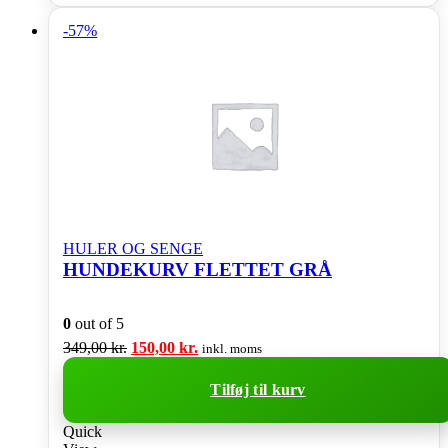
-57%
HULER OG SENGE
HUNDEKURV FLETTET GRÅ
0
out of 5
Den
Den
349,00
kr.
150,00
kr.
inkl. moms
oprindelige
aktuelle
pris
pris
Tilføj til kurv
var:
er:
349,00 kr..
150,00 kr..
Quick