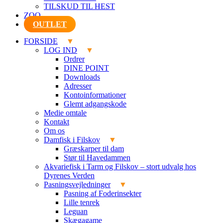
TILSKUD TIL HEST
ZOO
OUTLET
FORSIDE
LOG IND
Ordrer
DINE POINT
Downloads
Adresser
Kontoinformationer
Glemt adgangskode
Medie omtale
Kontakt
Om os
Damfisk i Filskov
Græskarper til dam
Stør til Havedammen
Akvariefisk i Tarm og Filskov – stort udvalg hos
Dyrenes Verden
Pasningsvejledninger
Pasning af Foderinsekter
Lille tenrek
Leguan
Skægagame