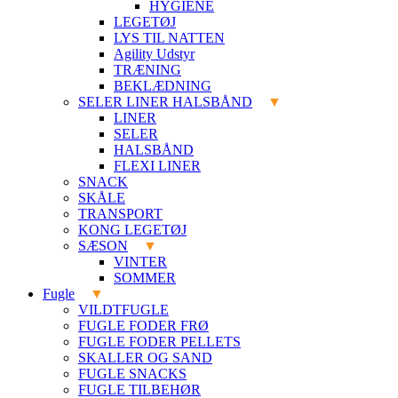
HYGIENE
LEGETØJ
LYS TIL NATTEN
Agility Udstyr
TRÆNING
BEKLÆDNING
SELER LINER HALSBÅND
LINER
SELER
HALSBÅND
FLEXI LINER
SNACK
SKÅLE
TRANSPORT
KONG LEGETØJ
SÆSON
VINTER
SOMMER
Fugle
VILDTFUGLE
FUGLE FODER FRØ
FUGLE FODER PELLETS
SKALLER OG SAND
FUGLE SNACKS
FUGLE TILBEHØR