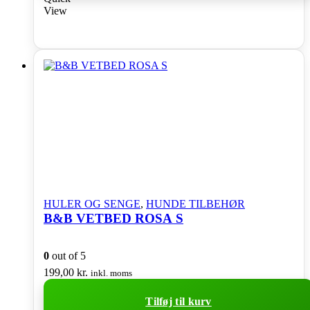
View
HULER OG SENGE
,
HUNDE TILBEHØR
B&B VETBED ROSA S
0
out of 5
199,00
kr.
inkl. moms
Tilføj til kurv