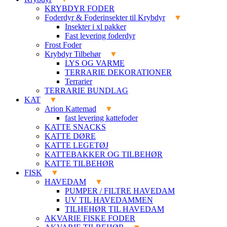
KRYBDYR FODER
Foderdyr & Foderinsekter til Krybdyr
Insekter i xl pakker
Fast levering foderdyr
Frost Foder
Krybdyr Tilbehør
LYS OG VARME
TERRARIE DEKORATIONER
Terrarier
TERRARIE BUNDLAG
KAT
Arion Kattemad
fast levering kattefoder
KATTE SNACKS
KATTE DØRE
KATTE LEGETØJ
KATTEBAKKER OG TILBEHØR
KATTE TILBEHØR
FISK
HAVEDAM
PUMPER / FILTRE HAVEDAM
UV TIL HAVEDAMMEN
TILHEHØR TIL HAVEDAM
AKVARIE FISKE FODER