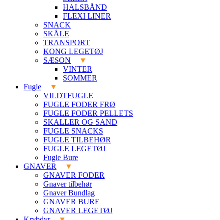
HALSBÅND
FLEXI LINER
SNACK
SKÅLE
TRANSPORT
KONG LEGETØJ
SÆSON
VINTER
SOMMER
Fugle
VILDTFUGLE
FUGLE FODER FRØ
FUGLE FODER PELLETS
SKALLER OG SAND
FUGLE SNACKS
FUGLE TILBEHØR
FUGLE LEGETØJ
Fugle Bure
GNAVER
GNAVER FODER
Gnaver tilbehør
Gnaver Bundlag
GNAVER BURE
GNAVER LEGETØJ
Krybdyr