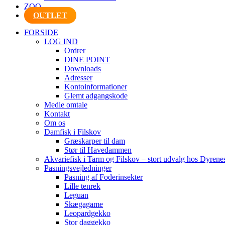
ZOO
OUTLET
FORSIDE
LOG IND
Ordrer
DINE POINT
Downloads
Adresser
Kontoinformationer
Glemt adgangskode
Medie omtale
Kontakt
Om os
Damfisk i Filskov
Græskarper til dam
Stør til Havedammen
Akvariefisk i Tarm og Filskov – stort udvalg hos Dyrene
Pasningsvejledninger
Pasning af Foderinsekter
Lille tenrek
Leguan
Skægagame
Leopardgekko
Stor daggekko