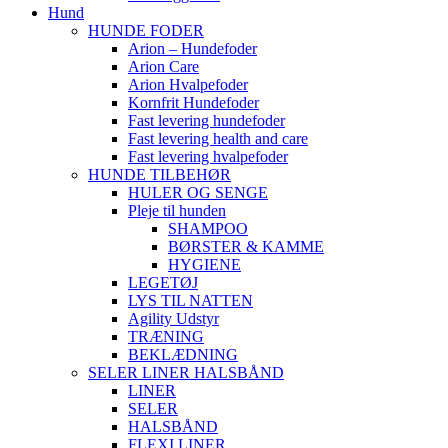
Hund
HUNDE FODER
Arion – Hundefoder
Arion Care
Arion Hvalpefoder
Kornfrit Hundefoder
Fast levering hundefoder
Fast levering health and care
Fast levering hvalpefoder
HUNDE TILBEHØR
HULER OG SENGE
Pleje til hunden
SHAMPOO
BØRSTER & KAMME
HYGIENE
LEGETØJ
LYS TIL NATTEN
Agility Udstyr
TRÆNING
BEKLÆDNING
SELER LINER HALSBÅND
LINER
SELER
HALSBÅND
FLEXI LINER