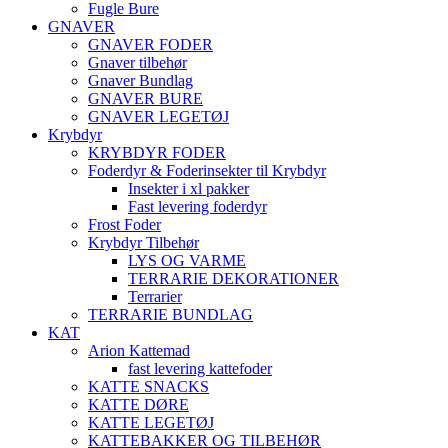
Fugle Bure
GNAVER
GNAVER FODER
Gnaver tilbehør
Gnaver Bundlag
GNAVER BURE
GNAVER LEGETØJ
Krybdyr
KRYBDYR FODER
Foderdyr & Foderinsekter til Krybdyr
Insekter i xl pakker
Fast levering foderdyr
Frost Foder
Krybdyr Tilbehør
LYS OG VARME
TERRARIE DEKORATIONER
Terrarier
TERRARIE BUNDLAG
KAT
Arion Kattemad
fast levering kattefoder
KATTE SNACKS
KATTE DØRE
KATTE LEGETØJ
KATTEBAKKER OG TILBEHØR