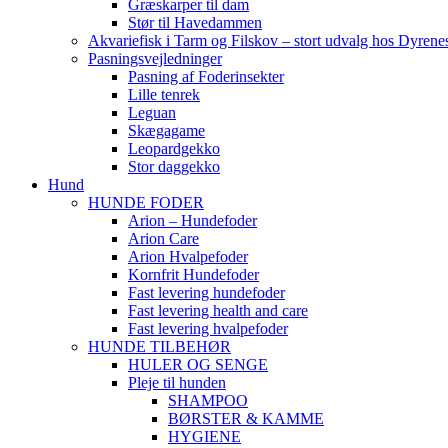
Græskarper til dam
Stør til Havedammen
Akvariefisk i Tarm og Filskov – stort udvalg hos Dyrene
Pasningsvejledninger
Pasning af Foderinsekter
Lille tenrek
Leguan
Skægagame
Leopardgekko
Stor daggekko
Hund
HUNDE FODER
Arion – Hundefoder
Arion Care
Arion Hvalpefoder
Kornfrit Hundefoder
Fast levering hundefoder
Fast levering health and care
Fast levering hvalpefoder
HUNDE TILBEHØR
HULER OG SENGE
Pleje til hunden
SHAMPOO
BØRSTER & KAMME
HYGIENE