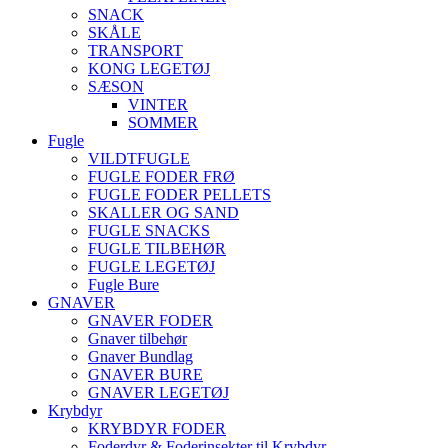
SNACK
SKÅLE
TRANSPORT
KONG LEGETØJ
SÆSON
VINTER
SOMMER
Fugle
VILDTFUGLE
FUGLE FODER FRØ
FUGLE FODER PELLETS
SKALLER OG SAND
FUGLE SNACKS
FUGLE TILBEHØR
FUGLE LEGETØJ
Fugle Bure
GNAVER
GNAVER FODER
Gnaver tilbehør
Gnaver Bundlag
GNAVER BURE
GNAVER LEGETØJ
Krybdyr
KRYBDYR FODER
Foderdyr & Foderinsekter til Krybdyr