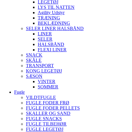
LEGETØJ
LYS TIL NATTEN
Agility Udstyr
TRÆNING
BEKLÆDNING
SELER LINER HALSBÅND
LINER
SELER
HALSBÅND
FLEXI LINER
SNACK
SKÅLE
TRANSPORT
KONG LEGETØJ
SÆSON
VINTER
SOMMER
Fugle
VILDTFUGLE
FUGLE FODER FRØ
FUGLE FODER PELLETS
SKALLER OG SAND
FUGLE SNACKS
FUGLE TILBEHØR
FUGLE LEGETØJ