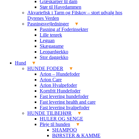
Græskarper til dam
Stør til Havedammen
Akvariefisk i Tarm og Filskov – stort udvalg hos
Dyrenes Verden
Pasningsvejledninger
Pasning af Foderinsekter
Lille tenrek
Leguan
Skægagame
Leopardgekko
Stor daggekko
Hund
HUNDE FODER
Arion – Hundefoder
Arion Care
Arion Hvalpefoder
Kornfrit Hundefoder
Fast levering hundefoder
Fast levering health and care
Fast levering hvalpefoder
HUNDE TILBEHØR
HULER OG SENGE
Pleje til hunden
SHAMPOO
BØRSTER & KAMME