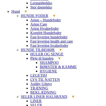
Leopardgekko
Stor daggekko
Hund
HUNDE FODER
Arion – Hundefoder
Arion Care
Arion Hvalpefoder
Kornfrit Hundefoder
Fast levering hundefoder
Fast levering health and care
Fast levering hvalpefoder
HUNDE TILBEHØR
HULER OG SENGE
Pleje til hunden
SHAMPOO
BØRSTER & KAMME
HYGIENE
LEGETØJ
LYS TIL NATTEN
Agility Udstyr
TRÆNING
BEKLÆDNING
SELER LINER HALSBÅND
LINER
SELER