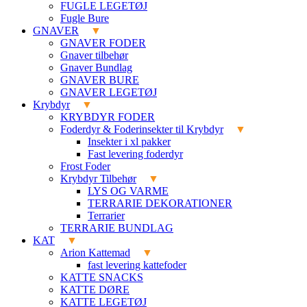
FUGLE LEGETØJ
Fugle Bure
GNAVER
GNAVER FODER
Gnaver tilbehør
Gnaver Bundlag
GNAVER BURE
GNAVER LEGETØJ
Krybdyr
KRYBDYR FODER
Foderdyr & Foderinsekter til Krybdyr
Insekter i xl pakker
Fast levering foderdyr
Frost Foder
Krybdyr Tilbehør
LYS OG VARME
TERRARIE DEKORATIONER
Terrarier
TERRARIE BUNDLAG
KAT
Arion Kattemad
fast levering kattefoder
KATTE SNACKS
KATTE DØRE
KATTE LEGETØJ