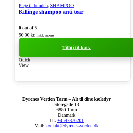
Pleje til hunden
,
SHAMPOO
Killinge shampoo anti tear
0
out of 5
50,00
kr.
inkl. moms
Tilføj til kurv
Quick
View
Dyrenes Verden Tarm – Alt til dine kæledyr
Storegade 13
6880 Tarm
Danmark
Tlf:
+4597376201
Mail:
kontakt@dyrenes-verden.dk