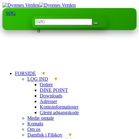
SØG
0
FORSIDE
LOG IND
Ordrer
DINE POINT
Downloads
Adresser
Kontoinformationer
Glemt adgangskode
Medie omtale
Kontakt
Om os
Damfisk i Filskov