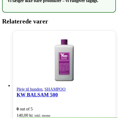
Vi sælger ikke bare produkter – vi rådgiver fagligt.
Relaterede varer
Pleje til hunden
,
SHAMPOO
KW BALSAM 500
0
out of 5
140,00
kr.
inkl. moms