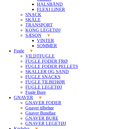
HALSBÅND
FLEXI LINER
SNACK
SKÅLE
TRANSPORT
KONG LEGETØJ
SÆSON
VINTER
SOMMER
Fugle
VILDTFUGLE
FUGLE FODER FRØ
FUGLE FODER PELLETS
SKALLER OG SAND
FUGLE SNACKS
FUGLE TILBEHØR
FUGLE LEGETØJ
Fugle Bure
GNAVER
GNAVER FODER
Gnaver tilbehør
Gnaver Bundlag
GNAVER BURE
GNAVER LEGETØJ
Krybdyr