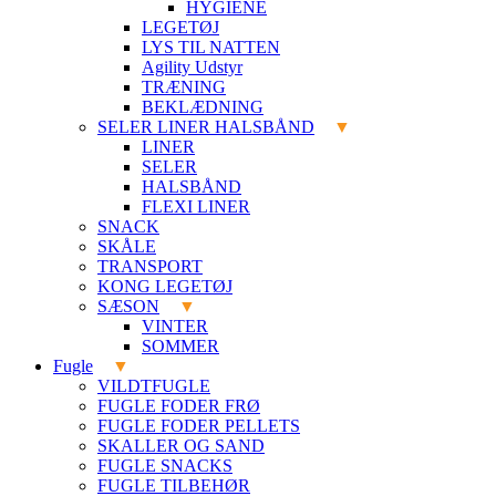
HYGIENE
LEGETØJ
LYS TIL NATTEN
Agility Udstyr
TRÆNING
BEKLÆDNING
SELER LINER HALSBÅND
LINER
SELER
HALSBÅND
FLEXI LINER
SNACK
SKÅLE
TRANSPORT
KONG LEGETØJ
SÆSON
VINTER
SOMMER
Fugle
VILDTFUGLE
FUGLE FODER FRØ
FUGLE FODER PELLETS
SKALLER OG SAND
FUGLE SNACKS
FUGLE TILBEHØR