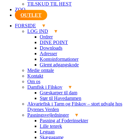
TILSKUD TIL HEST
ZOO
OUTLET
FORSIDE
LOG IND
Ordrer
DINE POINT
Downloads
Adresser
Kontoinformationer
Glemt adgangskode
Medie omtale
Kontakt
Om os
Damfisk i Filskov
Græskarper til dam
Stør til Havedammen
Akvariefisk i Tarm og Filskov – stort udvalg hos
Dyrenes Verden
Pasningsvejledninger
Pasning af Foderinsekter
Lille tenrek
Leguan
Skægagame