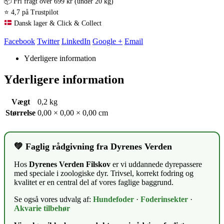
📦 Fri fragt over 699 kr (under 20 kg)
⭐ 4,7 på Trustpilot
Dansk lager & Click & Collect
Facebook
Twitter
LinkedIn
Google +
Email
Yderligere information
Yderligere information
Vægt
0,2 kg
Størrelse
0,00 × 0,00 × 0,00 cm
💚 Faglig rådgivning fra Dyrenes Verden
Hos
Dyrenes Verden Filskov
er vi uddannede dyrepassere
med speciale i zoologiske dyr. Trivsel, korrekt fodring og
kvalitet er en central del af vores faglige baggrund.
Se også vores udvalg af:
Hundefoder
·
Foderinsekter
·
Akvarie tilbehør