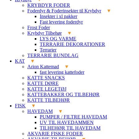
KRYBDYR FODER
Foderdyr & Foderinsekter til Krybdyr
Insekter i xl pakker
Fast levering foderdyr
Frost Foder
Krybdyr Tilbehør
LYS OG VARME
TERRARIE DEKORATIONER
Terrarier
TERRARIE BUNDLAG
KAT
Arion Kattemad
fast levering kattefoder
KATTE SNACKS
KATTE DØRE
KATTE LEGETØJ
KATTEBAKKER OG TILBEHØR
KATTE TILBEHØR
FISK
HAVEDAM
PUMPER / FILTRE HAVEDAM
UV TIL HAVEDAMMEN
TILHEHØR TIL HAVEDAM
AKVARIE FISKE FODER