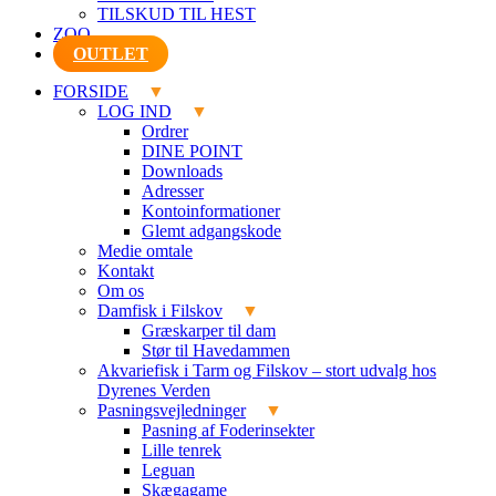
TILSKUD TIL HEST
ZOO
OUTLET
FORSIDE
LOG IND
Ordrer
DINE POINT
Downloads
Adresser
Kontoinformationer
Glemt adgangskode
Medie omtale
Kontakt
Om os
Damfisk i Filskov
Græskarper til dam
Stør til Havedammen
Akvariefisk i Tarm og Filskov – stort udvalg hos
Dyrenes Verden
Pasningsvejledninger
Pasning af Foderinsekter
Lille tenrek
Leguan
Skægagame