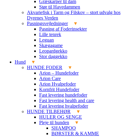
Græskarper til dam
Stør til Havedammen
Akvariefisk i Tarm og Filskov – stort udvalg hos
Dyrenes Verden
Pasningsvejledninger
Pasning af Foderinsekter
Lille tenrek
Leguan
Skægagame
Leopardgekko
Stor daggekko
Hund
HUNDE FODER
Arion – Hundefoder
Arion Care
Arion Hvalpefoder
Kornfrit Hundefoder
Fast levering hundefoder
Fast levering health and care
Fast levering hvalpefoder
HUNDE TILBEHØR
HULER OG SENGE
Pleje til hunden
SHAMPOO
BØRSTER & KAMME