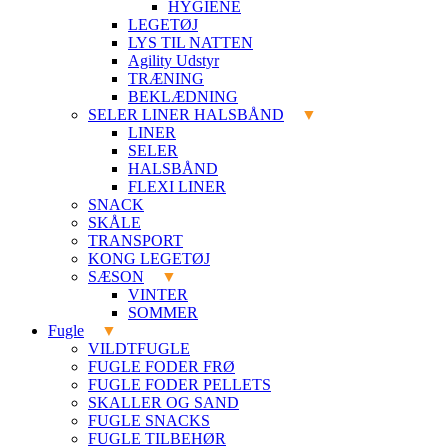
HYGIENE
LEGETØJ
LYS TIL NATTEN
Agility Udstyr
TRÆNING
BEKLÆDNING
SELER LINER HALSBÅND
LINER
SELER
HALSBÅND
FLEXI LINER
SNACK
SKÅLE
TRANSPORT
KONG LEGETØJ
SÆSON
VINTER
SOMMER
Fugle
VILDTFUGLE
FUGLE FODER FRØ
FUGLE FODER PELLETS
SKALLER OG SAND
FUGLE SNACKS
FUGLE TILBEHØR