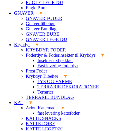
FUGLE LEGETØJ
Fugle Bure
GNAVER
GNAVER FODER
Gnaver tilbehør
Gnaver Bundlag
GNAVER BURE
GNAVER LEGETØJ
Krybdyr
KRYBDYR FODER
Foderdyr & Foderinsekter til Krybdyr
Insekter i xl pakker
Fast levering foderdyr
Frost Foder
Krybdyr Tilbehør
LYS OG VARME
TERRARIE DEKORATIONER
Terrarier
TERRARIE BUNDLAG
KAT
Arion Kattemad
fast levering kattefoder
KATTE SNACKS
KATTE DØRE
KATTE LEGETØJ