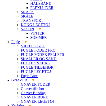
HALSBÅND
FLEXI LINER
SNACK
SKÅLE
TRANSPORT
KONG LEGETØJ
SÆSON
VINTER
SOMMER
Fugle
VILDTFUGLE
FUGLE FODER FRØ
FUGLE FODER PELLETS
SKALLER OG SAND
FUGLE SNACKS
FUGLE TILBEHØR
FUGLE LEGETØJ
Fugle Bure
GNAVER
GNAVER FODER
Gnaver tilbehør
Gnaver Bundlag
GNAVER BURE
GNAVER LEGETØJ
Krybdyr