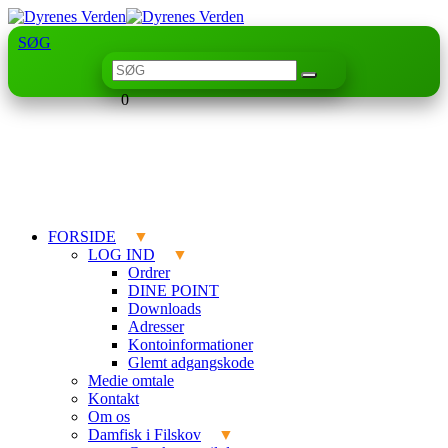
SØG
0
FORSIDE
LOG IND
Ordrer
DINE POINT
Downloads
Adresser
Kontoinformationer
Glemt adgangskode
Medie omtale
Kontakt
Om os
Damfisk i Filskov