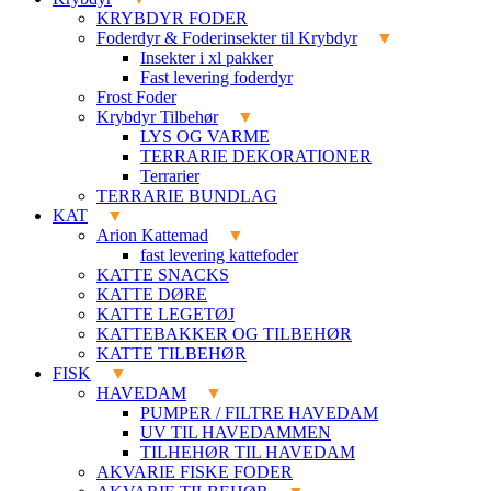
KRYBDYR FODER
Foderdyr & Foderinsekter til Krybdyr
Insekter i xl pakker
Fast levering foderdyr
Frost Foder
Krybdyr Tilbehør
LYS OG VARME
TERRARIE DEKORATIONER
Terrarier
TERRARIE BUNDLAG
KAT
Arion Kattemad
fast levering kattefoder
KATTE SNACKS
KATTE DØRE
KATTE LEGETØJ
KATTEBAKKER OG TILBEHØR
KATTE TILBEHØR
FISK
HAVEDAM
PUMPER / FILTRE HAVEDAM
UV TIL HAVEDAMMEN
TILHEHØR TIL HAVEDAM
AKVARIE FISKE FODER