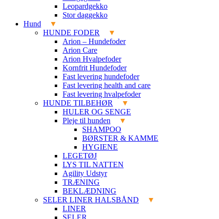
Leopardgekko
Stor daggekko
Hund
HUNDE FODER
Arion – Hundefoder
Arion Care
Arion Hvalpefoder
Kornfrit Hundefoder
Fast levering hundefoder
Fast levering health and care
Fast levering hvalpefoder
HUNDE TILBEHØR
HULER OG SENGE
Pleje til hunden
SHAMPOO
BØRSTER & KAMME
HYGIENE
LEGETØJ
LYS TIL NATTEN
Agility Udstyr
TRÆNING
BEKLÆDNING
SELER LINER HALSBÅND
LINER
SELER