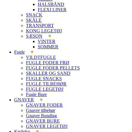
HALSBÅND
FLEXI LINER
SNACK
SKÅLE
TRANSPORT
KONG LEGETØJ
SÆSON
VINTER
SOMMER
Fugle
VILDTFUGLE
FUGLE FODER FRØ
FUGLE FODER PELLETS
SKALLER OG SAND
FUGLE SNACKS
FUGLE TILBEHØR
FUGLE LEGETØJ
Fugle Bure
GNAVER
GNAVER FODER
Gnaver tilbehør
Gnaver Bundlag
GNAVER BURE
GNAVER LEGETØJ
Krybdyr