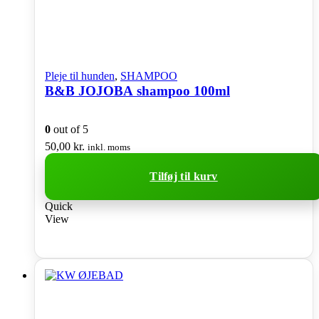
Pleje til hunden
,
SHAMPOO
B&B JOJOBA shampoo 100ml
0
out of 5
50,00
kr.
inkl. moms
Tilføj til kurv
Quick
View