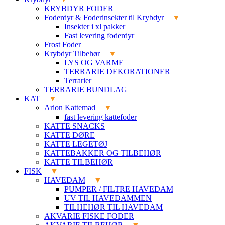
KRYBDYR FODER
Foderdyr & Foderinsekter til Krybdyr
Insekter i xl pakker
Fast levering foderdyr
Frost Foder
Krybdyr Tilbehør
LYS OG VARME
TERRARIE DEKORATIONER
Terrarier
TERRARIE BUNDLAG
KAT
Arion Kattemad
fast levering kattefoder
KATTE SNACKS
KATTE DØRE
KATTE LEGETØJ
KATTEBAKKER OG TILBEHØR
KATTE TILBEHØR
FISK
HAVEDAM
PUMPER / FILTRE HAVEDAM
UV TIL HAVEDAMMEN
TILHEHØR TIL HAVEDAM
AKVARIE FISKE FODER