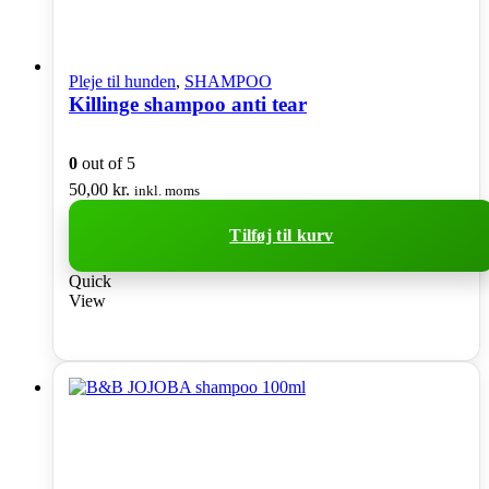
Pleje til hunden
,
SHAMPOO
Killinge shampoo anti tear
0
out of 5
50,00
kr.
inkl. moms
Tilføj til kurv
Quick
View