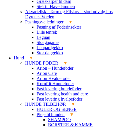
Græskarper til dam
Stør til Havedammen
Akvariefisk i Tarm og Filskov – stort udvalg hos
Dyrenes Verden
Pasningsvejledninger
Pasning af Foderinsekter
Lille tenrek
Leguan
Skægagame
Leopardgekko
Stor daggekko
Hund
HUNDE FODER
Arion – Hundefoder
Arion Care
Arion Hvalpefoder
Kornfrit Hundefoder
Fast levering hundefoder
Fast levering health and care
Fast levering hvalpefoder
HUNDE TILBEHØR
HULER OG SENGE
Pleje til hunden
SHAMPOO
BØRSTER & KAMME