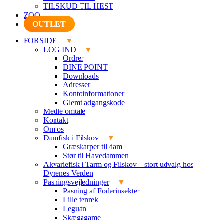
TILSKUD TIL HEST
ZOO
OUTLET
FORSIDE
LOG IND
Ordrer
DINE POINT
Downloads
Adresser
Kontoinformationer
Glemt adgangskode
Medie omtale
Kontakt
Om os
Damfisk i Filskov
Græskarper til dam
Stør til Havedammen
Akvariefisk i Tarm og Filskov – stort udvalg hos
Dyrenes Verden
Pasningsvejledninger
Pasning af Foderinsekter
Lille tenrek
Leguan
Skægagame