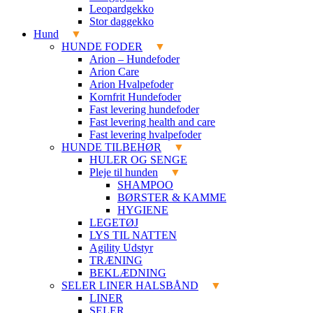
Leopardgekko
Stor daggekko
Hund
HUNDE FODER
Arion – Hundefoder
Arion Care
Arion Hvalpefoder
Kornfrit Hundefoder
Fast levering hundefoder
Fast levering health and care
Fast levering hvalpefoder
HUNDE TILBEHØR
HULER OG SENGE
Pleje til hunden
SHAMPOO
BØRSTER & KAMME
HYGIENE
LEGETØJ
LYS TIL NATTEN
Agility Udstyr
TRÆNING
BEKLÆDNING
SELER LINER HALSBÅND
LINER
SELER