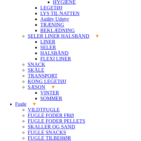
HYGIENE
LEGETØJ
LYS TIL NATTEN
Agility Udstyr
TRÆNING
BEKLÆDNING
SELER LINER HALSBÅND
LINER
SELER
HALSBÅND
FLEXI LINER
SNACK
SKÅLE
TRANSPORT
KONG LEGETØJ
SÆSON
VINTER
SOMMER
Fugle
VILDTFUGLE
FUGLE FODER FRØ
FUGLE FODER PELLETS
SKALLER OG SAND
FUGLE SNACKS
FUGLE TILBEHØR