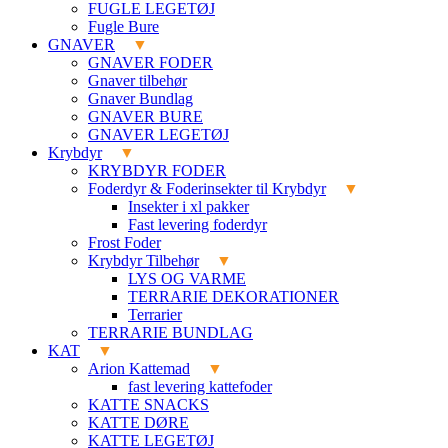
FUGLE LEGETØJ
Fugle Bure
GNAVER
GNAVER FODER
Gnaver tilbehør
Gnaver Bundlag
GNAVER BURE
GNAVER LEGETØJ
Krybdyr
KRYBDYR FODER
Foderdyr & Foderinsekter til Krybdyr
Insekter i xl pakker
Fast levering foderdyr
Frost Foder
Krybdyr Tilbehør
LYS OG VARME
TERRARIE DEKORATIONER
Terrarier
TERRARIE BUNDLAG
KAT
Arion Kattemad
fast levering kattefoder
KATTE SNACKS
KATTE DØRE
KATTE LEGETØJ