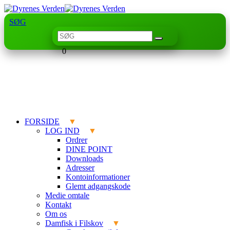
SØG
0
FORSIDE
LOG IND
Ordrer
DINE POINT
Downloads
Adresser
Kontoinformationer
Glemt adgangskode
Medie omtale
Kontakt
Om os
Damfisk i Filskov