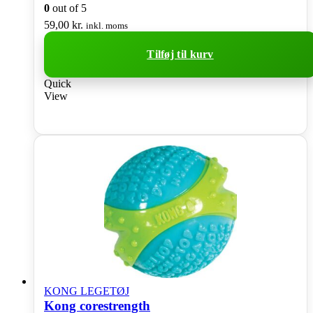
0
out of 5
59,00
kr.
inkl. moms
Tilføj til kurv
Quick
View
KONG LEGETØJ
Kong corestrength