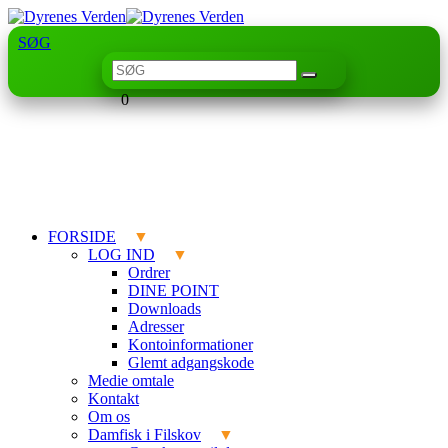
SØG
0
FORSIDE
LOG IND
Ordrer
DINE POINT
Downloads
Adresser
Kontoinformationer
Glemt adgangskode
Medie omtale
Kontakt
Om os
Damfisk i Filskov