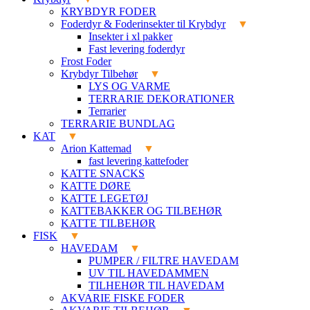
KRYBDYR FODER
Foderdyr & Foderinsekter til Krybdyr
Insekter i xl pakker
Fast levering foderdyr
Frost Foder
Krybdyr Tilbehør
LYS OG VARME
TERRARIE DEKORATIONER
Terrarier
TERRARIE BUNDLAG
KAT
Arion Kattemad
fast levering kattefoder
KATTE SNACKS
KATTE DØRE
KATTE LEGETØJ
KATTEBAKKER OG TILBEHØR
KATTE TILBEHØR
FISK
HAVEDAM
PUMPER / FILTRE HAVEDAM
UV TIL HAVEDAMMEN
TILHEHØR TIL HAVEDAM
AKVARIE FISKE FODER