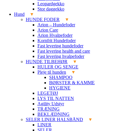
Leopardgekko
Stor daggekko
Hund
HUNDE FODER
Arion – Hundefoder
Arion Care
Arion Hvalpefoder
Kornfrit Hundefoder
Fast levering hundefoder
Fast levering health and care
Fast levering hvalpefoder
HUNDE TILBEHØR
HULER OG SENGE
Pleje til hunden
SHAMPOO
BØRSTER & KAMME
HYGIENE
LEGETØJ
LYS TIL NATTEN
Agility Udstyr
TRÆNING
BEKLÆDNING
SELER LINER HALSBÅND
LINER
SELER