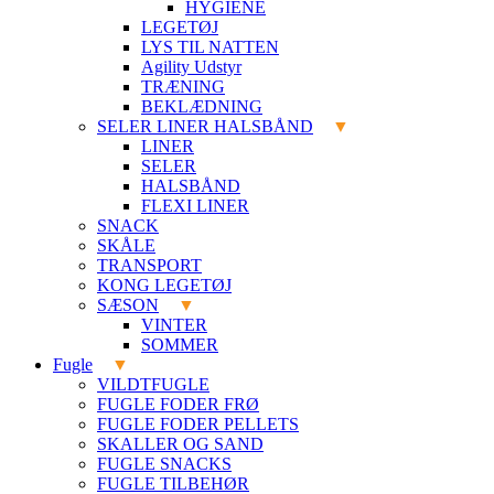
HYGIENE
LEGETØJ
LYS TIL NATTEN
Agility Udstyr
TRÆNING
BEKLÆDNING
SELER LINER HALSBÅND
LINER
SELER
HALSBÅND
FLEXI LINER
SNACK
SKÅLE
TRANSPORT
KONG LEGETØJ
SÆSON
VINTER
SOMMER
Fugle
VILDTFUGLE
FUGLE FODER FRØ
FUGLE FODER PELLETS
SKALLER OG SAND
FUGLE SNACKS
FUGLE TILBEHØR