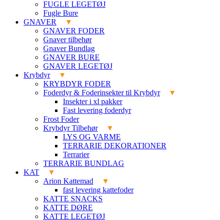
FUGLE LEGETØJ
Fugle Bure
GNAVER
GNAVER FODER
Gnaver tilbehør
Gnaver Bundlag
GNAVER BURE
GNAVER LEGETØJ
Krybdyr
KRYBDYR FODER
Foderdyr & Foderinsekter til Krybdyr
Insekter i xl pakker
Fast levering foderdyr
Frost Foder
Krybdyr Tilbehør
LYS OG VARME
TERRARIE DEKORATIONER
Terrarier
TERRARIE BUNDLAG
KAT
Arion Kattemad
fast levering kattefoder
KATTE SNACKS
KATTE DØRE
KATTE LEGETØJ