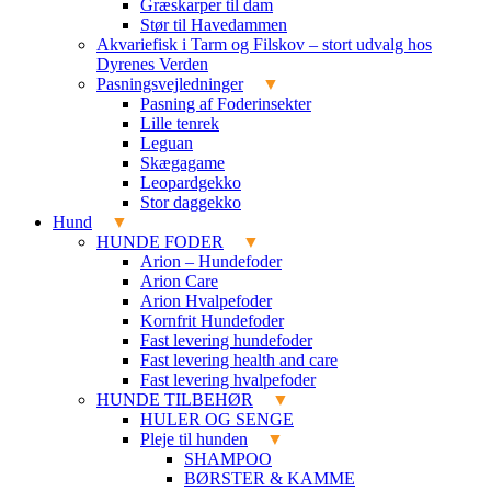
Græskarper til dam
Stør til Havedammen
Akvariefisk i Tarm og Filskov – stort udvalg hos
Dyrenes Verden
Pasningsvejledninger
Pasning af Foderinsekter
Lille tenrek
Leguan
Skægagame
Leopardgekko
Stor daggekko
Hund
HUNDE FODER
Arion – Hundefoder
Arion Care
Arion Hvalpefoder
Kornfrit Hundefoder
Fast levering hundefoder
Fast levering health and care
Fast levering hvalpefoder
HUNDE TILBEHØR
HULER OG SENGE
Pleje til hunden
SHAMPOO
BØRSTER & KAMME