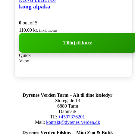
KONG LEGETØJ
kong alpaka
0
out of 5
110,00
kr.
inkl. moms
Tilføj til kurv
Quick
View
Dyrenes Verden Tarm – Alt til dine kæledyr
Storegade 13
6880 Tarm
Danmark
Tlf:
+4597376201
Mail:
kontakt@dyrenes-verden.dk
Dyrenes Verden Filskov – Mini Zoo & Butik