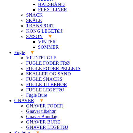
HALSBÅND
FLEXI LINER
SNACK
SKÅLE
TRANSPORT
KONG LEGETØJ
SÆSON
VINTER
SOMMER
Fugle
VILDTFUGLE
FUGLE FODER FRØ
FUGLE FODER PELLETS
SKALLER OG SAND
FUGLE SNACKS
FUGLE TILBEHØR
FUGLE LEGETØJ
Fugle Bure
GNAVER
GNAVER FODER
Gnaver tilbehør
Gnaver Bundlag
GNAVER BURE
GNAVER LEGETØJ
Krybdyr