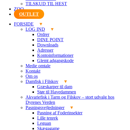
TILSKUD TIL HEST
ZOO
OUTLET
FORSIDE
LOG IND
Ordrer
DINE POINT
Downloads
Adresser
Kontoinformationer
Glemt adgangskode
Medie omtale
Kontakt
Om os
Damfisk i Filskov
Græskarper til dam
Stør til Havedammen
Akvariefisk i Tarm og Filskov – stort udvalg hos
Dyrenes Verden
Pasningsvejledninger
Pasning af Foderinsekter
Lille tenrek
Leguan
Skægagame