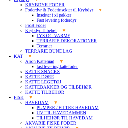
KRYBDYR FODER
Foderdyr & Foderinsekter til Krybdyr
Insekter i xl pakker
Fast levering foderdyr
Frost Foder
Krybdyr Tilbehør
LYS OG VARME
TERRARIE DEKORATIONER
Terrarier
TERRARIE BUNDLAG
KAT
Arion Kattemad
fast levering kattefoder
KATTE SNACKS
KATTE DØRE
KATTE LEGETØJ
KATTEBAKKER OG TILBEHØR
KATTE TILBEHØR
FISK
HAVEDAM
PUMPER / FILTRE HAVEDAM
UV TIL HAVEDAMMEN
TILHEHØR TIL HAVEDAM
AKVARIE FISKE FODER