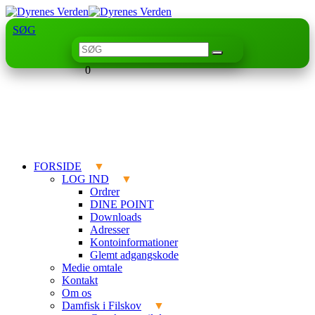
SØG
0
FORSIDE
LOG IND
Ordrer
DINE POINT
Downloads
Adresser
Kontoinformationer
Glemt adgangskode
Medie omtale
Kontakt
Om os
Damfisk i Filskov