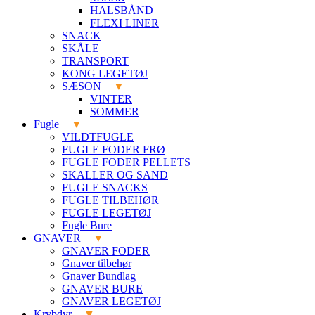
HALSBÅND
FLEXI LINER
SNACK
SKÅLE
TRANSPORT
KONG LEGETØJ
SÆSON
VINTER
SOMMER
Fugle
VILDTFUGLE
FUGLE FODER FRØ
FUGLE FODER PELLETS
SKALLER OG SAND
FUGLE SNACKS
FUGLE TILBEHØR
FUGLE LEGETØJ
Fugle Bure
GNAVER
GNAVER FODER
Gnaver tilbehør
Gnaver Bundlag
GNAVER BURE
GNAVER LEGETØJ
Krybdyr