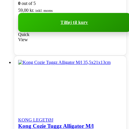
0
out of 5
59,00
kr.
inkl. moms
Tilføj til kurv
Quick
View
KONG LEGETØJ
Kong Cozie Tuggz Alligator M/l