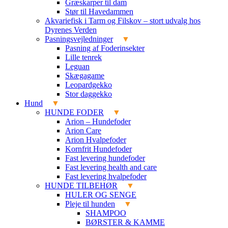
Græskarper til dam
Stør til Havedammen
Akvariefisk i Tarm og Filskov – stort udvalg hos
Dyrenes Verden
Pasningsvejledninger
Pasning af Foderinsekter
Lille tenrek
Leguan
Skægagame
Leopardgekko
Stor daggekko
Hund
HUNDE FODER
Arion – Hundefoder
Arion Care
Arion Hvalpefoder
Kornfrit Hundefoder
Fast levering hundefoder
Fast levering health and care
Fast levering hvalpefoder
HUNDE TILBEHØR
HULER OG SENGE
Pleje til hunden
SHAMPOO
BØRSTER & KAMME