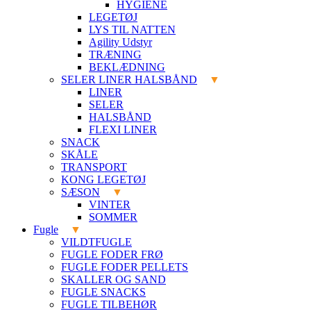
HYGIENE
LEGETØJ
LYS TIL NATTEN
Agility Udstyr
TRÆNING
BEKLÆDNING
SELER LINER HALSBÅND
LINER
SELER
HALSBÅND
FLEXI LINER
SNACK
SKÅLE
TRANSPORT
KONG LEGETØJ
SÆSON
VINTER
SOMMER
Fugle
VILDTFUGLE
FUGLE FODER FRØ
FUGLE FODER PELLETS
SKALLER OG SAND
FUGLE SNACKS
FUGLE TILBEHØR