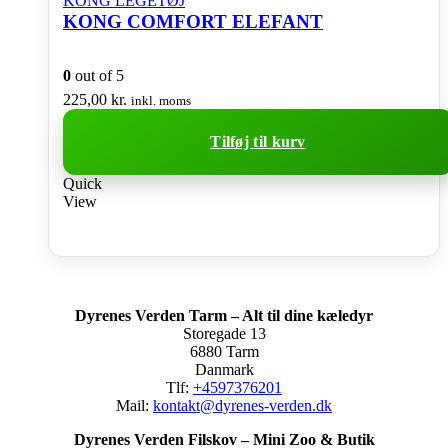
KONG LEGETØJ
KONG COMFORT ELEFANT
0
out of 5
225,00
kr.
inkl. moms
Tilføj til kurv
Quick
View
Dyrenes Verden Tarm – Alt til dine kæledyr
Storegade 13
6880 Tarm
Danmark
Tlf:
+4597376201
Mail:
kontakt@dyrenes-verden.dk
Dyrenes Verden Filskov – Mini Zoo & Butik