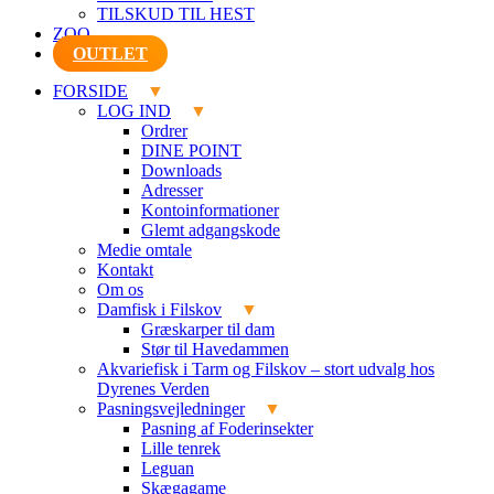
TILSKUD TIL HEST
ZOO
OUTLET
FORSIDE
LOG IND
Ordrer
DINE POINT
Downloads
Adresser
Kontoinformationer
Glemt adgangskode
Medie omtale
Kontakt
Om os
Damfisk i Filskov
Græskarper til dam
Stør til Havedammen
Akvariefisk i Tarm og Filskov – stort udvalg hos
Dyrenes Verden
Pasningsvejledninger
Pasning af Foderinsekter
Lille tenrek
Leguan
Skægagame