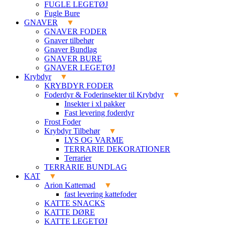
FUGLE LEGETØJ
Fugle Bure
GNAVER
GNAVER FODER
Gnaver tilbehør
Gnaver Bundlag
GNAVER BURE
GNAVER LEGETØJ
Krybdyr
KRYBDYR FODER
Foderdyr & Foderinsekter til Krybdyr
Insekter i xl pakker
Fast levering foderdyr
Frost Foder
Krybdyr Tilbehør
LYS OG VARME
TERRARIE DEKORATIONER
Terrarier
TERRARIE BUNDLAG
KAT
Arion Kattemad
fast levering kattefoder
KATTE SNACKS
KATTE DØRE
KATTE LEGETØJ