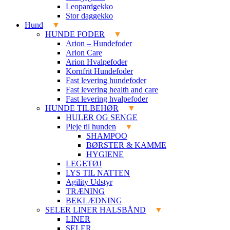
Leopardgekko
Stor daggekko
Hund
HUNDE FODER
Arion – Hundefoder
Arion Care
Arion Hvalpefoder
Kornfrit Hundefoder
Fast levering hundefoder
Fast levering health and care
Fast levering hvalpefoder
HUNDE TILBEHØR
HULER OG SENGE
Pleje til hunden
SHAMPOO
BØRSTER & KAMME
HYGIENE
LEGETØJ
LYS TIL NATTEN
Agility Udstyr
TRÆNING
BEKLÆDNING
SELER LINER HALSBÅND
LINER
SELER