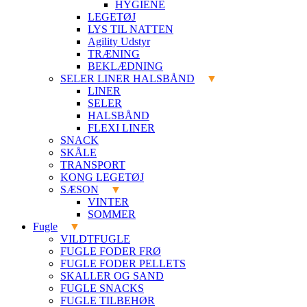
HYGIENE
LEGETØJ
LYS TIL NATTEN
Agility Udstyr
TRÆNING
BEKLÆDNING
SELER LINER HALSBÅND
LINER
SELER
HALSBÅND
FLEXI LINER
SNACK
SKÅLE
TRANSPORT
KONG LEGETØJ
SÆSON
VINTER
SOMMER
Fugle
VILDTFUGLE
FUGLE FODER FRØ
FUGLE FODER PELLETS
SKALLER OG SAND
FUGLE SNACKS
FUGLE TILBEHØR