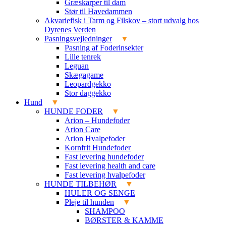
Græskarper til dam
Stør til Havedammen
Akvariefisk i Tarm og Filskov – stort udvalg hos
Dyrenes Verden
Pasningsvejledninger
Pasning af Foderinsekter
Lille tenrek
Leguan
Skægagame
Leopardgekko
Stor daggekko
Hund
HUNDE FODER
Arion – Hundefoder
Arion Care
Arion Hvalpefoder
Kornfrit Hundefoder
Fast levering hundefoder
Fast levering health and care
Fast levering hvalpefoder
HUNDE TILBEHØR
HULER OG SENGE
Pleje til hunden
SHAMPOO
BØRSTER & KAMME