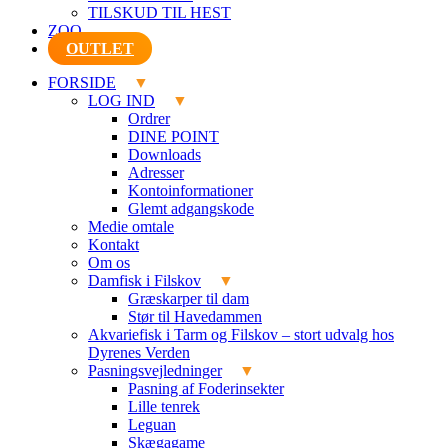
TILSKUD TIL HEST
ZOO
OUTLET
FORSIDE
LOG IND
Ordrer
DINE POINT
Downloads
Adresser
Kontoinformationer
Glemt adgangskode
Medie omtale
Kontakt
Om os
Damfisk i Filskov
Græskarper til dam
Stør til Havedammen
Akvariefisk i Tarm og Filskov – stort udvalg hos
Dyrenes Verden
Pasningsvejledninger
Pasning af Foderinsekter
Lille tenrek
Leguan
Skægagame