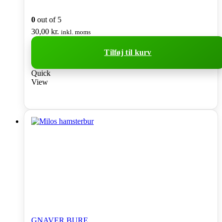
0
out of 5
30,00
kr.
inkl. moms
Tilføj til kurv
Quick
View
GNAVER BURE