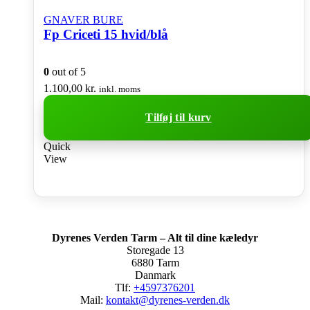
GNAVER BURE
Fp Criceti 15 hvid/blå
0
out of 5
1.100,00
kr.
inkl. moms
Tilføj til kurv
Quick
View
Dyrenes Verden Tarm – Alt til dine kæledyr
Storegade 13
6880 Tarm
Danmark
Tlf:
+4597376201
Mail:
kontakt@dyrenes-verden.dk