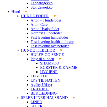
Leopardgekko
Stor daggekko
Hund
HUNDE FODER
Arion – Hundefoder
Arion Care
Arion Hvalpefoder
Kornfrit Hundefoder
Fast levering hundefoder
Fast levering health and care
Fast levering hvalpefoder
HUNDE TILBEHØR
HULER OG SENGE
Pleje til hunden
SHAMPOO
BØRSTER & KAMME
HYGIENE
LEGETØJ
LYS TIL NATTEN
Agility Udstyr
TRÆNING
BEKLÆDNING
SELER LINER HALSBÅND
LINER
SELER