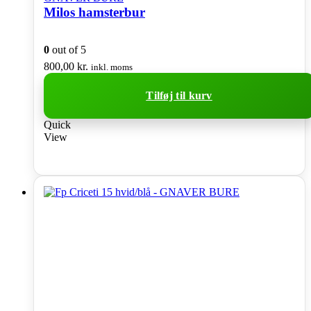
Milos hamsterbur
0
out of 5
800,00
kr.
inkl. moms
Tilføj til kurv
Quick
View