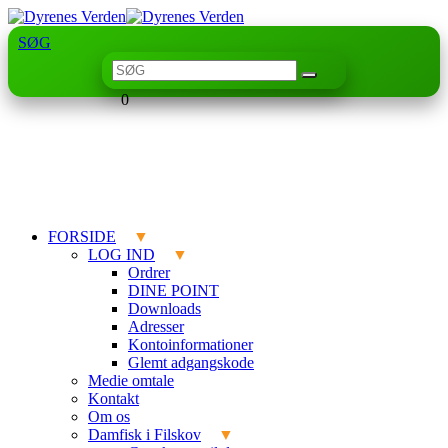
SØG
0
FORSIDE
LOG IND
Ordrer
DINE POINT
Downloads
Adresser
Kontoinformationer
Glemt adgangskode
Medie omtale
Kontakt
Om os
Damfisk i Filskov