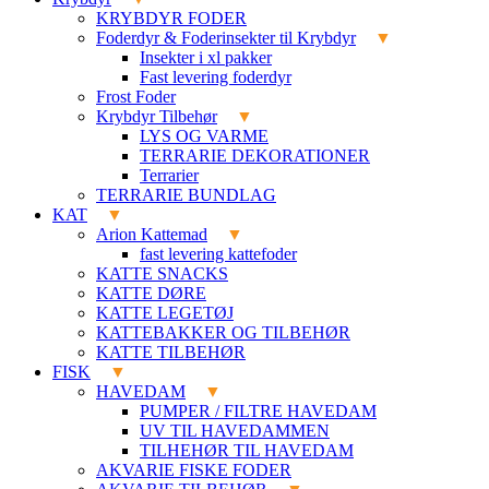
KRYBDYR FODER
Foderdyr & Foderinsekter til Krybdyr
Insekter i xl pakker
Fast levering foderdyr
Frost Foder
Krybdyr Tilbehør
LYS OG VARME
TERRARIE DEKORATIONER
Terrarier
TERRARIE BUNDLAG
KAT
Arion Kattemad
fast levering kattefoder
KATTE SNACKS
KATTE DØRE
KATTE LEGETØJ
KATTEBAKKER OG TILBEHØR
KATTE TILBEHØR
FISK
HAVEDAM
PUMPER / FILTRE HAVEDAM
UV TIL HAVEDAMMEN
TILHEHØR TIL HAVEDAM
AKVARIE FISKE FODER