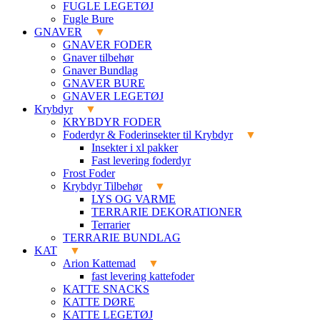
FUGLE LEGETØJ
Fugle Bure
GNAVER
GNAVER FODER
Gnaver tilbehør
Gnaver Bundlag
GNAVER BURE
GNAVER LEGETØJ
Krybdyr
KRYBDYR FODER
Foderdyr & Foderinsekter til Krybdyr
Insekter i xl pakker
Fast levering foderdyr
Frost Foder
Krybdyr Tilbehør
LYS OG VARME
TERRARIE DEKORATIONER
Terrarier
TERRARIE BUNDLAG
KAT
Arion Kattemad
fast levering kattefoder
KATTE SNACKS
KATTE DØRE
KATTE LEGETØJ