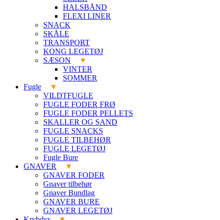
HALSBÅND
FLEXI LINER
SNACK
SKÅLE
TRANSPORT
KONG LEGETØJ
SÆSON
VINTER
SOMMER
Fugle
VILDTFUGLE
FUGLE FODER FRØ
FUGLE FODER PELLETS
SKALLER OG SAND
FUGLE SNACKS
FUGLE TILBEHØR
FUGLE LEGETØJ
Fugle Bure
GNAVER
GNAVER FODER
Gnaver tilbehør
Gnaver Bundlag
GNAVER BURE
GNAVER LEGETØJ
Krybdyr