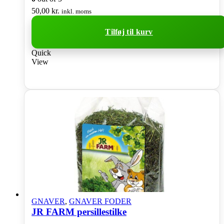
50,00
kr.
inkl. moms
Tilføj til kurv
Quick
View
GNAVER
,
GNAVER FODER
JR FARM persillestilke