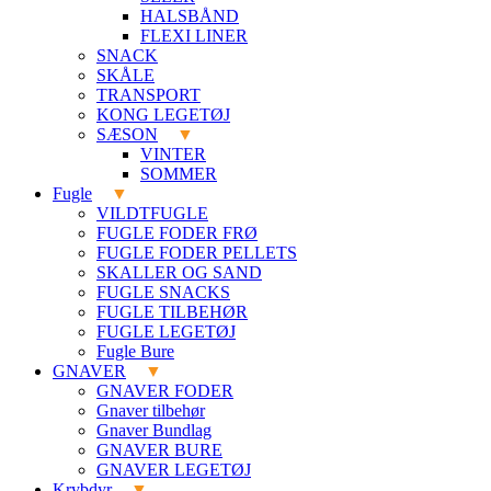
HALSBÅND
FLEXI LINER
SNACK
SKÅLE
TRANSPORT
KONG LEGETØJ
SÆSON
VINTER
SOMMER
Fugle
VILDTFUGLE
FUGLE FODER FRØ
FUGLE FODER PELLETS
SKALLER OG SAND
FUGLE SNACKS
FUGLE TILBEHØR
FUGLE LEGETØJ
Fugle Bure
GNAVER
GNAVER FODER
Gnaver tilbehør
Gnaver Bundlag
GNAVER BURE
GNAVER LEGETØJ
Krybdyr