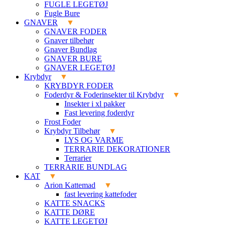
FUGLE LEGETØJ
Fugle Bure
GNAVER
GNAVER FODER
Gnaver tilbehør
Gnaver Bundlag
GNAVER BURE
GNAVER LEGETØJ
Krybdyr
KRYBDYR FODER
Foderdyr & Foderinsekter til Krybdyr
Insekter i xl pakker
Fast levering foderdyr
Frost Foder
Krybdyr Tilbehør
LYS OG VARME
TERRARIE DEKORATIONER
Terrarier
TERRARIE BUNDLAG
KAT
Arion Kattemad
fast levering kattefoder
KATTE SNACKS
KATTE DØRE
KATTE LEGETØJ