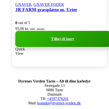
GNAVER
,
GNAVER FODER
JR FARM græsplæne m. Urter
0
out of 5
95,00
kr.
inkl. moms
Tilføj til kurv
Quick
View
Dyrenes Verden Tarm – Alt til dine kæledyr
Storegade 13
6880 Tarm
Danmark
Tlf:
+4597376201
Mail:
kontakt@dyrenes-verden.dk