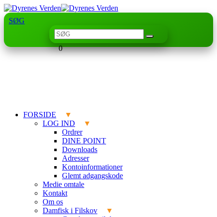
SØG
0
FORSIDE
LOG IND
Ordrer
DINE POINT
Downloads
Adresser
Kontoinformationer
Glemt adgangskode
Medie omtale
Kontakt
Om os
Damfisk i Filskov