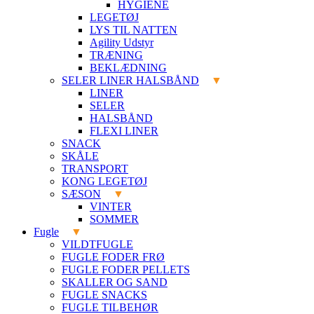
HYGIENE
LEGETØJ
LYS TIL NATTEN
Agility Udstyr
TRÆNING
BEKLÆDNING
SELER LINER HALSBÅND
LINER
SELER
HALSBÅND
FLEXI LINER
SNACK
SKÅLE
TRANSPORT
KONG LEGETØJ
SÆSON
VINTER
SOMMER
Fugle
VILDTFUGLE
FUGLE FODER FRØ
FUGLE FODER PELLETS
SKALLER OG SAND
FUGLE SNACKS
FUGLE TILBEHØR