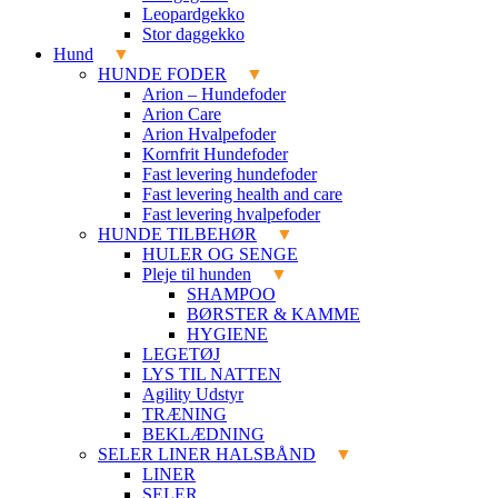
Leopardgekko
Stor daggekko
Hund
HUNDE FODER
Arion – Hundefoder
Arion Care
Arion Hvalpefoder
Kornfrit Hundefoder
Fast levering hundefoder
Fast levering health and care
Fast levering hvalpefoder
HUNDE TILBEHØR
HULER OG SENGE
Pleje til hunden
SHAMPOO
BØRSTER & KAMME
HYGIENE
LEGETØJ
LYS TIL NATTEN
Agility Udstyr
TRÆNING
BEKLÆDNING
SELER LINER HALSBÅND
LINER
SELER