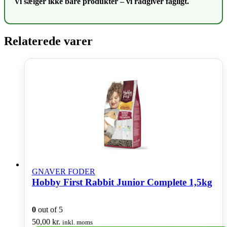
Vi sælger ikke bare produkter – vi rådgiver fagligt.
Relaterede varer
GNAVER FODER
Hobby First Rabbit Junior Complete 1,5kg
0
out of 5
50,00
kr.
inkl. moms