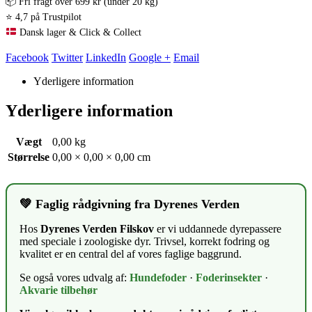
📦 Fri fragt over 699 kr (under 20 kg)
⭐ 4,7 på Trustpilot
Dansk lager & Click & Collect
Facebook
Twitter
LinkedIn
Google +
Email
Yderligere information
Yderligere information
Vægt
0,00 kg
Størrelse
0,00 × 0,00 × 0,00 cm
💚 Faglig rådgivning fra Dyrenes Verden
Hos
Dyrenes Verden Filskov
er vi uddannede dyrepassere
med speciale i zoologiske dyr. Trivsel, korrekt fodring og
kvalitet er en central del af vores faglige baggrund.
Se også vores udvalg af:
Hundefoder
·
Foderinsekter
·
Akvarie tilbehør