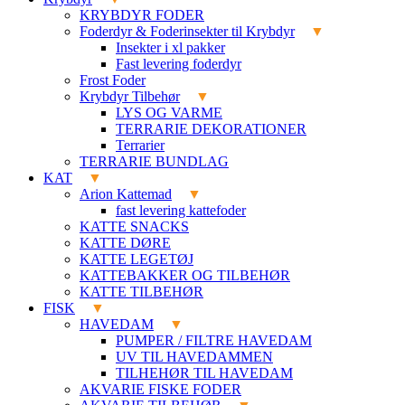
KRYBDYR FODER
Foderdyr & Foderinsekter til Krybdyr
Insekter i xl pakker
Fast levering foderdyr
Frost Foder
Krybdyr Tilbehør
LYS OG VARME
TERRARIE DEKORATIONER
Terrarier
TERRARIE BUNDLAG
KAT
Arion Kattemad
fast levering kattefoder
KATTE SNACKS
KATTE DØRE
KATTE LEGETØJ
KATTEBAKKER OG TILBEHØR
KATTE TILBEHØR
FISK
HAVEDAM
PUMPER / FILTRE HAVEDAM
UV TIL HAVEDAMMEN
TILHEHØR TIL HAVEDAM
AKVARIE FISKE FODER