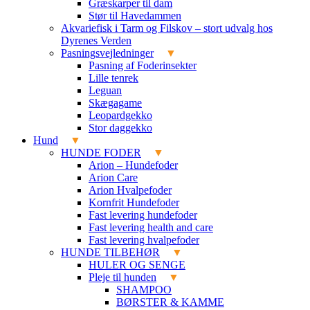
Græskarper til dam
Stør til Havedammen
Akvariefisk i Tarm og Filskov – stort udvalg hos
Dyrenes Verden
Pasningsvejledninger
Pasning af Foderinsekter
Lille tenrek
Leguan
Skægagame
Leopardgekko
Stor daggekko
Hund
HUNDE FODER
Arion – Hundefoder
Arion Care
Arion Hvalpefoder
Kornfrit Hundefoder
Fast levering hundefoder
Fast levering health and care
Fast levering hvalpefoder
HUNDE TILBEHØR
HULER OG SENGE
Pleje til hunden
SHAMPOO
BØRSTER & KAMME