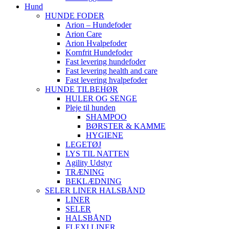
Hund
HUNDE FODER
Arion – Hundefoder
Arion Care
Arion Hvalpefoder
Kornfrit Hundefoder
Fast levering hundefoder
Fast levering health and care
Fast levering hvalpefoder
HUNDE TILBEHØR
HULER OG SENGE
Pleje til hunden
SHAMPOO
BØRSTER & KAMME
HYGIENE
LEGETØJ
LYS TIL NATTEN
Agility Udstyr
TRÆNING
BEKLÆDNING
SELER LINER HALSBÅND
LINER
SELER
HALSBÅND
FLEXI LINER