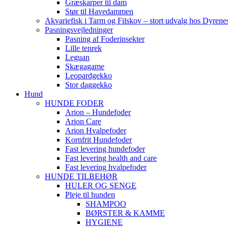
Græskarper til dam
Stør til Havedammen
Akvariefisk i Tarm og Filskov – stort udvalg hos Dyrene
Pasningsvejledninger
Pasning af Foderinsekter
Lille tenrek
Leguan
Skægagame
Leopardgekko
Stor daggekko
Hund
HUNDE FODER
Arion – Hundefoder
Arion Care
Arion Hvalpefoder
Kornfrit Hundefoder
Fast levering hundefoder
Fast levering health and care
Fast levering hvalpefoder
HUNDE TILBEHØR
HULER OG SENGE
Pleje til hunden
SHAMPOO
BØRSTER & KAMME
HYGIENE