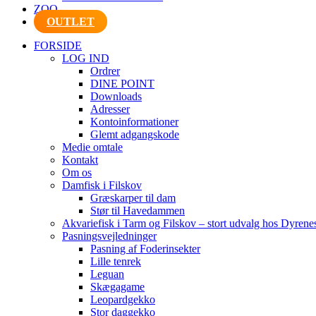
ZOO
OUTLET
FORSIDE
LOG IND
Ordrer
DINE POINT
Downloads
Adresser
Kontoinformationer
Glemt adgangskode
Medie omtale
Kontakt
Om os
Damfisk i Filskov
Græskarper til dam
Stør til Havedammen
Akvariefisk i Tarm og Filskov – stort udvalg hos Dyrene
Pasningsvejledninger
Pasning af Foderinsekter
Lille tenrek
Leguan
Skægagame
Leopardgekko
Stor daggekko