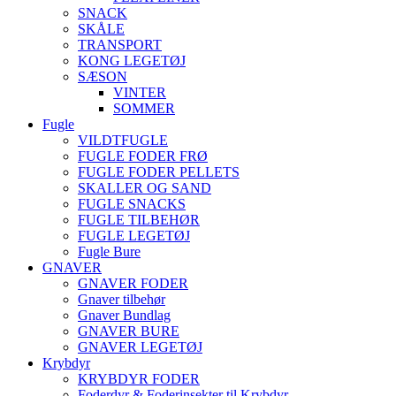
SNACK
SKÅLE
TRANSPORT
KONG LEGETØJ
SÆSON
VINTER
SOMMER
Fugle
VILDTFUGLE
FUGLE FODER FRØ
FUGLE FODER PELLETS
SKALLER OG SAND
FUGLE SNACKS
FUGLE TILBEHØR
FUGLE LEGETØJ
Fugle Bure
GNAVER
GNAVER FODER
Gnaver tilbehør
Gnaver Bundlag
GNAVER BURE
GNAVER LEGETØJ
Krybdyr
KRYBDYR FODER
Foderdyr & Foderinsekter til Krybdyr