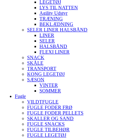
LEGETØJ
LYS TIL NATTEN
Agility Udstyr
TRÆNING
BEKLÆDNING
SELER LINER HALSBÅND
LINER
SELER
HALSBÅND
FLEXI LINER
SNACK
SKÅLE
TRANSPORT
KONG LEGETØJ
SÆSON
VINTER
SOMMER
Fugle
VILDTFUGLE
FUGLE FODER FRØ
FUGLE FODER PELLETS
SKALLER OG SAND
FUGLE SNACKS
FUGLE TILBEHØR
FUGLE LEGETØJ