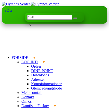
SØG
0
FORSIDE
LOG IND
Ordrer
DINE POINT
Downloads
Adresser
Kontoinformationer
Glemt adgangskode
Medie omtale
Kontakt
Om os
Damfisk i Filskov