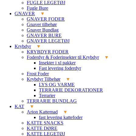
FUGLE LEGETØJ
Fugle Bure
GNAVER
GNAVER FODER
Gnaver tilbehør
Gnaver Bundlag
GNAVER BURE
GNAVER LEGETØJ
Krybdyr
KRYBDYR FODER
Foderdyr & Foderinsekter til Krybdyr
Insekter i xl pakker
Fast levering foderdyr
Frost Foder
Krybdyr Tilbehør
LYS OG VARME
TERRARIE DEKORATIONER
Terrarier
TERRARIE BUNDLAG
KAT
Arion Kattemad
fast levering kattefoder
KATTE SNACKS
KATTE DØRE
KATTE LEGETØJ