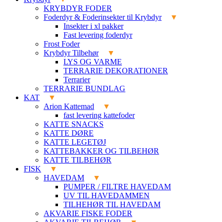
KRYBDYR FODER
Foderdyr & Foderinsekter til Krybdyr
Insekter i xl pakker
Fast levering foderdyr
Frost Foder
Krybdyr Tilbehør
LYS OG VARME
TERRARIE DEKORATIONER
Terrarier
TERRARIE BUNDLAG
KAT
Arion Kattemad
fast levering kattefoder
KATTE SNACKS
KATTE DØRE
KATTE LEGETØJ
KATTEBAKKER OG TILBEHØR
KATTE TILBEHØR
FISK
HAVEDAM
PUMPER / FILTRE HAVEDAM
UV TIL HAVEDAMMEN
TILHEHØR TIL HAVEDAM
AKVARIE FISKE FODER