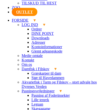
TILSKUD TIL HEST
ZOO
OUTLET
FORSIDE
LOG IND
Ordrer
DINE POINT
Downloads
Adresser
Kontoinformationer
Glemt adgangskode
Medie omtale
Kontakt
Om os
Damfisk i Filskov
Græskarper til dam
Stør til Havedammen
Akvariefisk i Tarm og Filskov – stort udvalg hos
Dyrenes Verden
Pasningsvejledninger
Pasning af Foderinsekter
Lille tenrek
Leguan
Skægagame