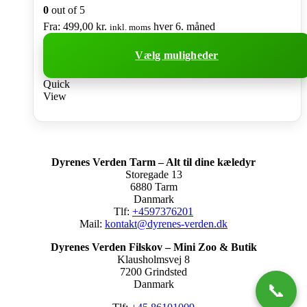
0
out of 5
Fra:
499,00
kr.
hver 6. måned
inkl. moms
Vælg muligheder
Dette
Quick
vare
View
har
flere
varianter.
Mulighederne
kan
Dyrenes Verden Tarm – Alt til dine kæledyr
vælges
Storegade 13
på
6880 Tarm
varesiden
Danmark
Tlf:
+4597376201
Mail:
kontakt@dyrenes-verden.dk
Dyrenes Verden Filskov – Mini Zoo & Butik
Klausholmsvej 8
7200 Grindsted
Danmark
📞