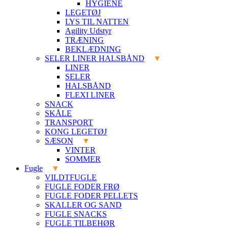
HYGIENE
LEGETØJ
LYS TIL NATTEN
Agility Udstyr
TRÆNING
BEKLÆDNING
SELER LINER HALSBÅND
LINER
SELER
HALSBÅND
FLEXI LINER
SNACK
SKÅLE
TRANSPORT
KONG LEGETØJ
SÆSON
VINTER
SOMMER
Fugle
VILDTFUGLE
FUGLE FODER FRØ
FUGLE FODER PELLETS
SKALLER OG SAND
FUGLE SNACKS
FUGLE TILBEHØR