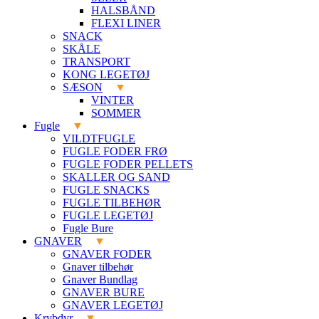
HALSBÅND
FLEXI LINER
SNACK
SKÅLE
TRANSPORT
KONG LEGETØJ
SÆSON
VINTER
SOMMER
Fugle
VILDTFUGLE
FUGLE FODER FRØ
FUGLE FODER PELLETS
SKALLER OG SAND
FUGLE SNACKS
FUGLE TILBEHØR
FUGLE LEGETØJ
Fugle Bure
GNAVER
GNAVER FODER
Gnaver tilbehør
Gnaver Bundlag
GNAVER BURE
GNAVER LEGETØJ
Krybdyr