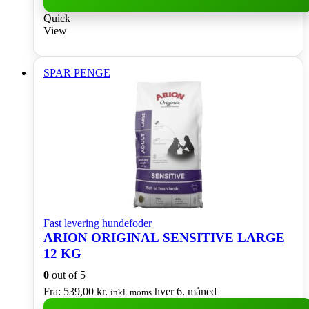
Dette
Quick
vare
View
har
flere
varianter.
SPAR PENGE
Mulighederne
kan
vælges
på
varesiden
Fast levering hundefoder
ARION ORIGINAL SENSITIVE LARGE
12 KG
0
out of 5
Fra:
539,00
kr.
hver 6. måned
inkl. moms