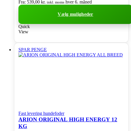
Fra:
539,00
kr.
hver 6. måned
inkl. moms
Vælg muligheder
Dette
Quick
vare
View
har
flere
varianter.
SPAR PENGE
Mulighederne
kan
vælges
på
varesiden
Fast levering hundefoder
ARION ORIGINAL HIGH ENERGY 12
KG