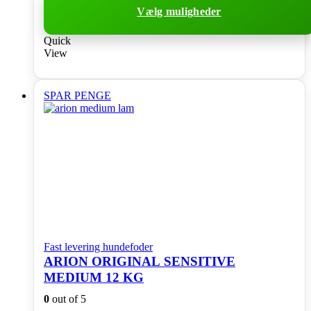
Vælg muligheder
Dette
Quick
vare
View
har
flere
varianter.
SPAR PENGE
Mulighederne
kan
vælges
på
varesiden
Fast levering hundefoder
ARION ORIGINAL SENSITIVE
MEDIUM 12 KG
0
out of 5