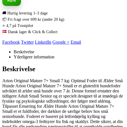
Kurv
🚚 Hurtig levering 1–3 dage
📦 Fri fragt over 699 kr (under 20 kg)
⭐ 4,7 på Trustpilot
Dansk lager & Click & Collect
Facebook
Twitter
LinkedIn
Google +
Email
Beskrivelse
Yderligere information
Beskrivelse
Arion Original Mature 7+ Small 7 kg: Optimal Foder til Ældre Små
Hunde Arion Original Mature 7+ Small er et glutenfrit hundefoder
udviklet til ældre små hunde over 7 år. Denne formel erstatter den
tidligere Adult Small Senior og er specielt designet til at imødegå de
fysiske og psykologiske udfordringer, der følger med aldring.
Tilpasset Ernæring for Ældre Hunde Arion Original Mature 7+
Small er et fuldfoder, der dækker de særlige behov hos små
seniorhunde. Foderet er baseret på letfordøjelig kylling og
indeholder omega-3 fedtsyrer fra fisk og skaldyr. Dette sikrer, at din
hund får alle nødvendige næringsstoffer til at opretholde sundheden.