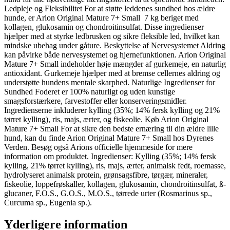
Ledpleje og Fleksibilitet For at støtte leddenes sundhed hos ældre
hunde, er Arion Original Mature 7+ Small 7 kg beriget med
kollagen, glukosamin og chondroitinsulfat. Disse ingredienser
hjælper med at styrke ledbrusken og sikre fleksible led, hvilket kan
mindske ubehag under gåture. Beskyttelse af Nervesystemet Aldring
kan påvirke både nervesystemet og hjernefunktionen. Arion Original
Mature 7+ Small indeholder høje mængder af gurkemeje, en naturlig
antioxidant. Gurkemeje hjælper med at bremse cellernes aldring og
understøtte hundens mentale skarphed. Naturlige Ingredienser for
Sundhed Foderet er 100% naturligt og uden kunstige
smagsforstærkere, farvestoffer eller konserveringsmidler.
Ingredienserne inkluderer kylling (35%; 14% fersk kylling og 21%
tørret kylling), ris, majs, ærter, og fiskeolie. Køb Arion Original
Mature 7+ Small For at sikre den bedste ernæring til din ældre lille
hund, kan du finde Arion Original Mature 7+ Small hos Dyrenes
Verden. Besøg også Arions officielle hjemmeside for mere
information om produktet. Ingredienser: Kylling (35%; 14% fersk
kylling, 21% tørret kylling), ris, majs, ærter, animalsk fedt, roemasse,
hydrolyseret animalsk protein, grønsagsfibre, tørgær, mineraler,
fiskeolie, loppefrøskaller, kollagen, glukosamin, chondroitinsulfat, ß-
glucaner, F.O.S., G.O.S., M.O.S., tørrede urter (Rosmarinus sp.,
Curcuma sp., Eugenia sp.).
Yderligere information