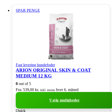
SPAR PENGE
Fast levering hundefoder
ARION ORIGINAL SKIN & COAT
MEDIUM 12 KG
0
out of 5
Fra:
539,00
kr.
hver 6. måned
inkl. moms
Vælg muligheder
Dette
Quick