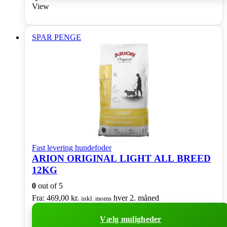
vare
View
har
flere
varianter.
SPAR PENGE
Mulighederne
kan
vælges
på
varesiden
Fast levering hundefoder
ARION ORIGINAL LIGHT ALL BREED
12KG
0
out of 5
Fra:
469,00
kr.
hver 2. måned
inkl. moms
Vælg muligheder