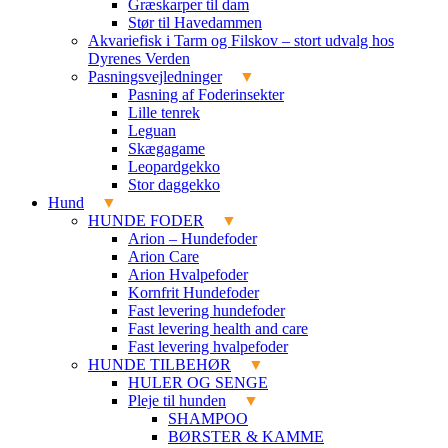
Græskarper til dam
Stør til Havedammen
Akvariefisk i Tarm og Filskov – stort udvalg hos
Dyrenes Verden
Pasningsvejledninger
Pasning af Foderinsekter
Lille tenrek
Leguan
Skægagame
Leopardgekko
Stor daggekko
Hund
HUNDE FODER
Arion – Hundefoder
Arion Care
Arion Hvalpefoder
Kornfrit Hundefoder
Fast levering hundefoder
Fast levering health and care
Fast levering hvalpefoder
HUNDE TILBEHØR
HULER OG SENGE
Pleje til hunden
SHAMPOO
BØRSTER & KAMME