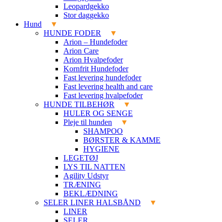
Leopardgekko
Stor daggekko
Hund
HUNDE FODER
Arion – Hundefoder
Arion Care
Arion Hvalpefoder
Kornfrit Hundefoder
Fast levering hundefoder
Fast levering health and care
Fast levering hvalpefoder
HUNDE TILBEHØR
HULER OG SENGE
Pleje til hunden
SHAMPOO
BØRSTER & KAMME
HYGIENE
LEGETØJ
LYS TIL NATTEN
Agility Udstyr
TRÆNING
BEKLÆDNING
SELER LINER HALSBÅND
LINER
SELER