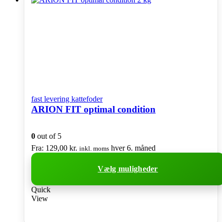
kan
vælges
på
varesiden
fast levering kattefoder
ARION FIT optimal condition
0
out of 5
Fra:
129,00
kr.
hver 6. måned
inkl. moms
Vælg muligheder
Dette
Quick
vare
View
har
flere