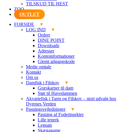
TILSKUD TIL HEST
ZOO
OUTLET
FORSIDE
LOG IND
Ordrer
DINE POINT
Downloads
Adresser
Kontoinformationer
Glemt adgangskode
Medie omtale
Kontakt
Om os
Damfisk i Filskov
Græskarper til dam
Stør til Havedammen
Akvariefisk i Tarm og Filskov – stort udvalg hos
Dyrenes Verden
Pasningsvejledninger
Pasning af Foderinsekter
Lille tenrek
Leguan
Skægagame