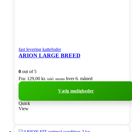
på
varesiden
fast levering kattefoder
ARION LARGE BREED
0
out of 5
Fra:
129,00
kr.
hver 6. måned
inkl. moms
Vælg muligheder
Dette
Quick
vare
View
har
flere
varianter.
Mulighederne