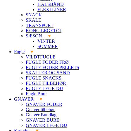
HALSBÅND
FLEXI LINER
SNACK
SKÅLE
TRANSPORT
KONG LEGETØJ
SÆSON
VINTER
SOMMER
Fugle
VILDTFUGLE
FUGLE FODER FRØ
FUGLE FODER PELLETS
SKALLER OG SAND
FUGLE SNACKS
FUGLE TILBEHØR
FUGLE LEGETØJ
Fugle Bure
GNAVER
GNAVER FODER
Gnaver tilbehør
Gnaver Bundlag
GNAVER BURE
GNAVER LEGETØJ
Krybdyr