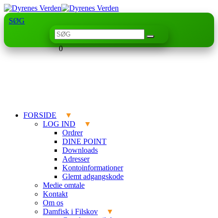
SØG
0
FORSIDE
LOG IND
Ordrer
DINE POINT
Downloads
Adresser
Kontoinformationer
Glemt adgangskode
Medie omtale
Kontakt
Om os
Damfisk i Filskov