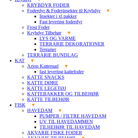
KRYBDYR FODER
Foderdyr & Foderinsekter til Krybdyr
Insekter i xl pakker
Fast levering foderdyr
Frost Foder
Krybdyr Tilbehør
LYS OG VARME
TERRARIE DEKORATIONER
Terrarier
TERRARIE BUNDLAG
KAT
Arion Kattemad
fast levering kattefoder
KATTE SNACKS
KATTE DØRE
KATTE LEGETØJ
KATTEBAKKER OG TILBEHØR
KATTE TILBEHØR
FISK
HAVEDAM
PUMPER / FILTRE HAVEDAM
UV TIL HAVEDAMMEN
TILHEHØR TIL HAVEDAM
AKVARIE FISKE FODER