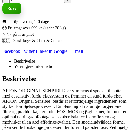
Kurv
🚚 Hurtig levering 1–3 dage
📦 Fri fragt over 699 kr (under 20 kg)
⭐ 4,7 på Trustpilot
🇩🇰 Dansk lager & Click & Collect
Facebook
Twitter
LinkedIn
Google +
Email
Beskrivelse
Yderligere information
Beskrivelse
ARION ORIGINAL SENBIBLE er sammensat specielt til katte
med et sensitivt fordøjelsessystem og fremmer en sund fordøjelse.
ARION Original Sensible består af letfordøjelige ingredienser, som
styrker fordøjelsesprocessen. En blanding af naturlige forgærbare
fibre og præbiotika, herunder FOS, MOS og β-glucaner, fremmer en
optimal næringsstofoptagelse, skaber balance i tarmfloraen og
medvirker til en god afføringskvalitet. Den specialudviklede formel
påvirker de forskellige processer, der fører til paradentose. Ved hjælp