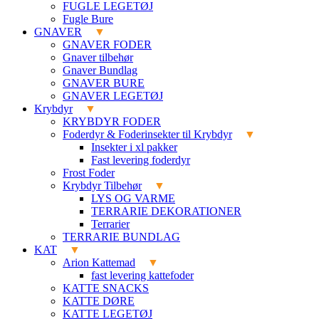
FUGLE LEGETØJ
Fugle Bure
GNAVER
GNAVER FODER
Gnaver tilbehør
Gnaver Bundlag
GNAVER BURE
GNAVER LEGETØJ
Krybdyr
KRYBDYR FODER
Foderdyr & Foderinsekter til Krybdyr
Insekter i xl pakker
Fast levering foderdyr
Frost Foder
Krybdyr Tilbehør
LYS OG VARME
TERRARIE DEKORATIONER
Terrarier
TERRARIE BUNDLAG
KAT
Arion Kattemad
fast levering kattefoder
KATTE SNACKS
KATTE DØRE
KATTE LEGETØJ