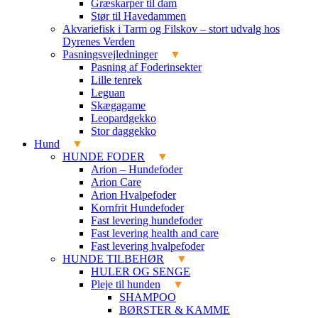
Græskarper til dam
Stør til Havedammen
Akvariefisk i Tarm og Filskov – stort udvalg hos
Dyrenes Verden
Pasningsvejledninger
Pasning af Foderinsekter
Lille tenrek
Leguan
Skægagame
Leopardgekko
Stor daggekko
Hund
HUNDE FODER
Arion – Hundefoder
Arion Care
Arion Hvalpefoder
Kornfrit Hundefoder
Fast levering hundefoder
Fast levering health and care
Fast levering hvalpefoder
HUNDE TILBEHØR
HULER OG SENGE
Pleje til hunden
SHAMPOO
BØRSTER & KAMME