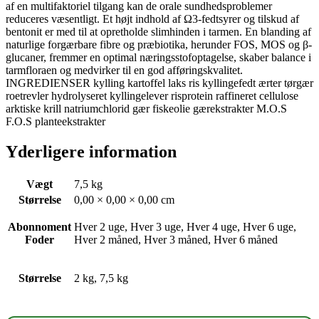
af en multifaktoriel tilgang kan de orale sundhedsproblemer
reduceres væsentligt. Et højt indhold af Ω3-fedtsyrer og tilskud af
bentonit er med til at opretholde slimhinden i tarmen. En blanding af
naturlige forgærbare fibre og præbiotika, herunder FOS, MOS og β-
glucaner, fremmer en optimal næringsstofoptagelse, skaber balance i
tarmfloraen og medvirker til en god afføringskvalitet.
INGREDIENSER kylling kartoffel laks ris kyllingefedt ærter tørgær
roetrevler hydrolyseret kyllingelever risprotein raffineret cellulose
arktiske krill natriumchlorid gær fiskeolie gærekstrakter M.O.S
F.O.S planteekstrakter
Yderligere information
Vægt
7,5 kg
Størrelse
0,00 × 0,00 × 0,00 cm
Abonnoment
Hver 2 uge, Hver 3 uge, Hver 4 uge, Hver 6 uge,
Foder
Hver 2 måned, Hver 3 måned, Hver 6 måned
Størrelse
2 kg, 7,5 kg