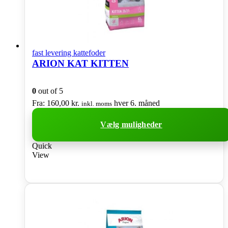
fast levering kattefoder
ARION KAT KITTEN
0
out of 5
Fra:
160,00
kr.
hver 6. måned
inkl. moms
Vælg muligheder
Dette
Quick
vare
View
har
flere
varianter.
Mulighederne
kan
vælges
på
varesiden