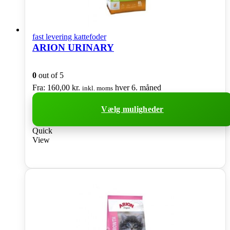
fast levering kattefoder
ARION URINARY
0
out of 5
Fra:
160,00
kr.
hver 6. måned
inkl. moms
Vælg muligheder
Dette
Quick
vare
View
har
flere
varianter.
Mulighederne
kan
vælges
på
varesiden