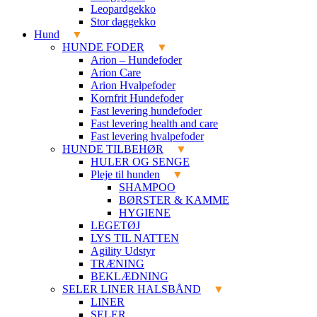
Leopardgekko
Stor daggekko
Hund
HUNDE FODER
Arion – Hundefoder
Arion Care
Arion Hvalpefoder
Kornfrit Hundefoder
Fast levering hundefoder
Fast levering health and care
Fast levering hvalpefoder
HUNDE TILBEHØR
HULER OG SENGE
Pleje til hunden
SHAMPOO
BØRSTER & KAMME
HYGIENE
LEGETØJ
LYS TIL NATTEN
Agility Udstyr
TRÆNING
BEKLÆDNING
SELER LINER HALSBÅND
LINER
SELER