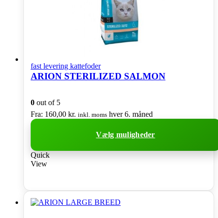
fast levering kattefoder
ARION STERILIZED SALMON
0
out of 5
Fra:
160,00
kr.
hver 6. måned
inkl. moms
Vælg muligheder
Dette
Quick
vare
View
har
flere
varianter.
Mulighederne
kan
vælges