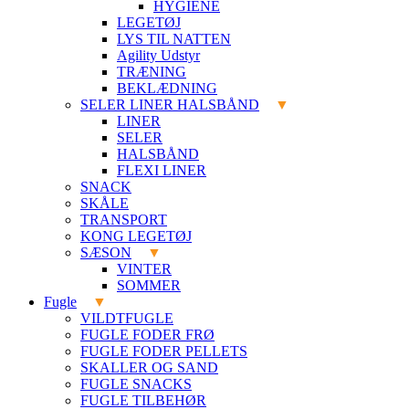
HYGIENE
LEGETØJ
LYS TIL NATTEN
Agility Udstyr
TRÆNING
BEKLÆDNING
SELER LINER HALSBÅND
LINER
SELER
HALSBÅND
FLEXI LINER
SNACK
SKÅLE
TRANSPORT
KONG LEGETØJ
SÆSON
VINTER
SOMMER
Fugle
VILDTFUGLE
FUGLE FODER FRØ
FUGLE FODER PELLETS
SKALLER OG SAND
FUGLE SNACKS
FUGLE TILBEHØR