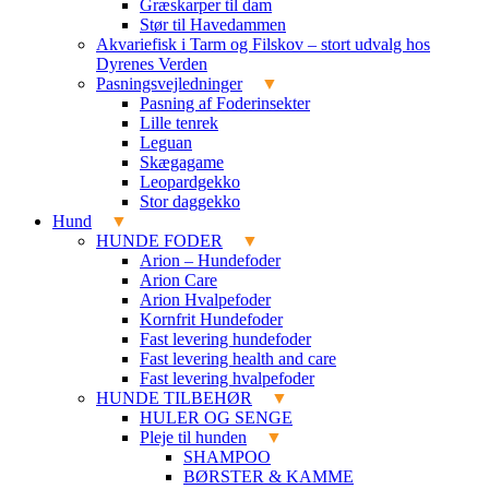
Græskarper til dam
Stør til Havedammen
Akvariefisk i Tarm og Filskov – stort udvalg hos
Dyrenes Verden
Pasningsvejledninger
Pasning af Foderinsekter
Lille tenrek
Leguan
Skægagame
Leopardgekko
Stor daggekko
Hund
HUNDE FODER
Arion – Hundefoder
Arion Care
Arion Hvalpefoder
Kornfrit Hundefoder
Fast levering hundefoder
Fast levering health and care
Fast levering hvalpefoder
HUNDE TILBEHØR
HULER OG SENGE
Pleje til hunden
SHAMPOO
BØRSTER & KAMME