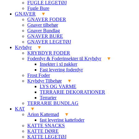
FUGLE LEGETØJ
Fugle Bure
GNAVER
GNAVER FODER
Gnaver tilbehør
Gnaver Bundlag
GNAVER BURE
GNAVER LEGETØJ
Krybdyr
KRYBDYR FODER
Foderdyr & Foderinsekter til Krybdyr
Insekter i xl pakker
Fast levering foderdyr
Frost Foder
Krybdyr Tilbehør
LYS OG VARME
TERRARIE DEKORATIONER
Terrarier
TERRARIE BUNDLAG
KAT
Arion Kattemad
fast levering kattefoder
KATTE SNACKS
KATTE DØRE
KATTE LEGETØJ