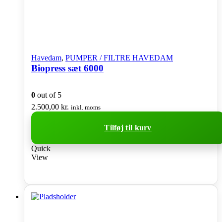
Havedam
,
PUMPER / FILTRE HAVEDAM
Biopress sæt 6000
0
out of 5
2.500,00
kr.
inkl. moms
Tilføj til kurv
Quick
View