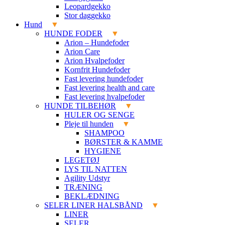
Leopardgekko
Stor daggekko
Hund
HUNDE FODER
Arion – Hundefoder
Arion Care
Arion Hvalpefoder
Kornfrit Hundefoder
Fast levering hundefoder
Fast levering health and care
Fast levering hvalpefoder
HUNDE TILBEHØR
HULER OG SENGE
Pleje til hunden
SHAMPOO
BØRSTER & KAMME
HYGIENE
LEGETØJ
LYS TIL NATTEN
Agility Udstyr
TRÆNING
BEKLÆDNING
SELER LINER HALSBÅND
LINER
SELER