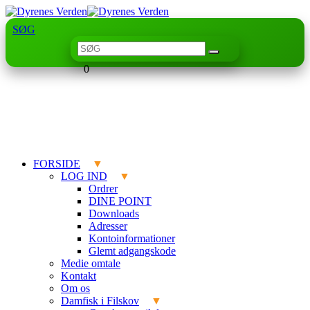
SØG
0
FORSIDE
LOG IND
Ordrer
DINE POINT
Downloads
Adresser
Kontoinformationer
Glemt adgangskode
Medie omtale
Kontakt
Om os
Damfisk i Filskov