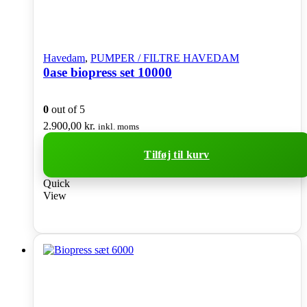
Havedam
,
PUMPER / FILTRE HAVEDAM
0ase biopress set 10000
0
out of 5
2.900,00
kr.
inkl. moms
Tilføj til kurv
Quick
View