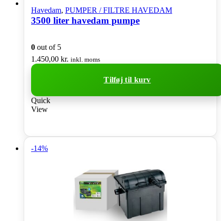
Havedam
,
PUMPER / FILTRE HAVEDAM
3500 liter havedam pumpe
0
out of 5
1.450,00
kr.
inkl. moms
Tilføj til kurv
Quick
View
-14%