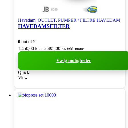
Havedam
,
OUTLET
,
PUMPER / FILTRE HAVEDAM
HAVEDAMSFILTER
0
out of 5
Prisinterval:
1.450,00
kr.
–
2.495,00
kr.
inkl. moms
1.450,00 kr.
til
Vælg muligheder
2.495,00 kr.
Dette
Quick
vare
View
har
flere
varianter.
Mulighederne
kan
vælges
på
varesiden