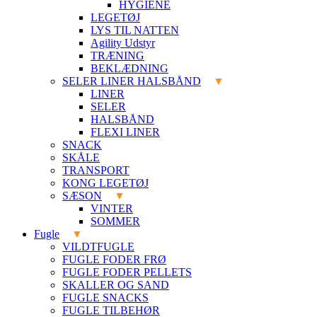
HYGIENE
LEGETØJ
LYS TIL NATTEN
Agility Udstyr
TRÆNING
BEKLÆDNING
SELER LINER HALSBÅND
LINER
SELER
HALSBÅND
FLEXI LINER
SNACK
SKÅLE
TRANSPORT
KONG LEGETØJ
SÆSON
VINTER
SOMMER
Fugle
VILDTFUGLE
FUGLE FODER FRØ
FUGLE FODER PELLETS
SKALLER OG SAND
FUGLE SNACKS
FUGLE TILBEHØR