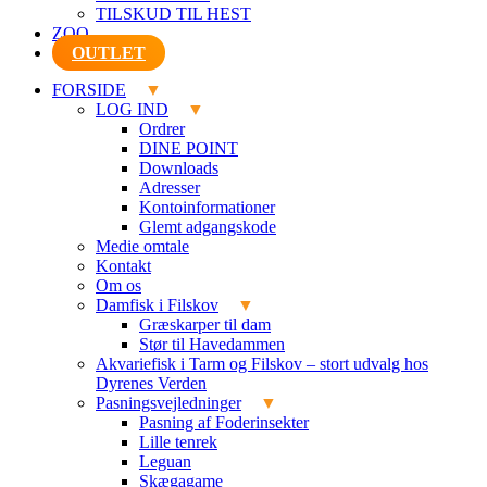
TILSKUD TIL HEST
ZOO
OUTLET
FORSIDE
LOG IND
Ordrer
DINE POINT
Downloads
Adresser
Kontoinformationer
Glemt adgangskode
Medie omtale
Kontakt
Om os
Damfisk i Filskov
Græskarper til dam
Stør til Havedammen
Akvariefisk i Tarm og Filskov – stort udvalg hos
Dyrenes Verden
Pasningsvejledninger
Pasning af Foderinsekter
Lille tenrek
Leguan
Skægagame