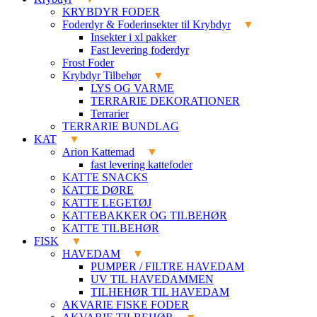
KRYBDYR FODER
Foderdyr & Foderinsekter til Krybdyr
Insekter i xl pakker
Fast levering foderdyr
Frost Foder
Krybdyr Tilbehør
LYS OG VARME
TERRARIE DEKORATIONER
Terrarier
TERRARIE BUNDLAG
KAT
Arion Kattemad
fast levering kattefoder
KATTE SNACKS
KATTE DØRE
KATTE LEGETØJ
KATTEBAKKER OG TILBEHØR
KATTE TILBEHØR
FISK
HAVEDAM
PUMPER / FILTRE HAVEDAM
UV TIL HAVEDAMMEN
TILHEHØR TIL HAVEDAM
AKVARIE FISKE FODER