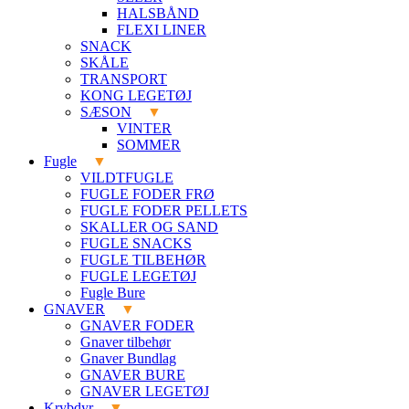
HALSBÅND
FLEXI LINER
SNACK
SKÅLE
TRANSPORT
KONG LEGETØJ
SÆSON
VINTER
SOMMER
Fugle
VILDTFUGLE
FUGLE FODER FRØ
FUGLE FODER PELLETS
SKALLER OG SAND
FUGLE SNACKS
FUGLE TILBEHØR
FUGLE LEGETØJ
Fugle Bure
GNAVER
GNAVER FODER
Gnaver tilbehør
Gnaver Bundlag
GNAVER BURE
GNAVER LEGETØJ
Krybdyr