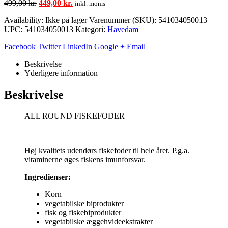
Den
Den
499,00
kr.
449,00
kr.
inkl. moms
oprindelige
aktuelle
Availability:
Ikke på lager
Varenummer (SKU):
541034050013
pris
pris
UPC
:
541034050013
Kategori:
Havedam
var:
er:
499,00 kr..
449,00 kr..
Facebook
Twitter
LinkedIn
Google +
Email
Beskrivelse
Yderligere information
Beskrivelse
ALL ROUND FISKEFODER
Høj kvalitets udendørs fiskefoder til hele året. P.g.a.
vitaminerne øges fiskens imunforsvar.
Ingredienser:
Korn
vegetabilske biprodukter
fisk og fiskebiprodukter
vegetabilske æggehvideekstrakter