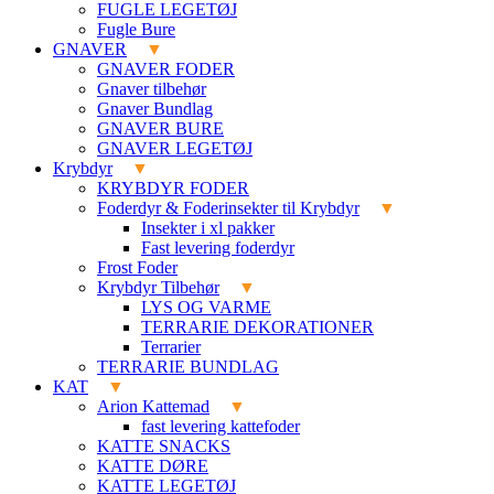
FUGLE LEGETØJ
Fugle Bure
GNAVER
GNAVER FODER
Gnaver tilbehør
Gnaver Bundlag
GNAVER BURE
GNAVER LEGETØJ
Krybdyr
KRYBDYR FODER
Foderdyr & Foderinsekter til Krybdyr
Insekter i xl pakker
Fast levering foderdyr
Frost Foder
Krybdyr Tilbehør
LYS OG VARME
TERRARIE DEKORATIONER
Terrarier
TERRARIE BUNDLAG
KAT
Arion Kattemad
fast levering kattefoder
KATTE SNACKS
KATTE DØRE
KATTE LEGETØJ