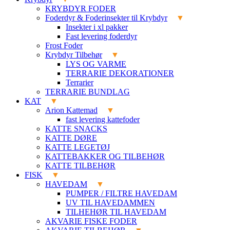
KRYBDYR FODER
Foderdyr & Foderinsekter til Krybdyr
Insekter i xl pakker
Fast levering foderdyr
Frost Foder
Krybdyr Tilbehør
LYS OG VARME
TERRARIE DEKORATIONER
Terrarier
TERRARIE BUNDLAG
KAT
Arion Kattemad
fast levering kattefoder
KATTE SNACKS
KATTE DØRE
KATTE LEGETØJ
KATTEBAKKER OG TILBEHØR
KATTE TILBEHØR
FISK
HAVEDAM
PUMPER / FILTRE HAVEDAM
UV TIL HAVEDAMMEN
TILHEHØR TIL HAVEDAM
AKVARIE FISKE FODER