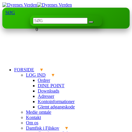
SØG
0
FORSIDE
LOG IND
Ordrer
DINE POINT
Downloads
Adresser
Kontoinformationer
Glemt adgangskode
Medie omtale
Kontakt
Om os
Damfisk i Filskov