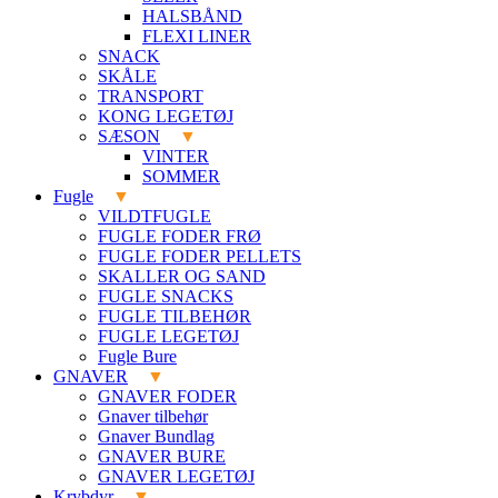
HALSBÅND
FLEXI LINER
SNACK
SKÅLE
TRANSPORT
KONG LEGETØJ
SÆSON
VINTER
SOMMER
Fugle
VILDTFUGLE
FUGLE FODER FRØ
FUGLE FODER PELLETS
SKALLER OG SAND
FUGLE SNACKS
FUGLE TILBEHØR
FUGLE LEGETØJ
Fugle Bure
GNAVER
GNAVER FODER
Gnaver tilbehør
Gnaver Bundlag
GNAVER BURE
GNAVER LEGETØJ
Krybdyr