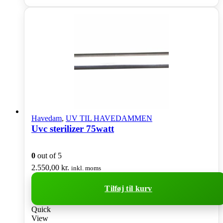
Havedam
,
UV TIL HAVEDAMMEN
Uvc sterilizer 75watt
0
out of 5
2.550,00
kr.
inkl. moms
Tilføj til kurv
Quick
View