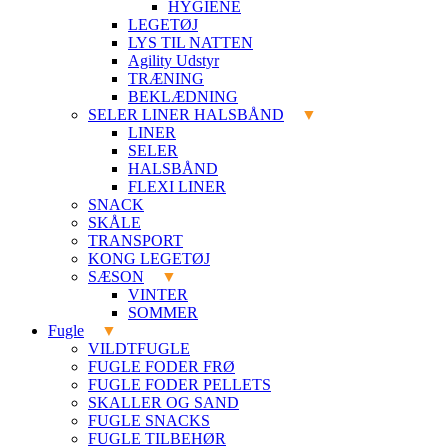
HYGIENE
LEGETØJ
LYS TIL NATTEN
Agility Udstyr
TRÆNING
BEKLÆDNING
SELER LINER HALSBÅND
LINER
SELER
HALSBÅND
FLEXI LINER
SNACK
SKÅLE
TRANSPORT
KONG LEGETØJ
SÆSON
VINTER
SOMMER
Fugle
VILDTFUGLE
FUGLE FODER FRØ
FUGLE FODER PELLETS
SKALLER OG SAND
FUGLE SNACKS
FUGLE TILBEHØR