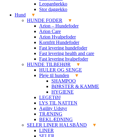
Leopardgekko
Stor daggekko
Hund
HUNDE FODER
Arion – Hundefoder
Arion Care
Arion Hvalpefoder
Kornfrit Hundefoder
Fast levering hundefoder
Fast levering health and care
Fast levering hvalpefoder
HUNDE TILBEHØR
HULER OG SENGE
Pleje til hunden
SHAMPOO
BØRSTER & KAMME
HYGIENE
LEGETØJ
LYS TIL NATTEN
Agility Udstyr
TRÆNING
BEKLÆDNING
SELER LINER HALSBÅND
LINER
SELER