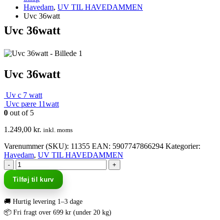
Havedam
,
UV TIL HAVEDAMMEN
Uvc 36watt
Uvc 36watt
Uvc 36watt
Uv c 7 watt
Uvc pære 11watt
0
out of 5
1.249,00
kr.
inkl. moms
Varenummer (SKU):
11355
EAN
:
5907747866294
Kategorier:
Havedam
,
UV TIL HAVEDAMMEN
-
+
Tilføj til kurv
🚚 Hurtig levering 1–3 dage
📦 Fri fragt over 699 kr (under 20 kg)