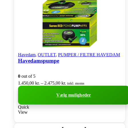
Havedam
,
OUTLET
,
PUMPER / FILTRE HAVEDAM
Havedamspumpe
0
out of 5
Prisinterval:
1.450,00
kr.
–
2.475,00
kr.
inkl. moms
1.450,00 kr.
til
Vælg muligheder
2.475,00 kr.
Dette
Quick
vare
View
har
flere
varianter.