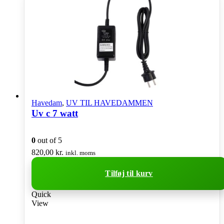
Mulighederne
kan
vælges
på
varesiden
Havedam
,
UV TIL HAVEDAMMEN
Uv c 7 watt
0
out of 5
820,00
kr.
inkl. moms
Tilføj til kurv
Quick
View