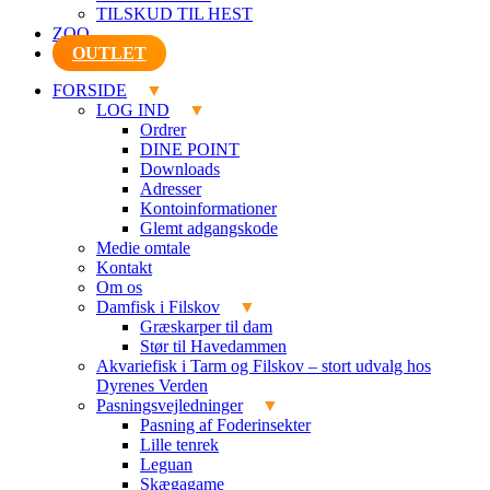
TILSKUD TIL HEST
ZOO
OUTLET
FORSIDE
LOG IND
Ordrer
DINE POINT
Downloads
Adresser
Kontoinformationer
Glemt adgangskode
Medie omtale
Kontakt
Om os
Damfisk i Filskov
Græskarper til dam
Stør til Havedammen
Akvariefisk i Tarm og Filskov – stort udvalg hos
Dyrenes Verden
Pasningsvejledninger
Pasning af Foderinsekter
Lille tenrek
Leguan
Skægagame