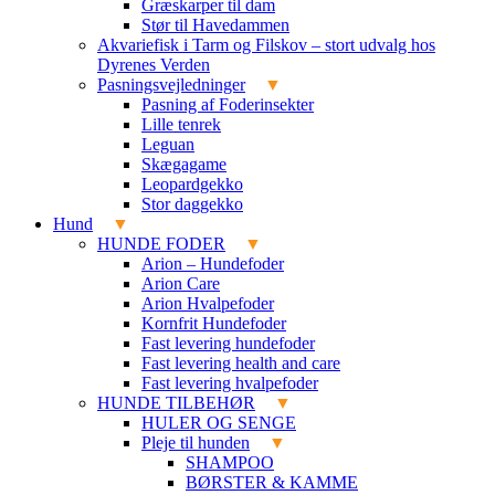
Græskarper til dam
Stør til Havedammen
Akvariefisk i Tarm og Filskov – stort udvalg hos
Dyrenes Verden
Pasningsvejledninger
Pasning af Foderinsekter
Lille tenrek
Leguan
Skægagame
Leopardgekko
Stor daggekko
Hund
HUNDE FODER
Arion – Hundefoder
Arion Care
Arion Hvalpefoder
Kornfrit Hundefoder
Fast levering hundefoder
Fast levering health and care
Fast levering hvalpefoder
HUNDE TILBEHØR
HULER OG SENGE
Pleje til hunden
SHAMPOO
BØRSTER & KAMME