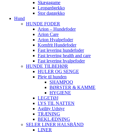
Skægagame
Leopardgekko
Stor daggekko
Hund
HUNDE FODER
Arion – Hundefoder
Arion Care
Arion Hvalpefoder
Kornfrit Hundefoder
Fast levering hundefoder
Fast levering health and care
Fast levering hvalpefoder
HUNDE TILBEHØR
HULER OG SENGE
Pleje til hunden
SHAMPOO
BØRSTER & KAMME
HYGIENE
LEGETØJ
LYS TIL NATTEN
Agility Udstyr
TRÆNING
BEKLÆDNING
SELER LINER HALSBÅND
LINER