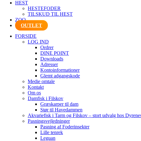
HEST
HESTEFODER
TILSKUD TIL HEST
ZOO
OUTLET
FORSIDE
LOG IND
Ordrer
DINE POINT
Downloads
Adresser
Kontoinformationer
Glemt adgangskode
Medie omtale
Kontakt
Om os
Damfisk i Filskov
Græskarper til dam
Stør til Havedammen
Akvariefisk i Tarm og Filskov – stort udvalg hos Dyrene
Pasningsvejledninger
Pasning af Foderinsekter
Lille tenrek
Leguan