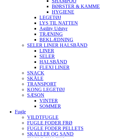
SHAMPOO
BØRSTER & KAMME
HYGIENE
LEGETØJ
LYS TIL NATTEN
Agility Udstyr
TRÆNING
BEKLÆDNING
SELER LINER HALSBÅND
LINER
SELER
HALSBÅND
FLEXI LINER
SNACK
SKÅLE
TRANSPORT
KONG LEGETØJ
SÆSON
VINTER
SOMMER
Fugle
VILDTFUGLE
FUGLE FODER FRØ
FUGLE FODER PELLETS
SKALLER OG SAND