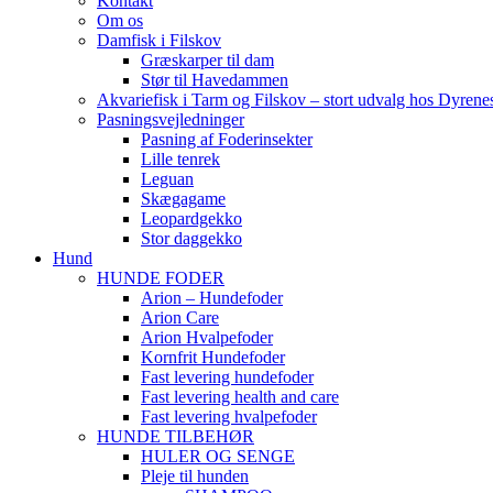
Kontakt
Om os
Damfisk i Filskov
Græskarper til dam
Stør til Havedammen
Akvariefisk i Tarm og Filskov – stort udvalg hos Dyrene
Pasningsvejledninger
Pasning af Foderinsekter
Lille tenrek
Leguan
Skægagame
Leopardgekko
Stor daggekko
Hund
HUNDE FODER
Arion – Hundefoder
Arion Care
Arion Hvalpefoder
Kornfrit Hundefoder
Fast levering hundefoder
Fast levering health and care
Fast levering hvalpefoder
HUNDE TILBEHØR
HULER OG SENGE
Pleje til hunden