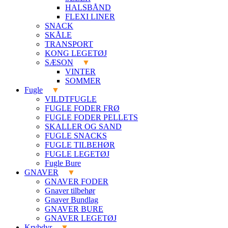
HALSBÅND
FLEXI LINER
SNACK
SKÅLE
TRANSPORT
KONG LEGETØJ
SÆSON
VINTER
SOMMER
Fugle
VILDTFUGLE
FUGLE FODER FRØ
FUGLE FODER PELLETS
SKALLER OG SAND
FUGLE SNACKS
FUGLE TILBEHØR
FUGLE LEGETØJ
Fugle Bure
GNAVER
GNAVER FODER
Gnaver tilbehør
Gnaver Bundlag
GNAVER BURE
GNAVER LEGETØJ
Krybdyr