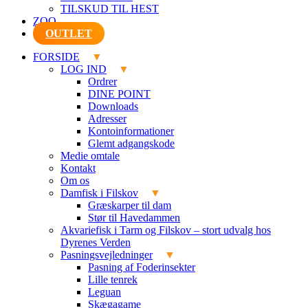
TILSKUD TIL HEST
ZOO
OUTLET
FORSIDE
LOG IND
Ordrer
DINE POINT
Downloads
Adresser
Kontoinformationer
Glemt adgangskode
Medie omtale
Kontakt
Om os
Damfisk i Filskov
Græskarper til dam
Stør til Havedammen
Akvariefisk i Tarm og Filskov – stort udvalg hos
Dyrenes Verden
Pasningsvejledninger
Pasning af Foderinsekter
Lille tenrek
Leguan
Skægagame