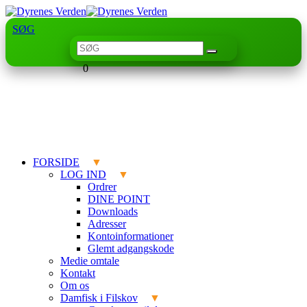
SØG
0
FORSIDE
LOG IND
Ordrer
DINE POINT
Downloads
Adresser
Kontoinformationer
Glemt adgangskode
Medie omtale
Kontakt
Om os
Damfisk i Filskov