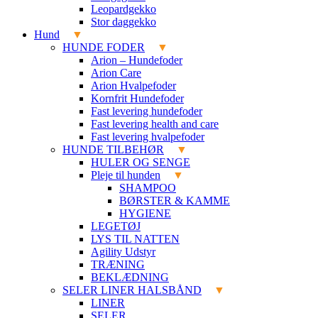
Leopardgekko
Stor daggekko
Hund
HUNDE FODER
Arion – Hundefoder
Arion Care
Arion Hvalpefoder
Kornfrit Hundefoder
Fast levering hundefoder
Fast levering health and care
Fast levering hvalpefoder
HUNDE TILBEHØR
HULER OG SENGE
Pleje til hunden
SHAMPOO
BØRSTER & KAMME
HYGIENE
LEGETØJ
LYS TIL NATTEN
Agility Udstyr
TRÆNING
BEKLÆDNING
SELER LINER HALSBÅND
LINER
SELER