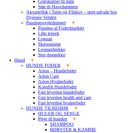
Græskarper til dam
Stør til Havedammen
Akvariefisk i Tarm og Filskov – stort udvalg hos
Dyrenes Verden
Pasningsvejledninger
Pasning af Foderinsekter
Lille tenrek
Leguan
Skægagame
Leopardgekko
Stor daggekko
Hund
HUNDE FODER
Arion – Hundefoder
Arion Care
Arion Hvalpefoder
Kornfrit Hundefoder
Fast levering hundefoder
Fast levering health and care
Fast levering hvalpefoder
HUNDE TILBEHØR
HULER OG SENGE
Pleje til hunden
SHAMPOO
BØRSTER & KAMME