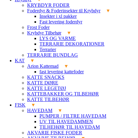
KRYBDYR FODER
Foderdyr & Foderinsekter til Krybdyr
Insekter i xl pakker
Fast levering foderdyr
Frost Foder
Krybdyr Tilbehør
LYS OG VARME
TERRARIE DEKORATIONER
Terrarier
TERRARIE BUNDLAG
KAT
Arion Kattemad
fast levering kattefoder
KATTE SNACKS
KATTE DØRE
KATTE LEGETØJ
KATTEBAKKER OG TILBEHØR
KATTE TILBEHØR
FISK
HAVEDAM
PUMPER / FILTRE HAVEDAM
UV TIL HAVEDAMMEN
TILHEHØR TIL HAVEDAM
AKVARIE FISKE FODER