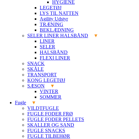
HYGIENE
LEGETØJ
LYS TIL NATTEN
Agility Udstyr
TRÆNING
BEKLÆDNING
SELER LINER HALSBÅND
LINER
SELER
HALSBÅND
FLEXI LINER
SNACK
SKÅLE
TRANSPORT
KONG LEGETØJ
SÆSON
VINTER
SOMMER
Fugle
VILDTFUGLE
FUGLE FODER FRØ
FUGLE FODER PELLETS
SKALLER OG SAND
FUGLE SNACKS
FUGLE TILBEHØR