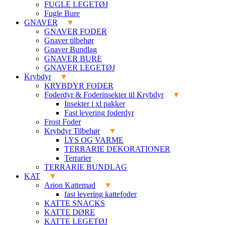
FUGLE LEGETØJ
Fugle Bure
GNAVER
GNAVER FODER
Gnaver tilbehør
Gnaver Bundlag
GNAVER BURE
GNAVER LEGETØJ
Krybdyr
KRYBDYR FODER
Foderdyr & Foderinsekter til Krybdyr
Insekter i xl pakker
Fast levering foderdyr
Frost Foder
Krybdyr Tilbehør
LYS OG VARME
TERRARIE DEKORATIONER
Terrarier
TERRARIE BUNDLAG
KAT
Arion Kattemad
fast levering kattefoder
KATTE SNACKS
KATTE DØRE
KATTE LEGETØJ