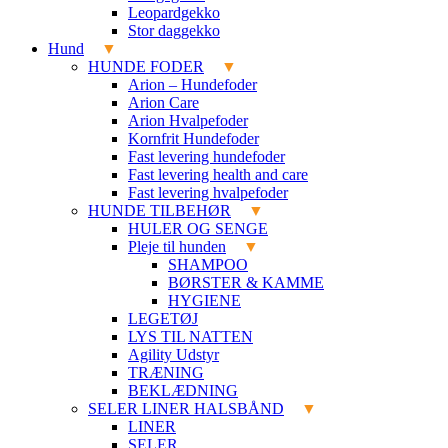
Leopardgekko
Stor daggekko
Hund
HUNDE FODER
Arion – Hundefoder
Arion Care
Arion Hvalpefoder
Kornfrit Hundefoder
Fast levering hundefoder
Fast levering health and care
Fast levering hvalpefoder
HUNDE TILBEHØR
HULER OG SENGE
Pleje til hunden
SHAMPOO
BØRSTER & KAMME
HYGIENE
LEGETØJ
LYS TIL NATTEN
Agility Udstyr
TRÆNING
BEKLÆDNING
SELER LINER HALSBÅND
LINER
SELER