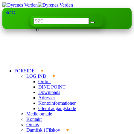
SØG
0
FORSIDE
LOG IND
Ordrer
DINE POINT
Downloads
Adresser
Kontoinformationer
Glemt adgangskode
Medie omtale
Kontakt
Om os
Damfisk i Filskov