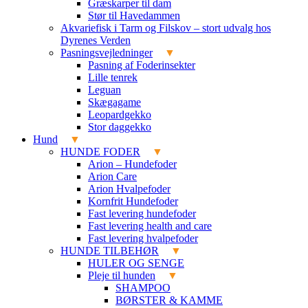
Græskarper til dam
Stør til Havedammen
Akvariefisk i Tarm og Filskov – stort udvalg hos
Dyrenes Verden
Pasningsvejledninger
Pasning af Foderinsekter
Lille tenrek
Leguan
Skægagame
Leopardgekko
Stor daggekko
Hund
HUNDE FODER
Arion – Hundefoder
Arion Care
Arion Hvalpefoder
Kornfrit Hundefoder
Fast levering hundefoder
Fast levering health and care
Fast levering hvalpefoder
HUNDE TILBEHØR
HULER OG SENGE
Pleje til hunden
SHAMPOO
BØRSTER & KAMME