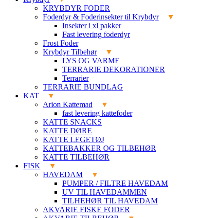
KRYBDYR FODER
Foderdyr & Foderinsekter til Krybdyr
Insekter i xl pakker
Fast levering foderdyr
Frost Foder
Krybdyr Tilbehør
LYS OG VARME
TERRARIE DEKORATIONER
Terrarier
TERRARIE BUNDLAG
KAT
Arion Kattemad
fast levering kattefoder
KATTE SNACKS
KATTE DØRE
KATTE LEGETØJ
KATTEBAKKER OG TILBEHØR
KATTE TILBEHØR
FISK
HAVEDAM
PUMPER / FILTRE HAVEDAM
UV TIL HAVEDAMMEN
TILHEHØR TIL HAVEDAM
AKVARIE FISKE FODER