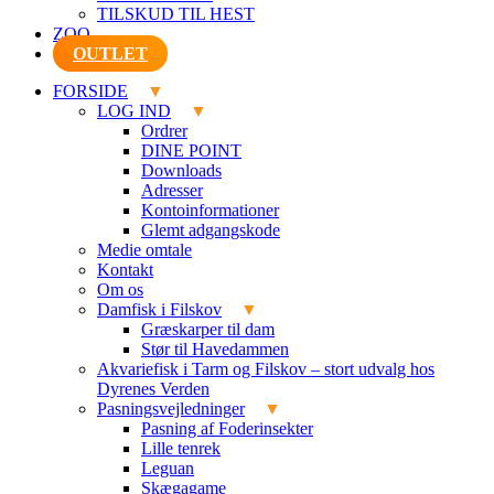
TILSKUD TIL HEST
ZOO
OUTLET
FORSIDE
LOG IND
Ordrer
DINE POINT
Downloads
Adresser
Kontoinformationer
Glemt adgangskode
Medie omtale
Kontakt
Om os
Damfisk i Filskov
Græskarper til dam
Stør til Havedammen
Akvariefisk i Tarm og Filskov – stort udvalg hos
Dyrenes Verden
Pasningsvejledninger
Pasning af Foderinsekter
Lille tenrek
Leguan
Skægagame