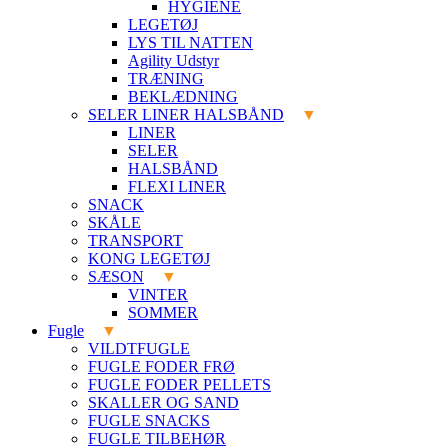
HYGIENE
LEGETØJ
LYS TIL NATTEN
Agility Udstyr
TRÆNING
BEKLÆDNING
SELER LINER HALSBÅND
LINER
SELER
HALSBÅND
FLEXI LINER
SNACK
SKÅLE
TRANSPORT
KONG LEGETØJ
SÆSON
VINTER
SOMMER
Fugle
VILDTFUGLE
FUGLE FODER FRØ
FUGLE FODER PELLETS
SKALLER OG SAND
FUGLE SNACKS
FUGLE TILBEHØR