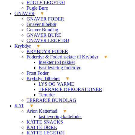
FUGLE LEGETØJ
Fugle Bure
GNAVER
GNAVER FODER
Gnaver tilbehør
Gnaver Bundlag
GNAVER BURE
GNAVER LEGETØJ
Krybdyr
KRYBDYR FODER
Foderdyr & Foderinsekter til Krybdyr
Insekter i xl pakker
Fast levering foderdyr
Frost Foder
Krybdyr Tilbehør
LYS OG VARME
TERRARIE DEKORATIONER
Terrarier
TERRARIE BUNDLAG
KAT
Arion Kattemad
fast levering kattefoder
KATTE SNACKS
KATTE DØRE
KATTE LEGETØJ