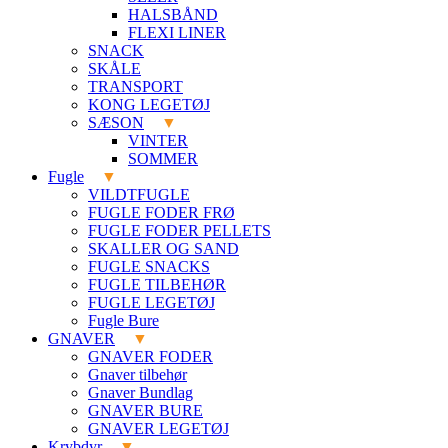
HALSBÅND
FLEXI LINER
SNACK
SKÅLE
TRANSPORT
KONG LEGETØJ
SÆSON
VINTER
SOMMER
Fugle
VILDTFUGLE
FUGLE FODER FRØ
FUGLE FODER PELLETS
SKALLER OG SAND
FUGLE SNACKS
FUGLE TILBEHØR
FUGLE LEGETØJ
Fugle Bure
GNAVER
GNAVER FODER
Gnaver tilbehør
Gnaver Bundlag
GNAVER BURE
GNAVER LEGETØJ
Krybdyr