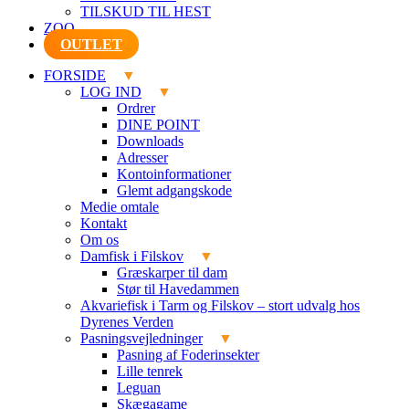
TILSKUD TIL HEST
ZOO
OUTLET
FORSIDE
LOG IND
Ordrer
DINE POINT
Downloads
Adresser
Kontoinformationer
Glemt adgangskode
Medie omtale
Kontakt
Om os
Damfisk i Filskov
Græskarper til dam
Stør til Havedammen
Akvariefisk i Tarm og Filskov – stort udvalg hos
Dyrenes Verden
Pasningsvejledninger
Pasning af Foderinsekter
Lille tenrek
Leguan
Skægagame