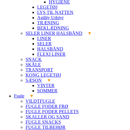
HYGIENE
LEGETØJ
LYS TIL NATTEN
Agility Udstyr
TRÆNING
BEKLÆDNING
SELER LINER HALSBÅND
LINER
SELER
HALSBÅND
FLEXI LINER
SNACK
SKÅLE
TRANSPORT
KONG LEGETØJ
SÆSON
VINTER
SOMMER
Fugle
VILDTFUGLE
FUGLE FODER FRØ
FUGLE FODER PELLETS
SKALLER OG SAND
FUGLE SNACKS
FUGLE TILBEHØR