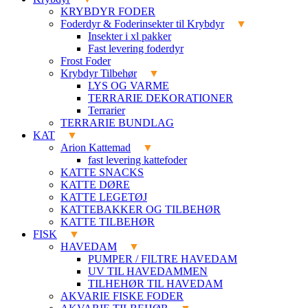
KRYBDYR FODER
Foderdyr & Foderinsekter til Krybdyr
Insekter i xl pakker
Fast levering foderdyr
Frost Foder
Krybdyr Tilbehør
LYS OG VARME
TERRARIE DEKORATIONER
Terrarier
TERRARIE BUNDLAG
KAT
Arion Kattemad
fast levering kattefoder
KATTE SNACKS
KATTE DØRE
KATTE LEGETØJ
KATTEBAKKER OG TILBEHØR
KATTE TILBEHØR
FISK
HAVEDAM
PUMPER / FILTRE HAVEDAM
UV TIL HAVEDAMMEN
TILHEHØR TIL HAVEDAM
AKVARIE FISKE FODER