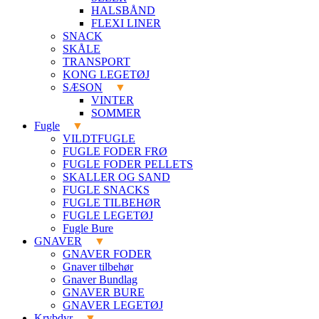
HALSBÅND
FLEXI LINER
SNACK
SKÅLE
TRANSPORT
KONG LEGETØJ
SÆSON
VINTER
SOMMER
Fugle
VILDTFUGLE
FUGLE FODER FRØ
FUGLE FODER PELLETS
SKALLER OG SAND
FUGLE SNACKS
FUGLE TILBEHØR
FUGLE LEGETØJ
Fugle Bure
GNAVER
GNAVER FODER
Gnaver tilbehør
Gnaver Bundlag
GNAVER BURE
GNAVER LEGETØJ
Krybdyr