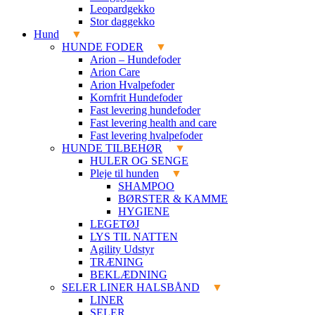
Leopardgekko
Stor daggekko
Hund
HUNDE FODER
Arion – Hundefoder
Arion Care
Arion Hvalpefoder
Kornfrit Hundefoder
Fast levering hundefoder
Fast levering health and care
Fast levering hvalpefoder
HUNDE TILBEHØR
HULER OG SENGE
Pleje til hunden
SHAMPOO
BØRSTER & KAMME
HYGIENE
LEGETØJ
LYS TIL NATTEN
Agility Udstyr
TRÆNING
BEKLÆDNING
SELER LINER HALSBÅND
LINER
SELER