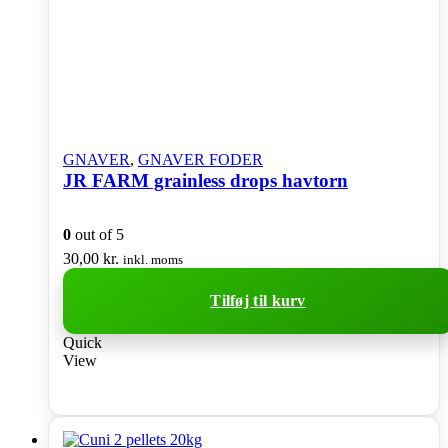
GNAVER
,
GNAVER FODER
JR FARM grainless drops havtorn
0
out of 5
30,00
kr.
inkl. moms
Tilføj til kurv
Quick
View