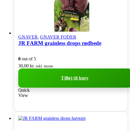
GNAVER
,
GNAVER FODER
JR FARM grainless drops rødbede
0
out of 5
30,00
kr.
inkl. moms
Tilføj til kurv
Quick
View