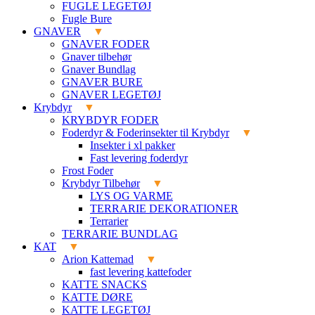
FUGLE LEGETØJ
Fugle Bure
GNAVER
GNAVER FODER
Gnaver tilbehør
Gnaver Bundlag
GNAVER BURE
GNAVER LEGETØJ
Krybdyr
KRYBDYR FODER
Foderdyr & Foderinsekter til Krybdyr
Insekter i xl pakker
Fast levering foderdyr
Frost Foder
Krybdyr Tilbehør
LYS OG VARME
TERRARIE DEKORATIONER
Terrarier
TERRARIE BUNDLAG
KAT
Arion Kattemad
fast levering kattefoder
KATTE SNACKS
KATTE DØRE
KATTE LEGETØJ