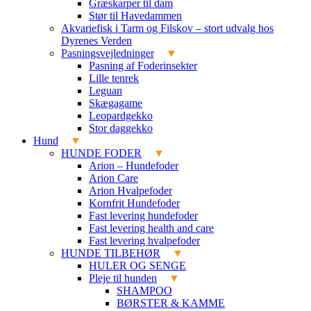
Græskarper til dam
Stør til Havedammen
Akvariefisk i Tarm og Filskov – stort udvalg hos
Dyrenes Verden
Pasningsvejledninger
Pasning af Foderinsekter
Lille tenrek
Leguan
Skægagame
Leopardgekko
Stor daggekko
Hund
HUNDE FODER
Arion – Hundefoder
Arion Care
Arion Hvalpefoder
Kornfrit Hundefoder
Fast levering hundefoder
Fast levering health and care
Fast levering hvalpefoder
HUNDE TILBEHØR
HULER OG SENGE
Pleje til hunden
SHAMPOO
BØRSTER & KAMME