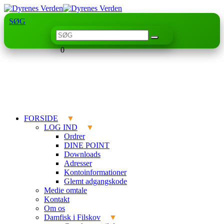
SØG
0
FORSIDE
LOG IND
Ordrer
DINE POINT
Downloads
Adresser
Kontoinformationer
Glemt adgangskode
Medie omtale
Kontakt
Om os
Damfisk i Filskov