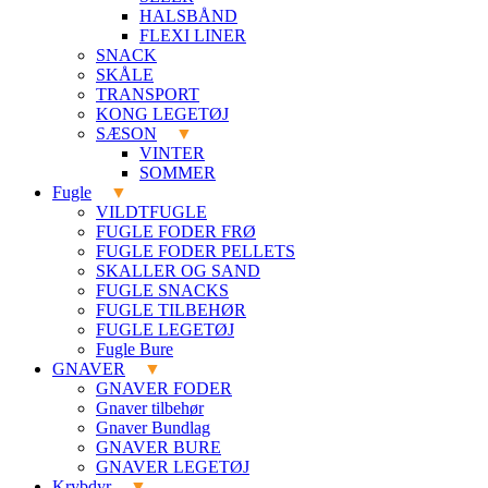
HALSBÅND
FLEXI LINER
SNACK
SKÅLE
TRANSPORT
KONG LEGETØJ
SÆSON
VINTER
SOMMER
Fugle
VILDTFUGLE
FUGLE FODER FRØ
FUGLE FODER PELLETS
SKALLER OG SAND
FUGLE SNACKS
FUGLE TILBEHØR
FUGLE LEGETØJ
Fugle Bure
GNAVER
GNAVER FODER
Gnaver tilbehør
Gnaver Bundlag
GNAVER BURE
GNAVER LEGETØJ
Krybdyr