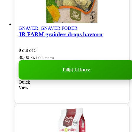
GNAVER
,
GNAVER FODER
JR FARM grainless drops havtorn
0
out of 5
30,00
kr.
inkl. moms
Tilføj til kurv
Quick
View