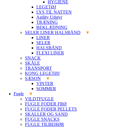
HYGIENE
LEGETØJ
LYS TIL NATTEN
Agility Udstyr
TRÆNING
BEKLÆDNING
SELER LINER HALSBÅND
LINER
SELER
HALSBÅND
FLEXI LINER
SNACK
SKÅLE
TRANSPORT
KONG LEGETØJ
SÆSON
VINTER
SOMMER
Fugle
VILDTFUGLE
FUGLE FODER FRØ
FUGLE FODER PELLETS
SKALLER OG SAND
FUGLE SNACKS
FUGLE TILBEHØR