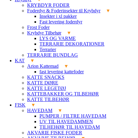
KRYBDYR FODER
Foderdyr & Foderinsekter til Krybdyr
Insekter i xl pakker
Fast levering foderdyr
Frost Foder
Krybdyr Tilbehør
LYS OG VARME
TERRARIE DEKORATIONER
Terrarier
TERRARIE BUNDLAG
KAT
Arion Kattemad
fast levering kattefoder
KATTE SNACKS
KATTE DØRE
KATTE LEGETØJ
KATTEBAKKER OG TILBEHØR
KATTE TILBEHØR
FISK
HAVEDAM
PUMPER / FILTRE HAVEDAM
UV TIL HAVEDAMMEN
TILHEHØR TIL HAVEDAM
AKVARIE FISKE FODER