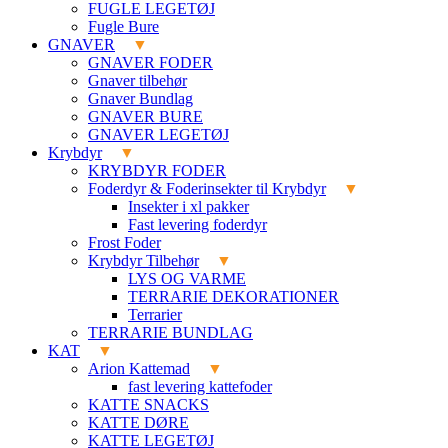
FUGLE LEGETØJ
Fugle Bure
GNAVER
GNAVER FODER
Gnaver tilbehør
Gnaver Bundlag
GNAVER BURE
GNAVER LEGETØJ
Krybdyr
KRYBDYR FODER
Foderdyr & Foderinsekter til Krybdyr
Insekter i xl pakker
Fast levering foderdyr
Frost Foder
Krybdyr Tilbehør
LYS OG VARME
TERRARIE DEKORATIONER
Terrarier
TERRARIE BUNDLAG
KAT
Arion Kattemad
fast levering kattefoder
KATTE SNACKS
KATTE DØRE
KATTE LEGETØJ