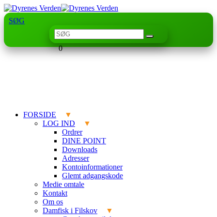
SØG
0
FORSIDE
LOG IND
Ordrer
DINE POINT
Downloads
Adresser
Kontoinformationer
Glemt adgangskode
Medie omtale
Kontakt
Om os
Damfisk i Filskov