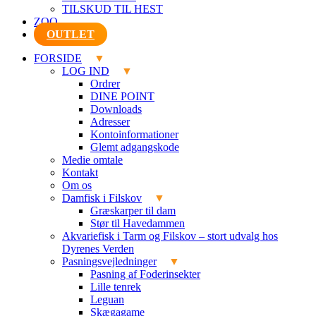
TILSKUD TIL HEST
ZOO
OUTLET
FORSIDE
LOG IND
Ordrer
DINE POINT
Downloads
Adresser
Kontoinformationer
Glemt adgangskode
Medie omtale
Kontakt
Om os
Damfisk i Filskov
Græskarper til dam
Stør til Havedammen
Akvariefisk i Tarm og Filskov – stort udvalg hos
Dyrenes Verden
Pasningsvejledninger
Pasning af Foderinsekter
Lille tenrek
Leguan
Skægagame