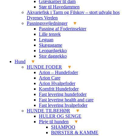
Græskarper til dam
Stør til Havedammen
Akvariefisk i Tarm og Filskov – stort udvalg hos
Dyrenes Verden
Pasningsvejledninger
Pasning af Foderinsekter
Lille tenrek
Leguan
Skægagame
Leopardgekko
Stor daggekko
Hund
HUNDE FODER
Arion – Hundefoder
Arion Care
Arion Hvalpefoder
Kornfrit Hundefoder
Fast levering hundefoder
Fast levering health and care
Fast levering hvalpefoder
HUNDE TILBEHØR
HULER OG SENGE
Pleje til hunden
SHAMPOO
BØRSTER & KAMME