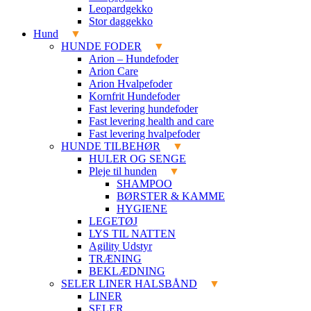
Leopardgekko
Stor daggekko
Hund
HUNDE FODER
Arion – Hundefoder
Arion Care
Arion Hvalpefoder
Kornfrit Hundefoder
Fast levering hundefoder
Fast levering health and care
Fast levering hvalpefoder
HUNDE TILBEHØR
HULER OG SENGE
Pleje til hunden
SHAMPOO
BØRSTER & KAMME
HYGIENE
LEGETØJ
LYS TIL NATTEN
Agility Udstyr
TRÆNING
BEKLÆDNING
SELER LINER HALSBÅND
LINER
SELER