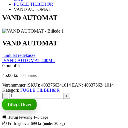
FUGLE TILBEHØR
VAND AUTOMAT
VAND AUTOMAT
VAND AUTOMAT
undulat redekasse
VAND AUTOMAT 400ML
0
out of 5
45,00
kr.
inkl. moms
Varenummer (SKU):
4033766341014
EAN
:
4033766341014
Kategori:
FUGLE TILBEHØR
-
+
Tilføj til kurv
🚚 Hurtig levering 1–3 dage
📦 Fri fragt over 699 kr (under 20 kg)