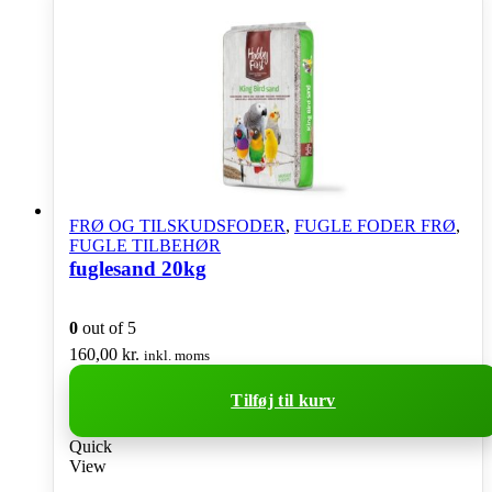
FRØ OG TILSKUDSFODER
,
FUGLE FODER FRØ
,
FUGLE TILBEHØR
fuglesand 20kg
0
out of 5
160,00
kr.
inkl. moms
Tilføj til kurv
Quick
View