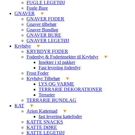
FUGLE LEGETØJ
Fugle Bure
GNAVER
GNAVER FODER
Gnaver tilbehør
Gnaver Bundlag
GNAVER BURE
GNAVER LEGETØJ
Krybdyr
KRYBDYR FODER
Foderdyr & Foderinsekter til Krybdyr
Insekter i xl pakker
Fast levering foderdyr
Frost Foder
Krybdyr Tilbehør
LYS OG VARME
TERRARIE DEKORATIONER
Terrarier
TERRARIE BUNDLAG
KAT
Arion Kattemad
fast levering kattefoder
KATTE SNACKS
KATTE DØRE
KATTE LEGETØJ