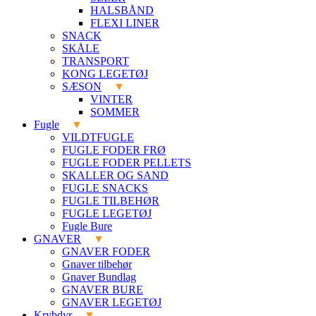
HALSBÅND
FLEXI LINER
SNACK
SKÅLE
TRANSPORT
KONG LEGETØJ
SÆSON
VINTER
SOMMER
Fugle
VILDTFUGLE
FUGLE FODER FRØ
FUGLE FODER PELLETS
SKALLER OG SAND
FUGLE SNACKS
FUGLE TILBEHØR
FUGLE LEGETØJ
Fugle Bure
GNAVER
GNAVER FODER
Gnaver tilbehør
Gnaver Bundlag
GNAVER BURE
GNAVER LEGETØJ
Krybdyr