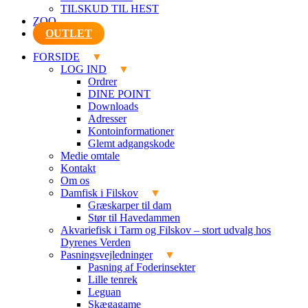
TILSKUD TIL HEST
ZOO
OUTLET
FORSIDE
LOG IND
Ordrer
DINE POINT
Downloads
Adresser
Kontoinformationer
Glemt adgangskode
Medie omtale
Kontakt
Om os
Damfisk i Filskov
Græskarper til dam
Stør til Havedammen
Akvariefisk i Tarm og Filskov – stort udvalg hos
Dyrenes Verden
Pasningsvejledninger
Pasning af Foderinsekter
Lille tenrek
Leguan
Skægagame