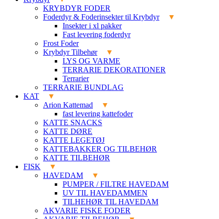
KRYBDYR FODER
Foderdyr & Foderinsekter til Krybdyr
Insekter i xl pakker
Fast levering foderdyr
Frost Foder
Krybdyr Tilbehør
LYS OG VARME
TERRARIE DEKORATIONER
Terrarier
TERRARIE BUNDLAG
KAT
Arion Kattemad
fast levering kattefoder
KATTE SNACKS
KATTE DØRE
KATTE LEGETØJ
KATTEBAKKER OG TILBEHØR
KATTE TILBEHØR
FISK
HAVEDAM
PUMPER / FILTRE HAVEDAM
UV TIL HAVEDAMMEN
TILHEHØR TIL HAVEDAM
AKVARIE FISKE FODER