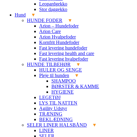
Leopardgekko
Stor daggekko
Hund
HUNDE FODER
Arion – Hundefoder
Arion Care
Arion Hvalpefoder
Kornfrit Hundefoder
Fast levering hundefoder
Fast levering health and care
Fast levering hvalpefoder
HUNDE TILBEHØR
HULER OG SENGE
Pleje til hunden
SHAMPOO
BØRSTER & KAMME
HYGIENE
LEGETØJ
LYS TIL NATTEN
Agility Udstyr
TRÆNING
BEKLÆDNING
SELER LINER HALSBÅND
LINER
SELER