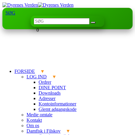
SØG
0
FORSIDE
LOG IND
Ordrer
DINE POINT
Downloads
Adresser
Kontoinformationer
Glemt adgangskode
Medie omtale
Kontakt
Om os
Damfisk i Filskov