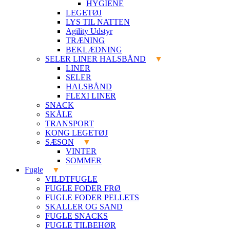
HYGIENE
LEGETØJ
LYS TIL NATTEN
Agility Udstyr
TRÆNING
BEKLÆDNING
SELER LINER HALSBÅND
LINER
SELER
HALSBÅND
FLEXI LINER
SNACK
SKÅLE
TRANSPORT
KONG LEGETØJ
SÆSON
VINTER
SOMMER
Fugle
VILDTFUGLE
FUGLE FODER FRØ
FUGLE FODER PELLETS
SKALLER OG SAND
FUGLE SNACKS
FUGLE TILBEHØR