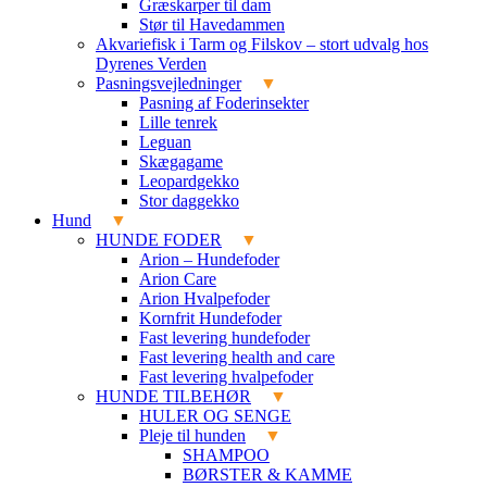
Græskarper til dam
Stør til Havedammen
Akvariefisk i Tarm og Filskov – stort udvalg hos
Dyrenes Verden
Pasningsvejledninger
Pasning af Foderinsekter
Lille tenrek
Leguan
Skægagame
Leopardgekko
Stor daggekko
Hund
HUNDE FODER
Arion – Hundefoder
Arion Care
Arion Hvalpefoder
Kornfrit Hundefoder
Fast levering hundefoder
Fast levering health and care
Fast levering hvalpefoder
HUNDE TILBEHØR
HULER OG SENGE
Pleje til hunden
SHAMPOO
BØRSTER & KAMME