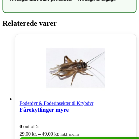
Relaterede varer
Foderdyr & Foderinsekter til Krybdyr
Fårekyllinger myre
0
out of 5
Prisinterval:
29,00
kr.
–
49,00
kr.
inkl. moms