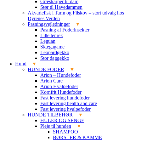
Græskarper til dam
Stør til Havedammen
Akvariefisk i Tarm og Filskov – stort udvalg hos
Dyrenes Verden
Pasningsvejledninger
Pasning af Foderinsekter
Lille tenrek
Leguan
Skægagame
Leopardgekko
Stor daggekko
Hund
HUNDE FODER
Arion – Hundefoder
Arion Care
Arion Hvalpefoder
Kornfrit Hundefoder
Fast levering hundefoder
Fast levering health and care
Fast levering hvalpefoder
HUNDE TILBEHØR
HULER OG SENGE
Pleje til hunden
SHAMPOO
BØRSTER & KAMME