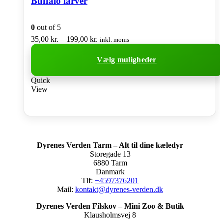
Buffalo larver
0
out of 5
Prisinterval:
35,00
kr.
–
199,00
kr.
inkl. moms
35,00 kr.
til
Vælg muligheder
199,00 kr.
Dette
Quick
vare
View
har
flere
varianter.
Mulighederne
kan
vælges
Dyrenes Verden Tarm – Alt til dine kæledyr
på
Storegade 13
varesiden
6880 Tarm
Danmark
Tlf:
+4597376201
Mail:
kontakt@dyrenes-verden.dk
Dyrenes Verden Filskov – Mini Zoo & Butik
Klausholmsvej 8