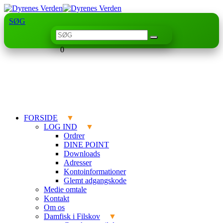
SØG
0
FORSIDE
LOG IND
Ordrer
DINE POINT
Downloads
Adresser
Kontoinformationer
Glemt adgangskode
Medie omtale
Kontakt
Om os
Damfisk i Filskov