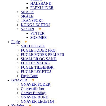
HALSBÅND
FLEXI LINER
SNACK
SKÅLE
TRANSPORT
KONG LEGETØJ
SÆSON
VINTER
SOMMER
Fugle
VILDTFUGLE
FUGLE FODER FRØ
FUGLE FODER PELLETS
SKALLER OG SAND
FUGLE SNACKS
FUGLE TILBEHØR
FUGLE LEGETØJ
Fugle Bure
GNAVER
GNAVER FODER
Gnaver tilbehør
Gnaver Bundlag
GNAVER BURE
GNAVER LEGETØJ
Krybdyr