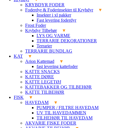
KRYBDYR FODER
Foderdyr & Foderinsekter til Krybdyr
Insekter i xl pakker
Fast levering foderdyr
Frost Foder
Krybdyr Tilbehør
LYS OG VARME
TERRARIE DEKORATIONER
Terrarier
TERRARIE BUNDLAG
KAT
Arion Kattemad
fast levering kattefoder
KATTE SNACKS
KATTE DØRE
KATTE LEGETØJ
KATTEBAKKER OG TILBEHØR
KATTE TILBEHØR
FISK
HAVEDAM
PUMPER / FILTRE HAVEDAM
UV TIL HAVEDAMMEN
TILHEHØR TIL HAVEDAM
AKVARIE FISKE FODER