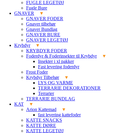
FUGLE LEGETØJ
Fugle Bure
GNAVER
GNAVER FODER
Gnaver tilbehør
Gnaver Bundlag
GNAVER BURE
GNAVER LEGETØJ
Krybdyr
KRYBDYR FODER
Foderdyr & Foderinsekter til Krybdyr
Insekter i xl pakker
Fast levering foderdyr
Frost Foder
Krybdyr Tilbehør
LYS OG VARME
TERRARIE DEKORATIONER
Terrarier
TERRARIE BUNDLAG
KAT
Arion Kattemad
fast levering kattefoder
KATTE SNACKS
KATTE DØRE
KATTE LEGETØJ