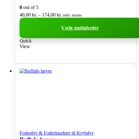
0
out of 5
Prisinterval:
40,00
kr.
–
174,00
kr.
inkl. moms
40,00 kr.
til
Vælg muligheder
174,00 kr.
Dette
Quick
vare
View
har
flere
varianter.
Mulighederne
kan
vælges
på
varesiden
Foderdyr & Foderinsekter til Krybdyr