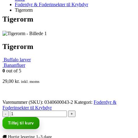
Foderdyr & Foderinsekter til Krybdyr
Tigerorm
Tigerorm
Tigerorm
Buffalo larver
Bananfluer
0
out of 5
29,00
kr.
inkl. moms
Varenummer (SKU):
0340600043-2
Kategori:
Foderdyr &
Foderinsekter til Krybdyr
-
+
Tilføj til kurv
🚚 Hurtig levering 1–3 dage