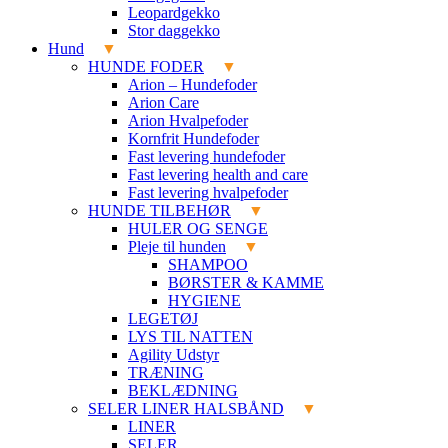
Leopardgekko
Stor daggekko
Hund
HUNDE FODER
Arion – Hundefoder
Arion Care
Arion Hvalpefoder
Kornfrit Hundefoder
Fast levering hundefoder
Fast levering health and care
Fast levering hvalpefoder
HUNDE TILBEHØR
HULER OG SENGE
Pleje til hunden
SHAMPOO
BØRSTER & KAMME
HYGIENE
LEGETØJ
LYS TIL NATTEN
Agility Udstyr
TRÆNING
BEKLÆDNING
SELER LINER HALSBÅND
LINER
SELER