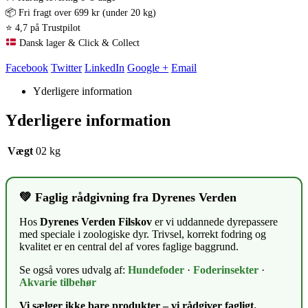
📦 Fri fragt over 699 kr (under 20 kg)
⭐ 4,7 på Trustpilot
Dansk lager & Click & Collect
Facebook
Twitter
LinkedIn
Google +
Email
Yderligere information
Yderligere information
Vægt
02 kg
💚 Faglig rådgivning fra Dyrenes Verden
Hos
Dyrenes Verden Filskov
er vi uddannede dyrepassere
med speciale i zoologiske dyr. Trivsel, korrekt fodring og
kvalitet er en central del af vores faglige baggrund.
Se også vores udvalg af:
Hundefoder
·
Foderinsekter
·
Akvarie tilbehør
Vi sælger ikke bare produkter – vi rådgiver fagligt.