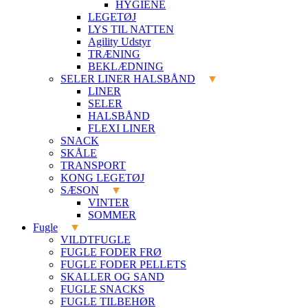
HYGIENE
LEGETØJ
LYS TIL NATTEN
Agility Udstyr
TRÆNING
BEKLÆDNING
SELER LINER HALSBÅND
LINER
SELER
HALSBÅND
FLEXI LINER
SNACK
SKÅLE
TRANSPORT
KONG LEGETØJ
SÆSON
VINTER
SOMMER
Fugle
VILDTFUGLE
FUGLE FODER FRØ
FUGLE FODER PELLETS
SKALLER OG SAND
FUGLE SNACKS
FUGLE TILBEHØR