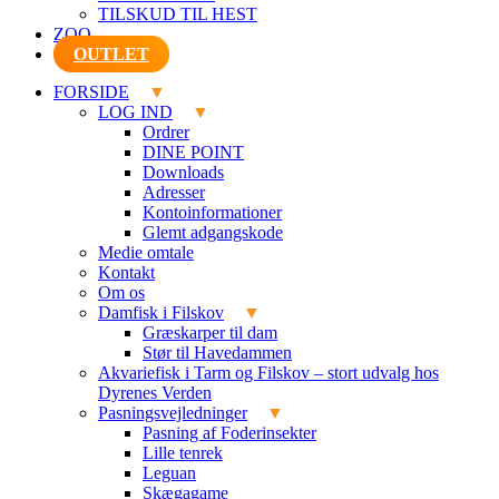
TILSKUD TIL HEST
ZOO
OUTLET
FORSIDE
LOG IND
Ordrer
DINE POINT
Downloads
Adresser
Kontoinformationer
Glemt adgangskode
Medie omtale
Kontakt
Om os
Damfisk i Filskov
Græskarper til dam
Stør til Havedammen
Akvariefisk i Tarm og Filskov – stort udvalg hos
Dyrenes Verden
Pasningsvejledninger
Pasning af Foderinsekter
Lille tenrek
Leguan
Skægagame