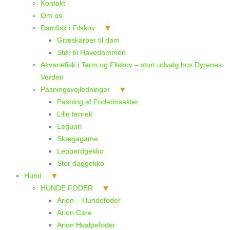
Kontakt
Om os
Damfisk i Filskov
Græskarper til dam
Stør til Havedammen
Akvariefisk i Tarm og Filskov – stort udvalg hos Dyrenes
Verden
Pasningsvejledninger
Pasning af Foderinsekter
Lille tenrek
Leguan
Skægagame
Leopardgekko
Stor daggekko
Hund
HUNDE FODER
Arion – Hundefoder
Arion Care
Arion Hvalpefoder