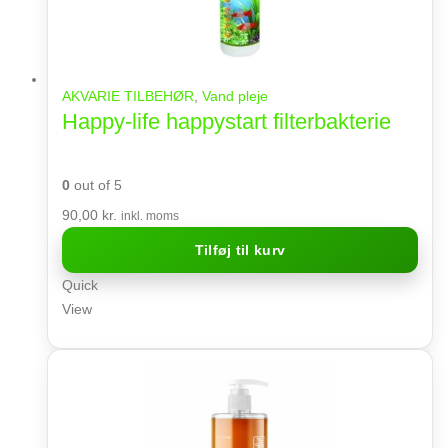
AKVARIE TILBEHØR
,
Vand pleje
Happy-life happystart filterbakterie
0
out of 5
90,00
kr.
inkl. moms
Tilføj til kurv
Quick
View