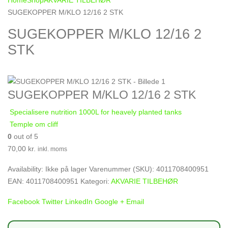
Home
Shop
AKVARIE TILBEHØR
SUGEKOPPER M/KLO 12/16 2 STK
SUGEKOPPER M/KLO 12/16 2
STK
SUGEKOPPER M/KLO 12/16 2 STK
Specialisere nutrition 1000L for heavely planted tanks
Temple om cliff
0
out of 5
70,00
kr.
inkl. moms
Availability:
Ikke på lager
Varenummer (SKU):
4011708400951
EAN
:
4011708400951
Kategori:
AKVARIE TILBEHØR
Facebook
Twitter
LinkedIn
Google +
Email