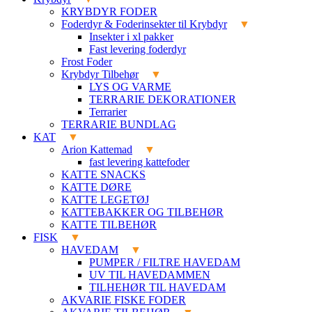
KRYBDYR FODER
Foderdyr & Foderinsekter til Krybdyr
Insekter i xl pakker
Fast levering foderdyr
Frost Foder
Krybdyr Tilbehør
LYS OG VARME
TERRARIE DEKORATIONER
Terrarier
TERRARIE BUNDLAG
KAT
Arion Kattemad
fast levering kattefoder
KATTE SNACKS
KATTE DØRE
KATTE LEGETØJ
KATTEBAKKER OG TILBEHØR
KATTE TILBEHØR
FISK
HAVEDAM
PUMPER / FILTRE HAVEDAM
UV TIL HAVEDAMMEN
TILHEHØR TIL HAVEDAM
AKVARIE FISKE FODER