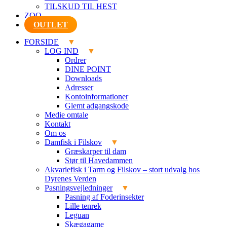
TILSKUD TIL HEST
ZOO
OUTLET
FORSIDE
LOG IND
Ordrer
DINE POINT
Downloads
Adresser
Kontoinformationer
Glemt adgangskode
Medie omtale
Kontakt
Om os
Damfisk i Filskov
Græskarper til dam
Stør til Havedammen
Akvariefisk i Tarm og Filskov – stort udvalg hos
Dyrenes Verden
Pasningsvejledninger
Pasning af Foderinsekter
Lille tenrek
Leguan
Skægagame