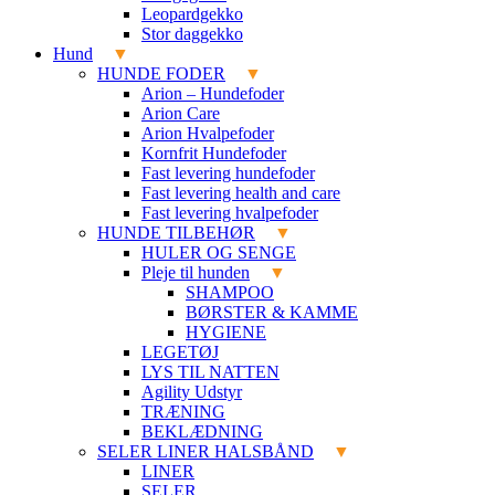
Leopardgekko
Stor daggekko
Hund
HUNDE FODER
Arion – Hundefoder
Arion Care
Arion Hvalpefoder
Kornfrit Hundefoder
Fast levering hundefoder
Fast levering health and care
Fast levering hvalpefoder
HUNDE TILBEHØR
HULER OG SENGE
Pleje til hunden
SHAMPOO
BØRSTER & KAMME
HYGIENE
LEGETØJ
LYS TIL NATTEN
Agility Udstyr
TRÆNING
BEKLÆDNING
SELER LINER HALSBÅND
LINER
SELER