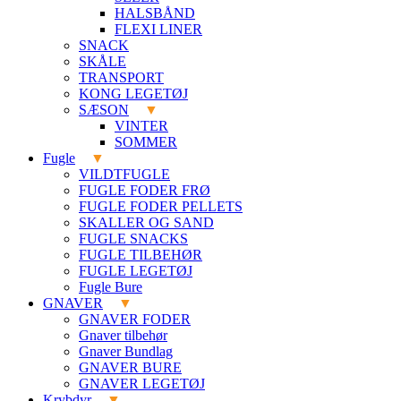
HALSBÅND
FLEXI LINER
SNACK
SKÅLE
TRANSPORT
KONG LEGETØJ
SÆSON
VINTER
SOMMER
Fugle
VILDTFUGLE
FUGLE FODER FRØ
FUGLE FODER PELLETS
SKALLER OG SAND
FUGLE SNACKS
FUGLE TILBEHØR
FUGLE LEGETØJ
Fugle Bure
GNAVER
GNAVER FODER
Gnaver tilbehør
Gnaver Bundlag
GNAVER BURE
GNAVER LEGETØJ
Krybdyr