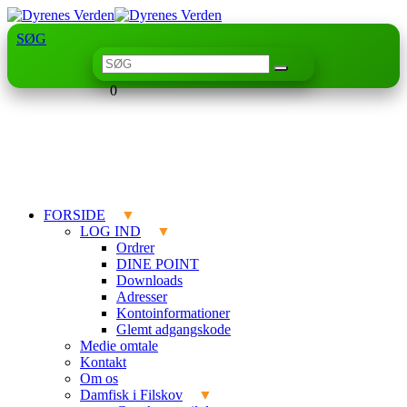
SØG
0
FORSIDE
LOG IND
Ordrer
DINE POINT
Downloads
Adresser
Kontoinformationer
Glemt adgangskode
Medie omtale
Kontakt
Om os
Damfisk i Filskov