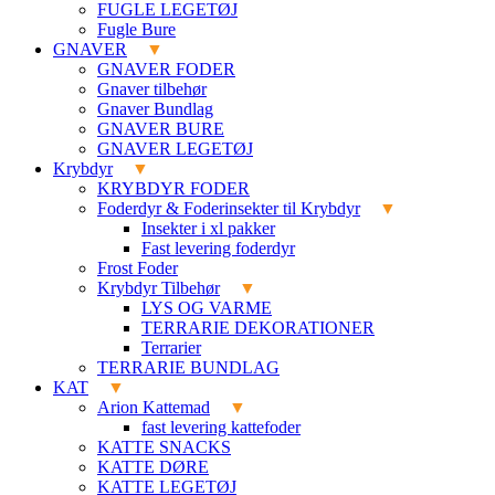
FUGLE LEGETØJ
Fugle Bure
GNAVER
GNAVER FODER
Gnaver tilbehør
Gnaver Bundlag
GNAVER BURE
GNAVER LEGETØJ
Krybdyr
KRYBDYR FODER
Foderdyr & Foderinsekter til Krybdyr
Insekter i xl pakker
Fast levering foderdyr
Frost Foder
Krybdyr Tilbehør
LYS OG VARME
TERRARIE DEKORATIONER
Terrarier
TERRARIE BUNDLAG
KAT
Arion Kattemad
fast levering kattefoder
KATTE SNACKS
KATTE DØRE
KATTE LEGETØJ