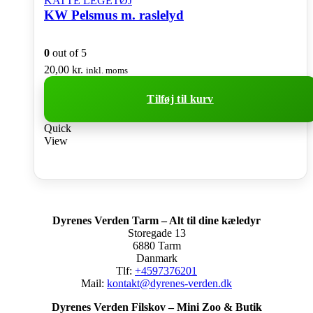
KATTE LEGETØJ
KW Pelsmus m. raslelyd
0
out of 5
20,00
kr.
inkl. moms
Tilføj til kurv
Quick
View
Dyrenes Verden Tarm – Alt til dine kæledyr
Storegade 13
6880 Tarm
Danmark
Tlf:
+4597376201
Mail:
kontakt@dyrenes-verden.dk
Dyrenes Verden Filskov – Mini Zoo & Butik