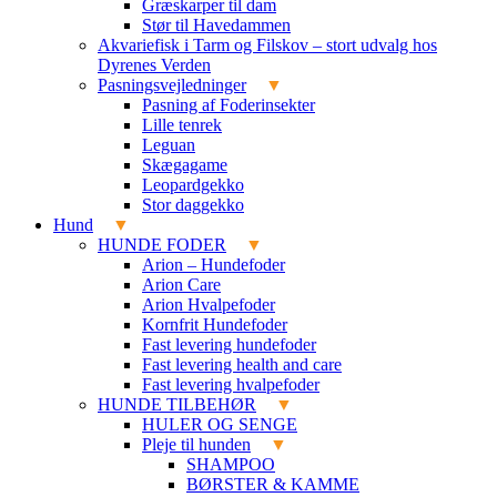
Græskarper til dam
Stør til Havedammen
Akvariefisk i Tarm og Filskov – stort udvalg hos
Dyrenes Verden
Pasningsvejledninger
Pasning af Foderinsekter
Lille tenrek
Leguan
Skægagame
Leopardgekko
Stor daggekko
Hund
HUNDE FODER
Arion – Hundefoder
Arion Care
Arion Hvalpefoder
Kornfrit Hundefoder
Fast levering hundefoder
Fast levering health and care
Fast levering hvalpefoder
HUNDE TILBEHØR
HULER OG SENGE
Pleje til hunden
SHAMPOO
BØRSTER & KAMME