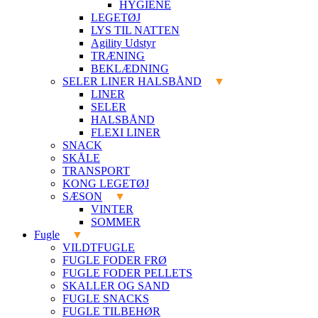
HYGIENE
LEGETØJ
LYS TIL NATTEN
Agility Udstyr
TRÆNING
BEKLÆDNING
SELER LINER HALSBÅND
LINER
SELER
HALSBÅND
FLEXI LINER
SNACK
SKÅLE
TRANSPORT
KONG LEGETØJ
SÆSON
VINTER
SOMMER
Fugle
VILDTFUGLE
FUGLE FODER FRØ
FUGLE FODER PELLETS
SKALLER OG SAND
FUGLE SNACKS
FUGLE TILBEHØR