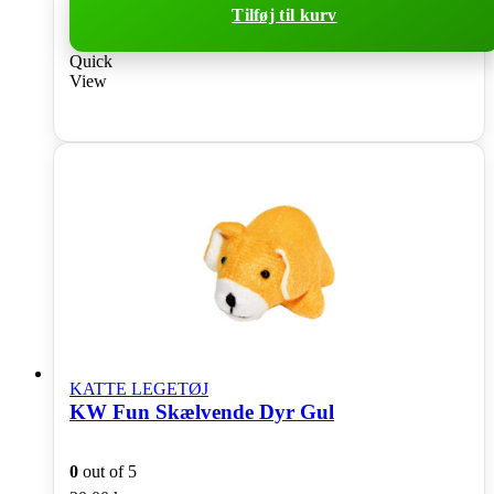
Tilføj til kurv
Quick
View
KATTE LEGETØJ
KW Fun Skælvende Dyr Gul
0
out of 5