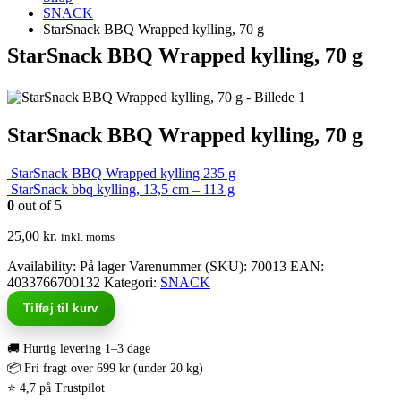
SNACK
StarSnack BBQ Wrapped kylling, 70 g
StarSnack BBQ Wrapped kylling, 70 g
StarSnack BBQ Wrapped kylling, 70 g
StarSnack BBQ Wrapped kylling 235 g
StarSnack bbq kylling, 13,5 cm – 113 g
0
out of 5
25,00
kr.
inkl. moms
Availability:
På lager
Varenummer (SKU):
70013
EAN
:
4033766700132
Kategori:
SNACK
Tilføj til kurv
🚚 Hurtig levering 1–3 dage
📦 Fri fragt over 699 kr (under 20 kg)
⭐ 4,7 på Trustpilot