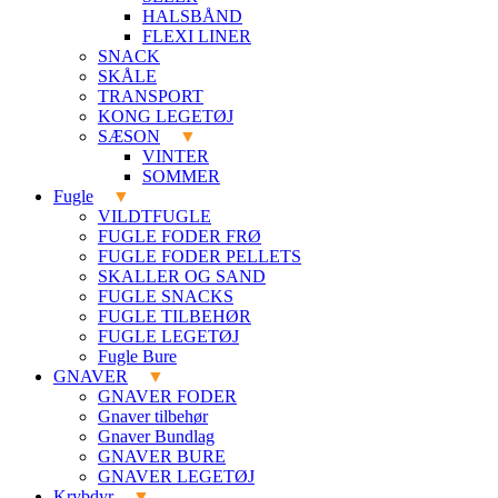
HALSBÅND
FLEXI LINER
SNACK
SKÅLE
TRANSPORT
KONG LEGETØJ
SÆSON
VINTER
SOMMER
Fugle
VILDTFUGLE
FUGLE FODER FRØ
FUGLE FODER PELLETS
SKALLER OG SAND
FUGLE SNACKS
FUGLE TILBEHØR
FUGLE LEGETØJ
Fugle Bure
GNAVER
GNAVER FODER
Gnaver tilbehør
Gnaver Bundlag
GNAVER BURE
GNAVER LEGETØJ
Krybdyr