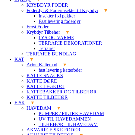
KRYBDYR FODER
Foderdyr & Foderinsekter til Krybdyr
Insekter i xl pakker
Fast levering foderdyr
Frost Foder
Krybdyr Tilbehør
LYS OG VARME
TERRARIE DEKORATIONER
Terrarier
TERRARIE BUNDLAG
KAT
Arion Kattemad
fast levering kattefoder
KATTE SNACKS
KATTE DØRE
KATTE LEGETØJ
KATTEBAKKER OG TILBEHØR
KATTE TILBEHØR
FISK
HAVEDAM
PUMPER / FILTRE HAVEDAM
UV TIL HAVEDAMMEN
TILHEHØR TIL HAVEDAM
AKVARIE FISKE FODER