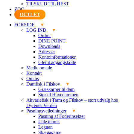
TILSKUD TIL HEST
ZOO
OUTLET
FORSIDE
LOG IND
Ordrer
DINE POINT
Downloads
Adresser
Kontoinformationer
Glemt adgangskode
Medie omtale
Kontakt
Om os
Damfisk i Filskov
Græskarper til dam
Stør til Havedammen
Akvariefisk i Tarm og Filskov – stort udvalg hos
Dyrenes Verden
Pasningsvejledninger
Pasning af Foderinsekter
Lille tenrek
Leguan
Skægagame