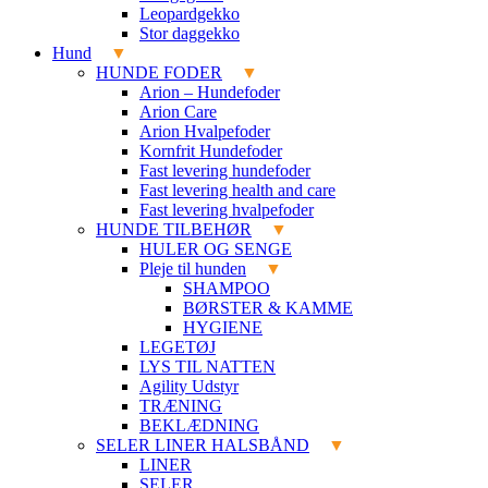
Leopardgekko
Stor daggekko
Hund
HUNDE FODER
Arion – Hundefoder
Arion Care
Arion Hvalpefoder
Kornfrit Hundefoder
Fast levering hundefoder
Fast levering health and care
Fast levering hvalpefoder
HUNDE TILBEHØR
HULER OG SENGE
Pleje til hunden
SHAMPOO
BØRSTER & KAMME
HYGIENE
LEGETØJ
LYS TIL NATTEN
Agility Udstyr
TRÆNING
BEKLÆDNING
SELER LINER HALSBÅND
LINER
SELER