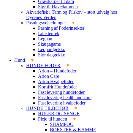
Græskarper til dam
Stør til Havedammen
Akvariefisk i Tarm og Filskov – stort udvalg hos
Dyrenes Verden
Pasningsvejledninger
Pasning af Foderinsekter
Lille tenrek
Leguan
Skægagame
Leopardgekko
Stor daggekko
Hund
HUNDE FODER
Arion – Hundefoder
Arion Care
Arion Hvalpefoder
Kornfrit Hundefoder
Fast levering hundefoder
Fast levering health and care
Fast levering hvalpefoder
HUNDE TILBEHØR
HULER OG SENGE
Pleje til hunden
SHAMPOO
BØRSTER & KAMME