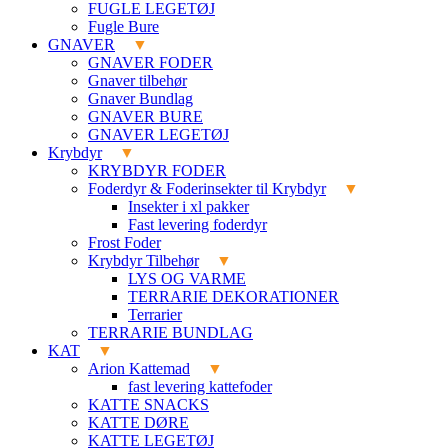
FUGLE LEGETØJ
Fugle Bure
GNAVER
GNAVER FODER
Gnaver tilbehør
Gnaver Bundlag
GNAVER BURE
GNAVER LEGETØJ
Krybdyr
KRYBDYR FODER
Foderdyr & Foderinsekter til Krybdyr
Insekter i xl pakker
Fast levering foderdyr
Frost Foder
Krybdyr Tilbehør
LYS OG VARME
TERRARIE DEKORATIONER
Terrarier
TERRARIE BUNDLAG
KAT
Arion Kattemad
fast levering kattefoder
KATTE SNACKS
KATTE DØRE
KATTE LEGETØJ