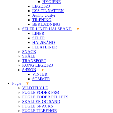
HYGIENE
LEGETØJ
LYS TIL NATTEN
Agility Udstyr
TRÆNING
BEKLÆDNING
SELER LINER HALSBÅND
LINER
SELER
HALSBÅND
FLEXI LINER
SNACK
SKÅLE
TRANSPORT
KONG LEGETØJ
SÆSON
VINTER
SOMMER
Fugle
VILDTFUGLE
FUGLE FODER FRØ
FUGLE FODER PELLETS
SKALLER OG SAND
FUGLE SNACKS
FUGLE TILBEHØR