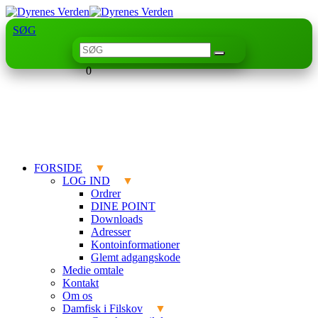
SØG
0
FORSIDE
LOG IND
Ordrer
DINE POINT
Downloads
Adresser
Kontoinformationer
Glemt adgangskode
Medie omtale
Kontakt
Om os
Damfisk i Filskov