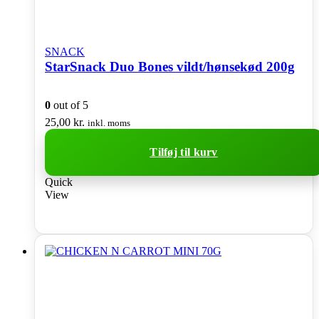
SNACK
StarSnack Duo Bones vildt/hønsekød 200g
0
out of 5
25,00
kr.
inkl. moms
Tilføj til kurv
Quick
View