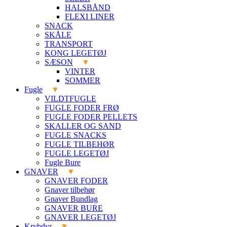
HALSBÅND
FLEXI LINER
SNACK
SKÅLE
TRANSPORT
KONG LEGETØJ
SÆSON
VINTER
SOMMER
Fugle
VILDTFUGLE
FUGLE FODER FRØ
FUGLE FODER PELLETS
SKALLER OG SAND
FUGLE SNACKS
FUGLE TILBEHØR
FUGLE LEGETØJ
Fugle Bure
GNAVER
GNAVER FODER
Gnaver tilbehør
Gnaver Bundlag
GNAVER BURE
GNAVER LEGETØJ
Krybdyr