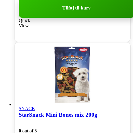
Tilføj til kurv
Quick
View
SNACK
StarSnack Mini Bones mix 200g
0
out of 5