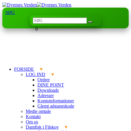
SØG
0
FORSIDE
LOG IND
Ordrer
DINE POINT
Downloads
Adresser
Kontoinformationer
Glemt adgangskode
Medie omtale
Kontakt
Om os
Damfisk i Filskov