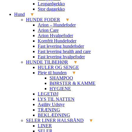
Leopardgekko
Stor daggekko
Hund
HUNDE FODER
Arion – Hundefoder
Arion Care
Arion Hvalpefoder
Kornfrit Hundefoder
Fast levering hundefoder
Fast levering health and care
Fast levering hvalpefoder
HUNDE TILBEHØR
HULER OG SENGE
Pleje til hunden
SHAMPOO
BØRSTER & KAMME
HYGIENE
LEGETØJ
LYS TIL NATTEN
Agility Udstyr
TRÆNING
BEKLÆDNING
SELER LINER HALSBÅND
LINER
SELER