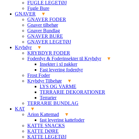
FUGLE LEGETØJ
Fugle Bure
GNAVER
GNAVER FODER
Gnaver tilbehør
Gnaver Bundlag
GNAVER BURE
GNAVER LEGETØJ
Krybdyr
KRYBDYR FODER
Foderdyr & Foderinsekter til Krybdyr
Insekter i xl pakker
Fast levering foderdyr
Frost Foder
Krybdyr Tilbehør
LYS OG VARME
TERRARIE DEKORATIONER
Terrarier
TERRARIE BUNDLAG
KAT
Arion Kattemad
fast levering kattefoder
KATTE SNACKS
KATTE DØRE
KATTE LEGETØJ