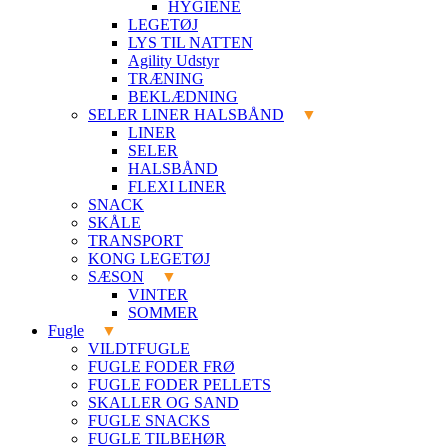
HYGIENE
LEGETØJ
LYS TIL NATTEN
Agility Udstyr
TRÆNING
BEKLÆDNING
SELER LINER HALSBÅND
LINER
SELER
HALSBÅND
FLEXI LINER
SNACK
SKÅLE
TRANSPORT
KONG LEGETØJ
SÆSON
VINTER
SOMMER
Fugle
VILDTFUGLE
FUGLE FODER FRØ
FUGLE FODER PELLETS
SKALLER OG SAND
FUGLE SNACKS
FUGLE TILBEHØR