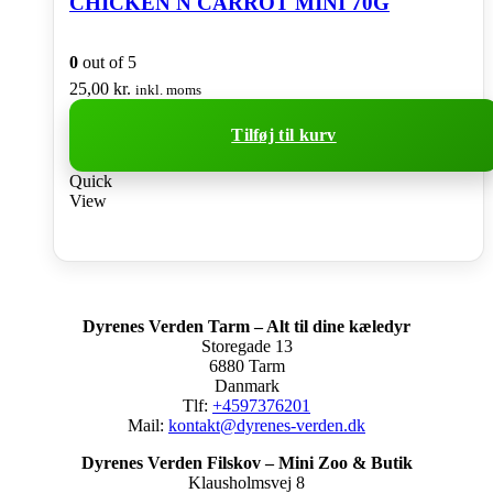
CHICKEN N CARROT MINI 70G
0
out of 5
25,00
kr.
inkl. moms
Tilføj til kurv
Quick
View
Dyrenes Verden Tarm – Alt til dine kæledyr
Storegade 13
6880 Tarm
Danmark
Tlf:
+4597376201
Mail:
kontakt@dyrenes-verden.dk
Dyrenes Verden Filskov – Mini Zoo & Butik
Klausholmsvej 8