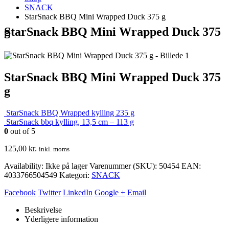
SNACK
StarSnack BBQ Mini Wrapped Duck 375 g
StarSnack BBQ Mini Wrapped Duck 375 g
StarSnack BBQ Mini Wrapped Duck 375
g
StarSnack BBQ Wrapped kylling 235 g
StarSnack bbq kylling, 13,5 cm – 113 g
0
out of 5
125,00
kr.
inkl. moms
Availability:
Ikke på lager
Varenummer (SKU):
50454
EAN
:
4033766504549
Kategori:
SNACK
Facebook
Twitter
LinkedIn
Google +
Email
Beskrivelse
Yderligere information