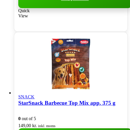
Quick
View
SNACK
StarSnack Barbecue Top Mix app. 375 g
0
out of 5
149,00
kr.
inkl. moms