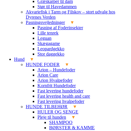
Græskarper til dam
Stør til Havedammen
Akvariefisk i Tarm og Filskov – stort udvalg hos
Dyrenes Verden
Pasningsvejledninger
Pasning af Foderinsekter
Lille tenrek
Leguan
Skægagame
Leopardgekko
Stor daggekko
Hund
HUNDE FODER
Arion – Hundefoder
Arion Care
Arion Hvalpefoder
Kornfrit Hundefoder
Fast levering hundefoder
Fast levering health and care
Fast levering hvalpefoder
HUNDE TILBEHØR
HULER OG SENGE
Pleje til hunden
SHAMPOO
BØRSTER & KAMME