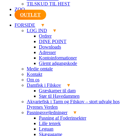
TILSKUD TIL HEST
ZOO
OUTLET
FORSIDE
LOG IND
Ordrer
DINE POINT
Downloads
Adresser
Kontoinformationer
Glemt adgangskode
Medie omtale
Kontakt
Om os
Damfisk i Filskov
Græskarper til dam
Stør til Havedammen
Akvariefisk i Tarm og Filskov – stort udvalg hos
Dyrenes Verden
Pasningsvejledninger
Pasning af Foderinsekter
Lille tenrek
Leguan
Skægagame