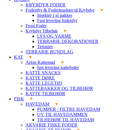
KRYBDYR FODER
Foderdyr & Foderinsekter til Krybdyr
Insekter i xl pakker
Fast levering foderdyr
Frost Foder
Krybdyr Tilbehør
LYS OG VARME
TERRARIE DEKORATIONER
Terrarier
TERRARIE BUNDLAG
KAT
Arion Kattemad
fast levering kattefoder
KATTE SNACKS
KATTE DØRE
KATTE LEGETØJ
KATTEBAKKER OG TILBEHØR
KATTE TILBEHØR
FISK
HAVEDAM
PUMPER / FILTRE HAVEDAM
UV TIL HAVEDAMMEN
TILHEHØR TIL HAVEDAM
AKVARIE FISKE FODER