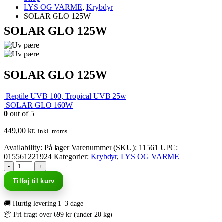
LYS OG VARME
,
Krybdyr
SOLAR GLO 125W
SOLAR GLO 125W
SOLAR GLO 125W
Reptile UVB 100, Tropical UVB 25w
SOLAR GLO 160W
0
out of 5
449,00
kr.
inkl. moms
Availability:
På lager
Varenummer (SKU):
11561
UPC
:
015561221924
Kategorier:
Krybdyr
,
LYS OG VARME
-
+
Tilføj til kurv
🚚 Hurtig levering 1–3 dage
📦 Fri fragt over 699 kr (under 20 kg)