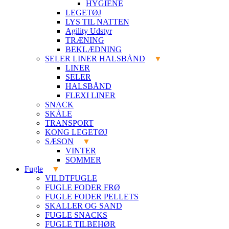
HYGIENE
LEGETØJ
LYS TIL NATTEN
Agility Udstyr
TRÆNING
BEKLÆDNING
SELER LINER HALSBÅND
LINER
SELER
HALSBÅND
FLEXI LINER
SNACK
SKÅLE
TRANSPORT
KONG LEGETØJ
SÆSON
VINTER
SOMMER
Fugle
VILDTFUGLE
FUGLE FODER FRØ
FUGLE FODER PELLETS
SKALLER OG SAND
FUGLE SNACKS
FUGLE TILBEHØR