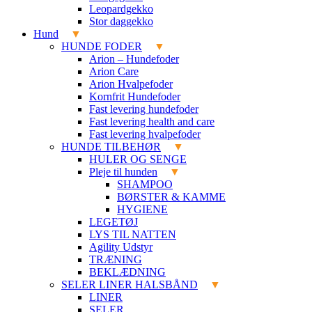
Leopardgekko
Stor daggekko
Hund
HUNDE FODER
Arion – Hundefoder
Arion Care
Arion Hvalpefoder
Kornfrit Hundefoder
Fast levering hundefoder
Fast levering health and care
Fast levering hvalpefoder
HUNDE TILBEHØR
HULER OG SENGE
Pleje til hunden
SHAMPOO
BØRSTER & KAMME
HYGIENE
LEGETØJ
LYS TIL NATTEN
Agility Udstyr
TRÆNING
BEKLÆDNING
SELER LINER HALSBÅND
LINER
SELER