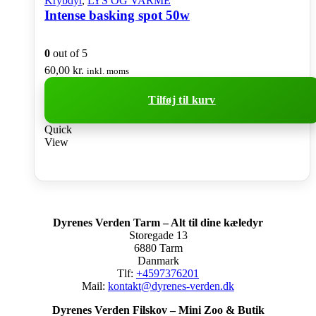
Krybdyr
,
LYS OG VARME
Intense basking spot 50w
0
out of 5
60,00
kr.
inkl. moms
Tilføj til kurv
Quick
View
Dyrenes Verden Tarm – Alt til dine kæledyr
Storegade 13
6880 Tarm
Danmark
Tlf:
+4597376201
Mail:
kontakt@dyrenes-verden.dk
Dyrenes Verden Filskov – Mini Zoo & Butik