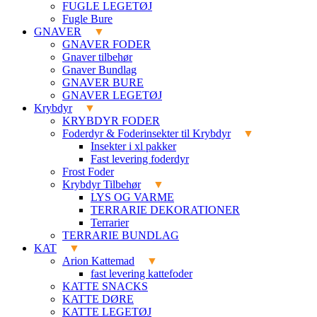
FUGLE LEGETØJ
Fugle Bure
GNAVER
GNAVER FODER
Gnaver tilbehør
Gnaver Bundlag
GNAVER BURE
GNAVER LEGETØJ
Krybdyr
KRYBDYR FODER
Foderdyr & Foderinsekter til Krybdyr
Insekter i xl pakker
Fast levering foderdyr
Frost Foder
Krybdyr Tilbehør
LYS OG VARME
TERRARIE DEKORATIONER
Terrarier
TERRARIE BUNDLAG
KAT
Arion Kattemad
fast levering kattefoder
KATTE SNACKS
KATTE DØRE
KATTE LEGETØJ