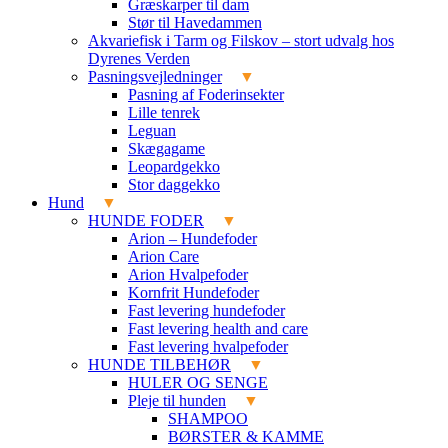
Græskarper til dam
Stør til Havedammen
Akvariefisk i Tarm og Filskov – stort udvalg hos
Dyrenes Verden
Pasningsvejledninger
Pasning af Foderinsekter
Lille tenrek
Leguan
Skægagame
Leopardgekko
Stor daggekko
Hund
HUNDE FODER
Arion – Hundefoder
Arion Care
Arion Hvalpefoder
Kornfrit Hundefoder
Fast levering hundefoder
Fast levering health and care
Fast levering hvalpefoder
HUNDE TILBEHØR
HULER OG SENGE
Pleje til hunden
SHAMPOO
BØRSTER & KAMME