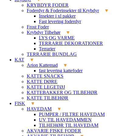
KRYBDYR FODER
Foderdyr & Foderinsekter til Krybdyr
Insekter i xl pakker
Fast levering foderdyr
Frost Foder
Krybdyr Tilbehør
LYS OG VARME
TERRARIE DEKORATIONER
Terrarier
TERRARIE BUNDLAG
KAT
Arion Kattemad
fast levering kattefoder
KATTE SNACKS
KATTE DØRE
KATTE LEGETØJ
KATTEBAKKER OG TILBEHØR
KATTE TILBEHØR
FISK
HAVEDAM
PUMPER / FILTRE HAVEDAM
UV TIL HAVEDAMMEN
TILHEHØR TIL HAVEDAM
AKVARIE FISKE FODER