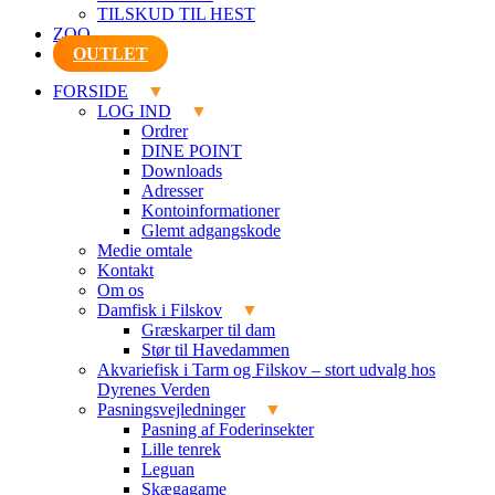
TILSKUD TIL HEST
ZOO
OUTLET
FORSIDE
LOG IND
Ordrer
DINE POINT
Downloads
Adresser
Kontoinformationer
Glemt adgangskode
Medie omtale
Kontakt
Om os
Damfisk i Filskov
Græskarper til dam
Stør til Havedammen
Akvariefisk i Tarm og Filskov – stort udvalg hos
Dyrenes Verden
Pasningsvejledninger
Pasning af Foderinsekter
Lille tenrek
Leguan
Skægagame