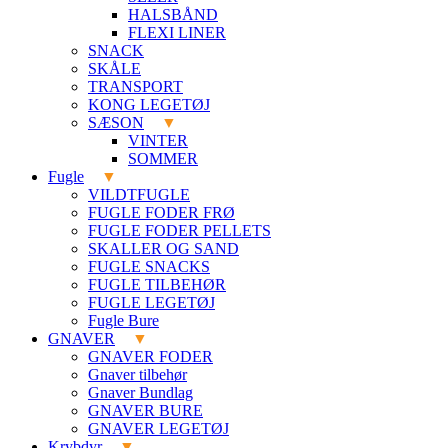
HALSBÅND
FLEXI LINER
SNACK
SKÅLE
TRANSPORT
KONG LEGETØJ
SÆSON
VINTER
SOMMER
Fugle
VILDTFUGLE
FUGLE FODER FRØ
FUGLE FODER PELLETS
SKALLER OG SAND
FUGLE SNACKS
FUGLE TILBEHØR
FUGLE LEGETØJ
Fugle Bure
GNAVER
GNAVER FODER
Gnaver tilbehør
Gnaver Bundlag
GNAVER BURE
GNAVER LEGETØJ
Krybdyr