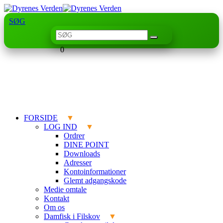
SØG
0
FORSIDE
LOG IND
Ordrer
DINE POINT
Downloads
Adresser
Kontoinformationer
Glemt adgangskode
Medie omtale
Kontakt
Om os
Damfisk i Filskov