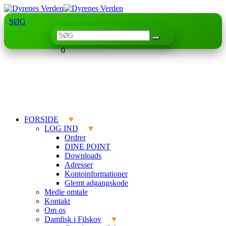
SØG
0
FORSIDE
LOG IND
Ordrer
DINE POINT
Downloads
Adresser
Kontoinformationer
Glemt adgangskode
Medie omtale
Kontakt
Om os
Damfisk i Filskov