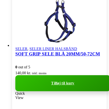
SELER
,
SELER LINER HALSBÅND
SOFT GRIP SELE BLÅ 20MM/50-72CM
0
out of 5
140,00
kr.
inkl. moms
Tilføj til kurv
Quick
View