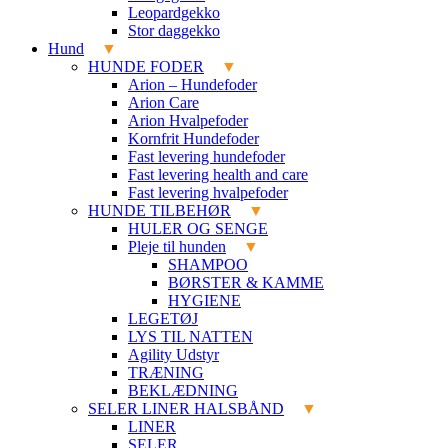
Leopardgekko
Stor daggekko
Hund
HUNDE FODER
Arion – Hundefoder
Arion Care
Arion Hvalpefoder
Kornfrit Hundefoder
Fast levering hundefoder
Fast levering health and care
Fast levering hvalpefoder
HUNDE TILBEHØR
HULER OG SENGE
Pleje til hunden
SHAMPOO
BØRSTER & KAMME
HYGIENE
LEGETØJ
LYS TIL NATTEN
Agility Udstyr
TRÆNING
BEKLÆDNING
SELER LINER HALSBÅND
LINER
SELER