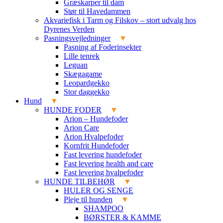
Græskarper til dam
Stør til Havedammen
Akvariefisk i Tarm og Filskov – stort udvalg hos
Dyrenes Verden
Pasningsvejledninger
Pasning af Foderinsekter
Lille tenrek
Leguan
Skægagame
Leopardgekko
Stor daggekko
Hund
HUNDE FODER
Arion – Hundefoder
Arion Care
Arion Hvalpefoder
Kornfrit Hundefoder
Fast levering hundefoder
Fast levering health and care
Fast levering hvalpefoder
HUNDE TILBEHØR
HULER OG SENGE
Pleje til hunden
SHAMPOO
BØRSTER & KAMME