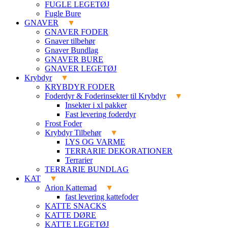
FUGLE LEGETØJ
Fugle Bure
GNAVER
GNAVER FODER
Gnaver tilbehør
Gnaver Bundlag
GNAVER BURE
GNAVER LEGETØJ
Krybdyr
KRYBDYR FODER
Foderdyr & Foderinsekter til Krybdyr
Insekter i xl pakker
Fast levering foderdyr
Frost Foder
Krybdyr Tilbehør
LYS OG VARME
TERRARIE DEKORATIONER
Terrarier
TERRARIE BUNDLAG
KAT
Arion Kattemad
fast levering kattefoder
KATTE SNACKS
KATTE DØRE
KATTE LEGETØJ