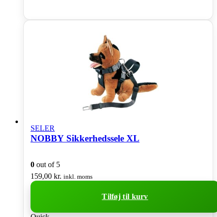
SELER
NOBBY Sikkerhedssele XL
0
out of 5
159,00
kr.
inkl. moms
Tilføj til kurv
Quick