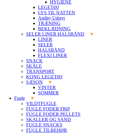
HYGIENE
LEGETØJ
LYS TIL NATTEN
Agility Udstyr
TRÆNING
BEKLÆDNING
SELER LINER HALSBÅND
LINER
SELER
HALSBÅND
FLEXI LINER
SNACK
SKÅLE
TRANSPORT
KONG LEGETØJ
SÆSON
VINTER
SOMMER
Fugle
VILDTFUGLE
FUGLE FODER FRØ
FUGLE FODER PELLETS
SKALLER OG SAND
FUGLE SNACKS
FUGLE TILBEHØR