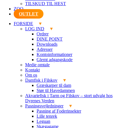
TILSKUD TIL HEST
ZOO
OUTLET
FORSIDE
LOG IND
Ordrer
DINE POINT
Downloads
Adresser
Kontoinformationer
Glemt adgangskode
Medie omtale
Kontakt
Om os
Damfisk i Filskov
Græskarper til dam
Stør til Havedammen
Akvariefisk i Tarm og Filskov – stort udvalg hos
Dyrenes Verden
Pasningsvejledninger
Pasning af Foderinsekter
Lille tenrek
Leguan
Skægagame