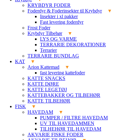
KRYBDYR FODER
Foderdyr & Foderinsekter til Krybdyr
Insekter i xl pakker
Fast levering foderdyr
Frost Foder
Krybdyr Tilbehør
LYS OG VARME
TERRARIE DEKORATIONER
Terrarier
TERRARIE BUNDLAG
KAT
Arion Kattemad
fast levering kattefoder
KATTE SNACKS
KATTE DØRE
KATTE LEGETØJ
KATTEBAKKER OG TILBEHØR
KATTE TILBEHØR
FISK
HAVEDAM
PUMPER / FILTRE HAVEDAM
UV TIL HAVEDAMMEN
TILHEHØR TIL HAVEDAM
AKVARIE FISKE FODER