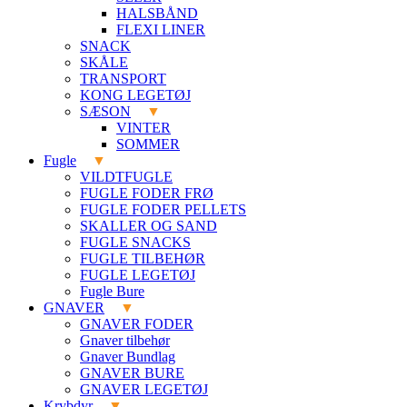
HALSBÅND
FLEXI LINER
SNACK
SKÅLE
TRANSPORT
KONG LEGETØJ
SÆSON
VINTER
SOMMER
Fugle
VILDTFUGLE
FUGLE FODER FRØ
FUGLE FODER PELLETS
SKALLER OG SAND
FUGLE SNACKS
FUGLE TILBEHØR
FUGLE LEGETØJ
Fugle Bure
GNAVER
GNAVER FODER
Gnaver tilbehør
Gnaver Bundlag
GNAVER BURE
GNAVER LEGETØJ
Krybdyr