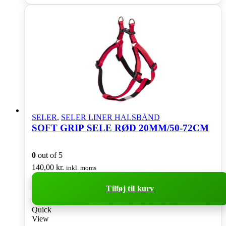
SELER
,
SELER LINER HALSBÅND
SOFT GRIP SELE RØD 20MM/50-72CM
0
out of 5
140,00
kr.
inkl. moms
Tilføj til kurv
Quick
View