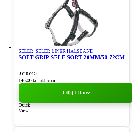
SELER
,
SELER LINER HALSBÅND
SOFT GRIP SELE SORT 20MM/50-72CM
0
out of 5
140,00
kr.
inkl. moms
Tilføj til kurv
Quick
View