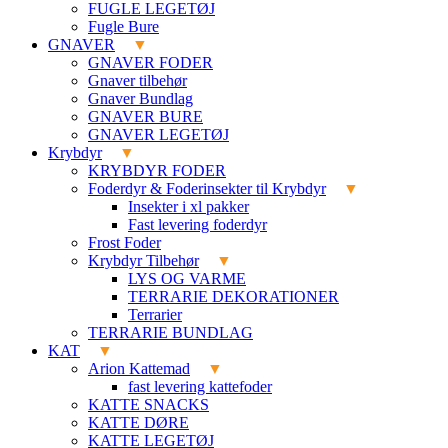
FUGLE LEGETØJ
Fugle Bure
GNAVER
GNAVER FODER
Gnaver tilbehør
Gnaver Bundlag
GNAVER BURE
GNAVER LEGETØJ
Krybdyr
KRYBDYR FODER
Foderdyr & Foderinsekter til Krybdyr
Insekter i xl pakker
Fast levering foderdyr
Frost Foder
Krybdyr Tilbehør
LYS OG VARME
TERRARIE DEKORATIONER
Terrarier
TERRARIE BUNDLAG
KAT
Arion Kattemad
fast levering kattefoder
KATTE SNACKS
KATTE DØRE
KATTE LEGETØJ