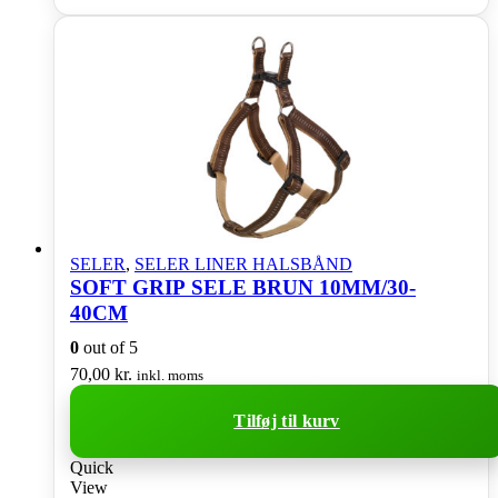
SELER
,
SELER LINER HALSBÅND
SOFT GRIP SELE BRUN 10MM/30-
40CM
0
out of 5
70,00
kr.
inkl. moms
Tilføj til kurv
Quick
View