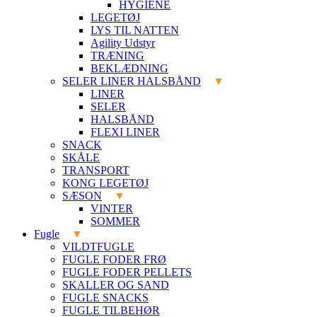
HYGIENE
LEGETØJ
LYS TIL NATTEN
Agility Udstyr
TRÆNING
BEKLÆDNING
SELER LINER HALSBÅND
LINER
SELER
HALSBÅND
FLEXI LINER
SNACK
SKÅLE
TRANSPORT
KONG LEGETØJ
SÆSON
VINTER
SOMMER
Fugle
VILDTFUGLE
FUGLE FODER FRØ
FUGLE FODER PELLETS
SKALLER OG SAND
FUGLE SNACKS
FUGLE TILBEHØR