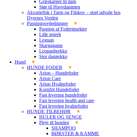
Græskarper til dam
Stør til Havedammen
Akvariefisk i Tarm og Filskov – stort udvalg hos
Dyrenes Verden
Pasningsvejledninger
Pasning af Foderinsekter
Lille tenrek
Leguan
Skægagame
Leopardgekko
Stor daggekko
Hund
HUNDE FODER
Arion – Hundefoder
Arion Care
Arion Hvalpefoder
Kornfrit Hundefoder
Fast levering hundefoder
Fast levering health and care
Fast levering hvalpefoder
HUNDE TILBEHØR
HULER OG SENGE
Pleje til hunden
SHAMPOO
BØRSTER & KAMME