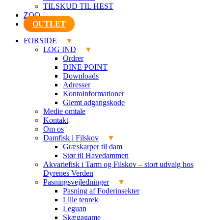
TILSKUD TIL HEST
ZOO
OUTLET
FORSIDE
LOG IND
Ordrer
DINE POINT
Downloads
Adresser
Kontoinformationer
Glemt adgangskode
Medie omtale
Kontakt
Om os
Damfisk i Filskov
Græskarper til dam
Stør til Havedammen
Akvariefisk i Tarm og Filskov – stort udvalg hos
Dyrenes Verden
Pasningsvejledninger
Pasning af Foderinsekter
Lille tenrek
Leguan
Skægagame