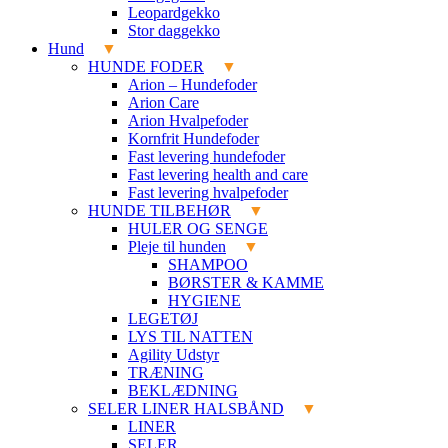
Leopardgekko
Stor daggekko
Hund
HUNDE FODER
Arion – Hundefoder
Arion Care
Arion Hvalpefoder
Kornfrit Hundefoder
Fast levering hundefoder
Fast levering health and care
Fast levering hvalpefoder
HUNDE TILBEHØR
HULER OG SENGE
Pleje til hunden
SHAMPOO
BØRSTER & KAMME
HYGIENE
LEGETØJ
LYS TIL NATTEN
Agility Udstyr
TRÆNING
BEKLÆDNING
SELER LINER HALSBÅND
LINER
SELER