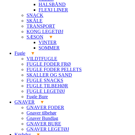
HALSBÅND
FLEXI LINER
SNACK
SKÅLE
TRANSPORT
KONG LEGETØJ
SÆSON
VINTER
SOMMER
Fugle
VILDTFUGLE
FUGLE FODER FRØ
FUGLE FODER PELLETS
SKALLER OG SAND
FUGLE SNACKS
FUGLE TILBEHØR
FUGLE LEGETØJ
Fugle Bure
GNAVER
GNAVER FODER
Gnaver tilbehør
Gnaver Bundlag
GNAVER BURE
GNAVER LEGETØJ
Krybdyr