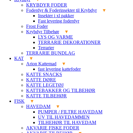
KRYBDYR FODER
Foderdyr & Foderinsekter til Krybdyr
Insekter i xl pakker
Fast levering foderdyr
Frost Foder
Krybdyr Tilbehør
LYS OG VARME
TERRARIE DEKORATIONER
Terrarier
TERRARIE BUNDLAG
KAT
Arion Kattemad
fast levering kattefoder
KATTE SNACKS
KATTE DØRE
KATTE LEGETØJ
KATTEBAKKER OG TILBEHØR
KATTE TILBEHØR
FISK
HAVEDAM
PUMPER / FILTRE HAVEDAM
UV TIL HAVEDAMMEN
TILHEHØR TIL HAVEDAM
AKVARIE FISKE FODER