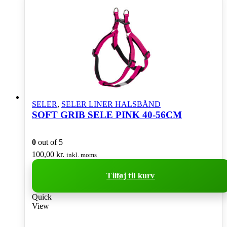
SELER
,
SELER LINER HALSBÅND
SOFT GRIB SELE PINK 40-56CM
0
out of 5
100,00
kr.
inkl. moms
Tilføj til kurv
Quick
View