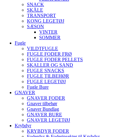
SNACK
SKÅLE
TRANSPORT
KONG LEGETØJ
SÆSON
VINTER
SOMMER
Fugle
VILDTFUGLE
FUGLE FODER FRØ
FUGLE FODER PELLETS
SKALLER OG SAND
FUGLE SNACKS
FUGLE TILBEHØR
FUGLE LEGETØJ
Fugle Bure
GNAVER
GNAVER FODER
Gnaver tilbehør
Gnaver Bundlag
GNAVER BURE
GNAVER LEGETØJ
Krybdyr
KRYBDYR FODER
Foderdyr & Foderinsekter til Krybdyr