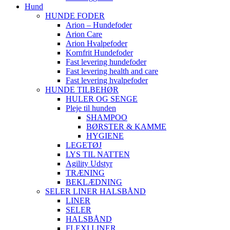
Hund
HUNDE FODER
Arion – Hundefoder
Arion Care
Arion Hvalpefoder
Kornfrit Hundefoder
Fast levering hundefoder
Fast levering health and care
Fast levering hvalpefoder
HUNDE TILBEHØR
HULER OG SENGE
Pleje til hunden
SHAMPOO
BØRSTER & KAMME
HYGIENE
LEGETØJ
LYS TIL NATTEN
Agility Udstyr
TRÆNING
BEKLÆDNING
SELER LINER HALSBÅND
LINER
SELER
HALSBÅND
FLEXI LINER