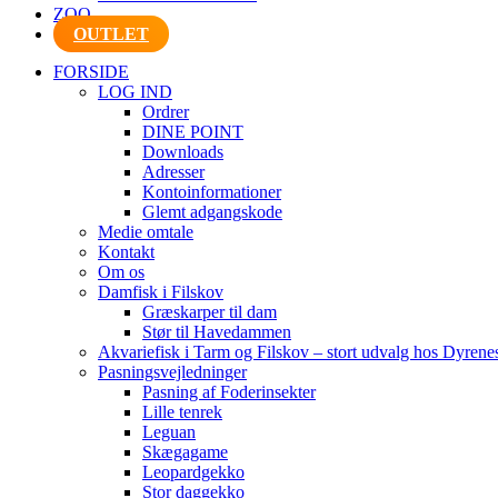
ZOO
OUTLET
FORSIDE
LOG IND
Ordrer
DINE POINT
Downloads
Adresser
Kontoinformationer
Glemt adgangskode
Medie omtale
Kontakt
Om os
Damfisk i Filskov
Græskarper til dam
Stør til Havedammen
Akvariefisk i Tarm og Filskov – stort udvalg hos Dyrene
Pasningsvejledninger
Pasning af Foderinsekter
Lille tenrek
Leguan
Skægagame
Leopardgekko
Stor daggekko