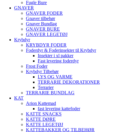
Fugle Bure
GNAVER
GNAVER FODER
Gnaver tilbehør
Gnaver Bundlag
GNAVER BURE
GNAVER LEGETØJ
Krybdyr
KRYBDYR FODER
Foderdyr & Foderinsekter til Krybdyr
Insekter i xl pakker
Fast levering foderdyr
Frost Foder
Krybdyr Tilbehør
LYS OG VARME
TERRARIE DEKORATIONER
Terrarier
TERRARIE BUNDLAG
KAT
Arion Kattemad
fast levering kattefoder
KATTE SNACKS
KATTE DØRE
KATTE LEGETØJ
KATTEBAKKER OG TILBEHØR