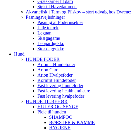
Græskarper til dam
Stør til Havedammen
Akvariefisk i Tarm og Filskov – stort udvalg hos Dyrene
Pasningsvejledninger
Pasning af Foderinsekter
Lille tenrek
Leguan
Skægagame
Leopardgekko
Stor daggekko
Hund
HUNDE FODER
Arion – Hundefoder
Arion Care
Arion Hvalpefoder
Kornfrit Hundefoder
Fast levering hundefoder
Fast levering health and care
Fast levering hvalpefoder
HUNDE TILBEHØR
HULER OG SENGE
Pleje til hunden
SHAMPOO
BØRSTER & KAMME
HYGIENE