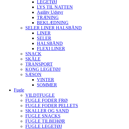
LEGETØJ
LYS TIL NATTEN
Agility Udstyr
TRÆNING
BEKLÆDNING
SELER LINER HALSBÅND
LINER
SELER
HALSBÅND
FLEXI LINER
SNACK
SKÅLE
TRANSPORT
KONG LEGETØJ
SÆSON
VINTER
SOMMER
Fugle
VILDTFUGLE
FUGLE FODER FRØ
FUGLE FODER PELLETS
SKALLER OG SAND
FUGLE SNACKS
FUGLE TILBEHØR
FUGLE LEGETØJ